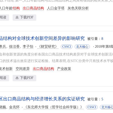
出以下结论:第一,人口年龄结构与出口商品结构之间具有很高的相关关系,人口
人口年龄
结构
出口商品结构
人口金字塔
灰色关联分析
阅读
下载PDF
品结构对全球技术创新空间差异的影响研究
被引量：
8
孝兵
徐洁香
李子怡
《财贸研究》
2018年第8期
CSSCI
北大核心
会和创新资源的角度分析各国出口商品技术结构差异对于全球技术创新活动
口的技术溢出效应进行实证检验。结果表明,在SITC分类中只有技术水平较高
技术创新
空间差异
出口商品结构
产业政策
阅读
下载PDF
区出口商品结构与经济增长关系的实证研究
被引量：
5
晓巍
金兆怀
《东北师大学报（哲学社会科学版）》
CSSCI
北大核