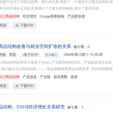
初级产品与工业制品的和、差比例关系,构造了一个描述出口商品结构的变量,
构与经济增长之间的关系进行了计量分析和检验,得出了相关结论。
出口商品结构
经济增长
Grange因果检验
产品附加值
阅读
下载PDF
商品结构改善与就业空间扩张的关系
被引量：
6
艳春
周磊
《南方经济》
2004年第11期71-74,共4页
北大核心
口商品结构的研究主要基于对出口产品附加值的关注。产业波及理论实际
 ,我们建立出口商品结构———就业乘数模型表达这种关系 ;并利用该模型对
出口商品结构
产业波及
产业链
就业乘数
政策
阅读
下载PDF
品结构、FDI与经济增长关系研究
被引量：
3