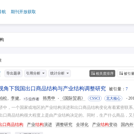
导航
期刊开放获取
章
导出题录
引用分析
统计分析
相关度排序
被引
视角下我国出口商品结构与产业结构调整研究
被引量：
7
柏松
李健
韩秀申
《国际贸易》
20
CSSCI
北大核心
+5 位作者
济中，一个国家或地区的产业结构演进和出口商品结构变化有着紧密联系
出口商品结构很大程度上是由产业结构决定的。同时，生产什么商品，又要
出口商品结构
产业
结构
演进
调整研究
全球化
产业
结构
变动
国内外