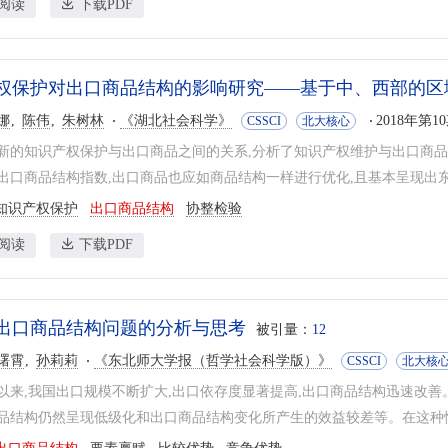
阅读
下载PDF
权保护对出口商品结构的影响研究——基于中、西部的区
娜
陈伟
朱树林
《湖北社会科学》
2018年第10
CSSCI
北大核心
新的知识产权保护与出口商品之间的关系,分析了知识产权维护与出口商
出口商品结构指数,出口商品也应如商品结构一样进行优化,且基本呈现出东、
知识产权保护
出口商品结构
协整检验
阅读
下载PDF
出口商品结构问题的分析与思考
被引量：
12
曙霄
孙莉莉
《东北师大学报（哲学社会科学版）》
CSSCI
北大核
以来,我国出口规模不断扩大,出口依存度显著提高,出口商品结构迅速改善
品结构仍然呈现低级化和出口商品结构变化所产生的效益较差等。在这种情况