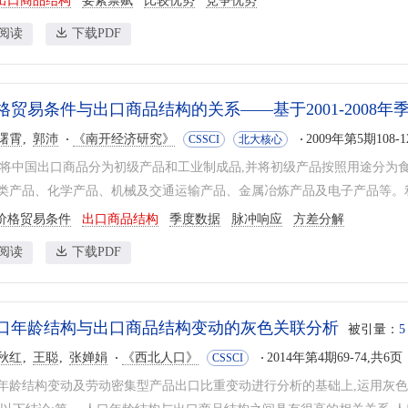
出口商品结构
要素禀赋
比较优势
竞争优势
阅读
下载PDF
格贸易条件与出口商品结构的关系——基于2001-2008年
曙霄
郭沛
《南开经济研究》
2009年第5期108-1
CSSCI
北大核心
TC将中国出口商品分为初级产品和工业制成品,并将初级产品按照用途分为
类产品、化学产品、机械及交通运输产品、金属冶炼产品及电子产品等。利用200
价格贸易条件
出口商品结构
季度数据
脉冲响应
方差分解
阅读
下载PDF
口年龄结构与出口商品结构变动的灰色关联分析
被引量：
5
秋红
王聪
张婵娟
《西北人口》
2014年第4期69-74,共6页
CSSCI
年龄结构变动及劳动密集型产品出口比重变动进行分析的基础上,运用灰