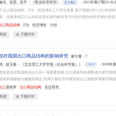
健兵
张宽
吴平
《商业经济研究》
2015年第27期29-30
北大核心
了出口商品结构、FDI、经济增长三个经济变量,基于我国1983-2012年
系。结果表明它们之间存在着长期均衡关系;FDI在长期内对经济增长表现为抑
出口商品结构
FDI
经济增长
VAR
阅读
下载PDF
税对我国出口商品结构的影响研究
被引量：
7
帅
赵玉焕
《北京理工大学学报（社会科学版）》
2010年第
CSSCI
政策是促进我国商品出口的一项重要措施,出口退税率的调整成为调节我
退税率调整较为频繁的商品,利用计量经济学模型对出口退税率调整对我国出
出口
退税率
出口商品结构
实证研究
阅读
下载PDF