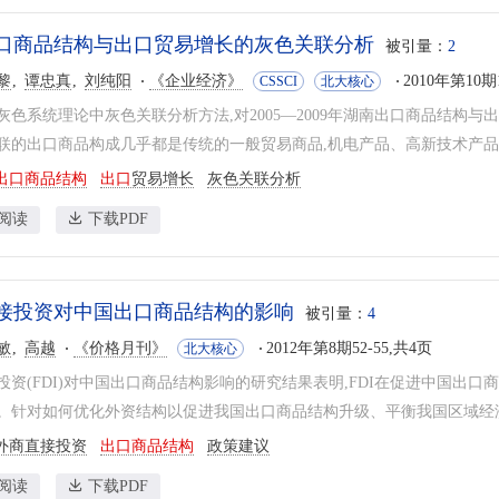
口商品结构与出口贸易增长的灰色关联分析
被引量：
2
黎
谭忠真
刘纯阳
《企业经济》
2010年第10期1
CSSCI
北大核心
灰色系统理论中灰色关联分析方法,对2005—2009年湖南出口商品结构
联的出口商品构成几乎都是传统的一般贸易商品,机电产品、高新技术产品等
出口商品结构
出口
贸易增长
灰色关联分析
阅读
下载PDF
接投资对中国出口商品结构的影响
被引量：
4
敏
高越
《价格月刊》
2012年第8期52-55,共4页
北大核心
投资(FDI)对中国出口商品结构影响的研究结果表明,FDI在促进中国出
。针对如何优化外资结构以促进我国出口商品结构升级、平衡我国区域经济
外商直接投资
出口商品结构
政策建议
阅读
下载PDF