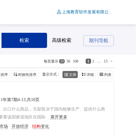
上海教育软件发展有限公..
检索
高级检索
期刊导航
<
1
2
…
13
>
每页显示
20
50
100
显示方式：
量排序
时效性排序
文摘
详细
列表
11年第7期4-13,共10页
。出口什么商品，无疑取决于国内能够生产、提供什么商
看该国家或地区在国际...
展开更多
市场
开放经济
结构
变化