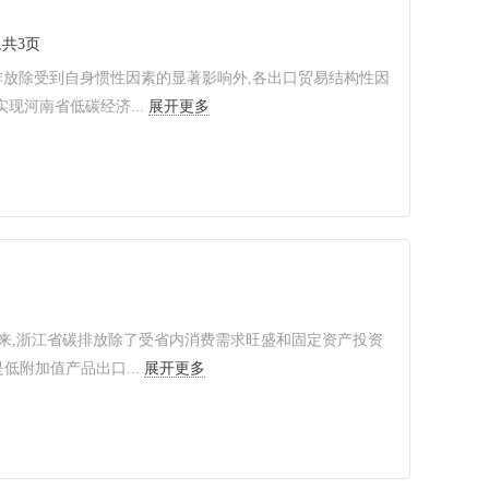
4,共3页
排放除受到自身惯性因素的显著影响外,各出口贸易结构性因
现河南省低碳经济...
展开更多
近年来,浙江省碳排放除了受省内消费需求旺盛和固定资产投资
附加值产品出口...
展开更多