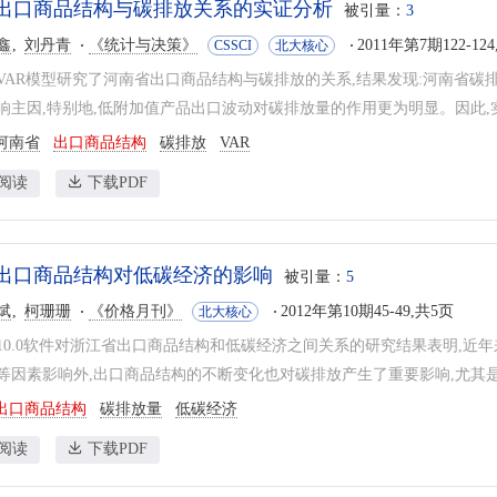
出口商品结构与碳排放关系的实证分析
被引量：
3
鑫
刘丹青
《统计与决策》
2011年第7期122-12
CSSCI
北大核心
VAR模型研究了河南省出口商品结构与碳排放的关系,结果发现:河南省碳
响主因,特别地,低附加值产品出口波动对碳排放量的作用更为明显。因此,实
河南省
出口商品结构
碳排放
VAR
阅读
下载PDF
出口商品结构对低碳经济的影响
被引量：
5
斌
柯珊珊
《价格月刊》
2012年第10期45-49,共5页
北大核心
ata10.0软件对浙江省出口商品结构和低碳经济之间关系的研究结果表明,
等因素影响外,出口商品结构的不断变化也对碳排放产生了重要影响,尤其是低
出口商品结构
碳排放量
低碳经济
阅读
下载PDF