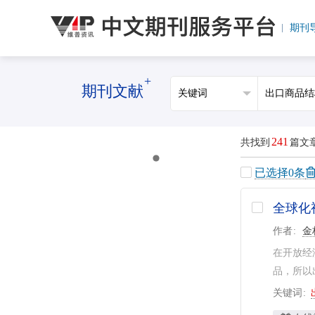
期刊
+
期刊文献
241
共找到
篇文
已选择
0
条
全球化
作者
金
在开放经
品，所以
关键词