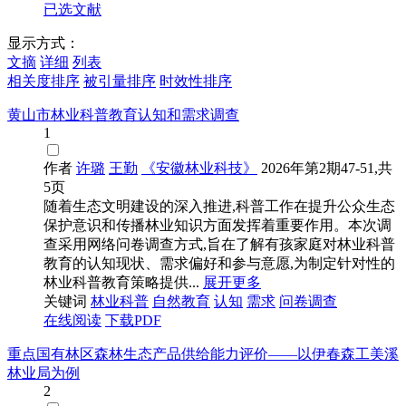
已选文献
显示方式：
文摘
详细
列表
相关度排序
被引量排序
时效性排序
黄山市林业科普教育认知和需求调查
1
作者
许璐
王勤
《安徽林业科技》
2026年第2期47-51,共
5页
随着生态文明建设的深入推进,科普工作在提升公众生态
保护意识和传播林业知识方面发挥着重要作用。本次调
查采用网络问卷调查方式,旨在了解有孩家庭对林业科普
教育的认知现状、需求偏好和参与意愿,为制定针对性的
林业科普教育策略提供...
展开更多
关键词
林业科普
自然教育
认知
需求
问卷调查
在线阅读
下载PDF
重点国有林区森林生态产品供给能力评价——以伊春森工美溪
林业局为例
2