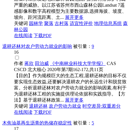
严重的威胁。以江苏省苏州市西山森林公园Landsat 7遥
感影像和数字高程模型为主要数据源,选择海拔、坡度、
坡向、距河流距离、土...
展开更多
关键词
园林学
聚落
古村落
适宜性评价
地理信息系统
森
林公园
在线阅读
下载PDF
退耕还林对农户劳动力就业的影响
被引量：
9
16
作者
蒋欣
田治威
《中南林业科技大学学报》
CAS
CSCD
北大核心
2020年第7期162-172,共11页
【目的】作为规模巨大的生态工程,退耕还林的目标不仅
要实现生态效益,还要解决退耕农户的长远生计和脱贫致
富。分析退耕还林对农户劳动力就业的影响因素,有利于
为退耕还林工程的实施提供理论依据和实践指导。【方
法】基于退耕还林政策...
展开更多
关键词
退耕还林
农户劳动力就业
时空差异:双重差分
在线阅读
下载PDF
木焦油基再生沥青的热储存稳定性
被引量：
5
17