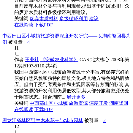
目前废弃木材分类与再利用现状,提出基于固碳减排理念
的废弃木质材料多级循环利用建议。
关键词
废弃木质材料
多级循环利用
建议
在线阅读
下载PDF
中西部山区小城镇旅游资源深度开发研究——以湖南隆回县为
例
被引量：
4
11
作者
王业社
《安徽农业科学》
CAS
北大核心
2008年第
12期5107-5110,共4页
我国中西部地区小城镇旅游资源十分丰富,有保存完好的
原始自然风貌和独特的民族文化,极具地方特色和品牌效
应。但由于受到客观条件和主观因素等各方面的影响,其
旅游资源的开发利用仍属低效型,其大部分旅游资源仍处
于闲置状态。结合湖南...
展开更多
关键词
中西部山区小城镇
旅游资源
深度开发
湖南隆回
在线阅读
下载PDF
黑龙江省林区野生木本花卉与城市园林
被引量：
2
12