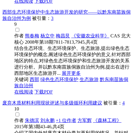
在线阅读
下载PDF
西部生态环境保护中生态旅游开发的研究——以黔东南苗族侗
族自治州为例
被引量：
3
9
作者
熊春梅
杨立中
梅昌艮
《安徽农业科学》
CAS
北大
核心
2008年第18期7811-7813,7945,共4页
结合生态环境、生态环境保护、生态旅游,提出绿色生态
环境保护的概念,阐述绿色生态环境保护的意义,针对西部
地区的特点,对绿色生态环境保护和生态旅游开发的关系
进行分析。并以黔东南苗族侗族自治州为例,提出在进行
西部地区生态旅游开...
展开更多
关键词
西部
绿色生态环境保护
生态旅游
黔东南苗族侗
族自治州
在线阅读
下载PDF
废弃木质材料利用现状评述与多级循环利用建议
被引量：
4
10
作者
朱德滨
刘永鹏
+1 位作者
方军辉
《森林工程》
2015年第3期43-46,共4页
介绍了国内外对废弃木材分类与再利用的情况。并针对