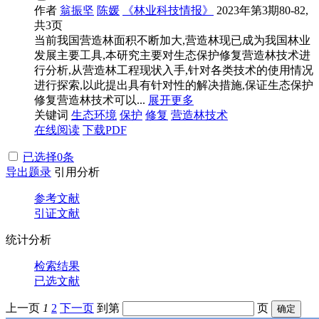
作者
翁振坚
陈媛
《林业科技情报》
2023年第3期80-82,
共3页
当前我国营造林面积不断加大,营造林现已成为我国林业
发展主要工具,本研究主要对生态保护修复营造林技术进
行分析,从营造林工程现状入手,针对各类技术的使用情况
进行探索,以此提出具有针对性的解决措施,保证生态保护
修复营造林技术可以...
展开更多
关键词
生态环境
保护
修复
营造林技术
在线阅读
下载PDF
已选择
0
条
导出题录
引用分析
参考文献
引证文献
统计分析
检索结果
已选文献
上一页
1
2
下一页
到第
页
确定