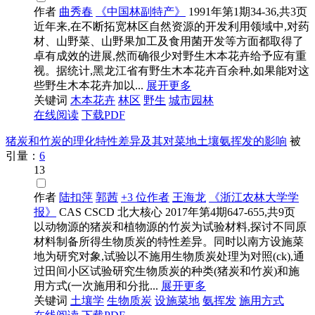
作者
曲秀春
《中国林副特产》
1991年第1期34-36,共3页
近年来,在不断拓宽林区自然资源的开发利用领域中,对药
材、山野菜、山野果加工及食用菌开发等方面都取得了
卓有成效的进展,然而确很少对野生木本花卉给予应有重
视。据统计,黑龙江省有野生木本花卉百余种,如果能对这
些野生木本花卉加以...
展开更多
关键词
木本花卉
林区
野生
城市园林
在线阅读
下载PDF
猪炭和竹炭的理化特性差异及其对菜地土壤氨挥发的影响
被
引量：
6
13
作者
陆扣萍
郭茜
+3 位作者
王海龙
《浙江农林大学学
报》
CAS
CSCD
北大核心
2017年第4期647-655,共9页
以动物源的猪炭和植物源的竹炭为试验材料,探讨不同原
材料制备所得生物质炭的特性差异。同时以南方设施菜
地为研究对象,试验以不施用生物质炭处理为对照(ck),通
过田间小区试验研究生物质炭的种类(猪炭和竹炭)和施
用方式(一次施用和分批...
展开更多
关键词
土壤学
生物质炭
设施菜地
氨挥发
施用方式