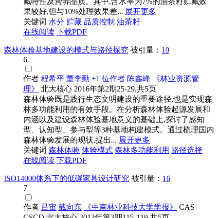
藏特性及营养品质。其中,含水率为7%的油茶籽贮藏效
果较好,但与10%处理效果差...
展开更多
关键词
水分
贮藏
品质控制
油茶籽
在线阅读
下载PDF
森林体验基地建设的模式与路径探究
被引量：
10
6
作者
程希平
董李勤
+1 位作者
陈鑫峰
《林业资源管
理》
北大核心
2016年第2期25-29,共5页
森林体验既是践行生态文明建设的重要途径,也是实现森
林多功能利用的有效手段。在分析森林体验起源发展和
内涵以及建设森林体验基地意义的基础上,探讨了感知
型、认知型、参与型等3种基地构建模式。通过梳理国内
森林体验发展的现状,提出...
展开更多
关键词
森林体验
体验模式
森林多功能利用
路径选择
在线阅读
下载PDF
ISO14000体系下的低碳家具设计研究
被引量：
16
7
作者
吕宙
戴向东
《中南林业科技大学学报》
CAS
CSCD
北大核心
2013年第3期115-119,共5页