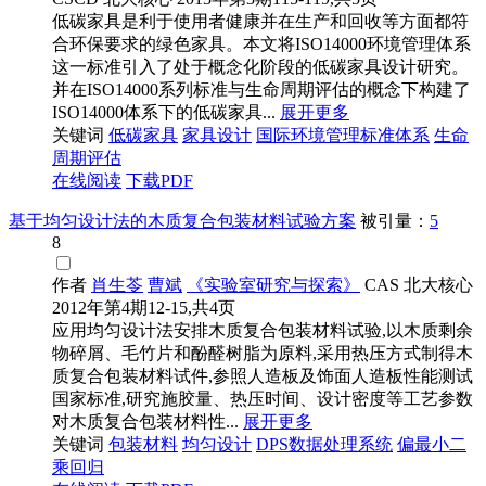
低碳家具是利于使用者健康并在生产和回收等方面都符
合环保要求的绿色家具。本文将ISO14000环境管理体系
这一标准引入了处于概念化阶段的低碳家具设计研究。
并在ISO14000系列标准与生命周期评估的概念下构建了
ISO14000体系下的低碳家具...
展开更多
关键词
低碳家具
家具设计
国际环境管理标准体系
生命
周期评估
在线阅读
下载PDF
基于均匀设计法的木质复合包装材料试验方案
被引量：
5
8
作者
肖生苓
曹斌
《实验室研究与探索》
CAS
北大核心
2012年第4期12-15,共4页
应用均匀设计法安排木质复合包装材料试验,以木质剩余
物碎屑、毛竹片和酚醛树脂为原料,采用热压方式制得木
质复合包装材料试件,参照人造板及饰面人造板性能测试
国家标准,研究施胶量、热压时间、设计密度等工艺参数
对木质复合包装材料性...
展开更多
关键词
包装材料
均匀设计
DPS数据处理系统
偏最小二
乘回归