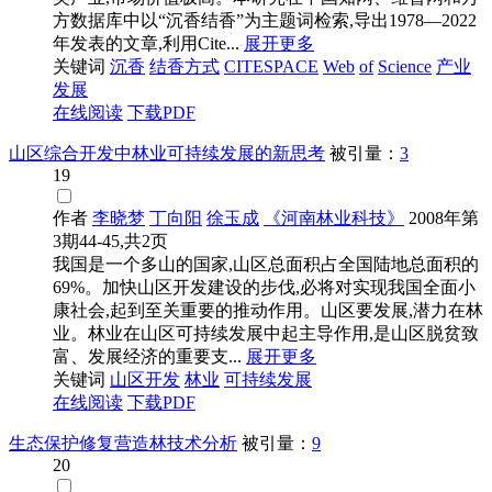
方数据库中以“沉香结香”为主题词检索,导出1978—2022
年发表的文章,利用Cite...
展开更多
关键词
沉香
结香方式
CITESPACE
Web
of
Science
产业
发展
在线阅读
下载PDF
山区综合开发中林业可持续发展的新思考
被引量：
3
19
作者
李晓梦
丁向阳
徐玉成
《河南林业科技》
2008年第
3期44-45,共2页
我国是一个多山的国家,山区总面积占全国陆地总面积的
69%。加快山区开发建设的步伐,必将对实现我国全面小
康社会,起到至关重要的推动作用。山区要发展,潜力在林
业。林业在山区可持续发展中起主导作用,是山区脱贫致
富、发展经济的重要支...
展开更多
关键词
山区开发
林业
可持续发展
在线阅读
下载PDF
生态保护修复营造林技术分析
被引量：
9
20