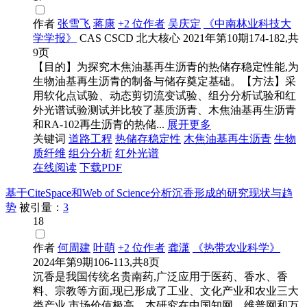
作者
张雪飞
蒋康
+2 位作者
吴庆定
《中南林业科技大
学学报》
CAS
CSCD
北大核心
2021年第10期174-182,共
9页
【目的】为探究木焦油基再生沥青的热储存稳定性能,为
生物油基再生沥青的制备与储存奠定基础。【方法】采
用软化点试验、动态剪切流变试验、组分分析试验和红
外光谱试验测试并比较了基质沥青、木焦油基再生沥青
和RA-102再生沥青的热储...
展开更多
关键词
道路工程
热储存稳定性
木焦油基再生沥青
生物
质纤维
组分分析
红外光谱
在线阅读
下载PDF
基于CiteSpace和Web of Science分析沉香形成的研究现状与趋
势
被引量：
3
18
作者
何周建
叶萌
+2 位作者
龚潇
《热带农业科学》
2024年第9期106-113,共8页
沉香是我国传统名贵南药,广泛应用于医药、香水、香
料、宗教等方面,现已形成了工业、文化产业和农业三大
类产业,市场价值极高。本研究在中国知网、维普网和万