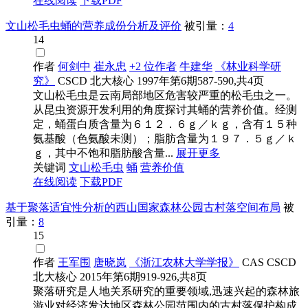
在线阅读
下载PDF
文山松毛虫蛹的营养成份分析及评价
被引量：
4
14
作者
何剑中
崔永忠
+2 位作者
牛建华
《林业科学研
究》
CSCD
北大核心
1997年第6期587-590,共4页
文山松毛虫是云南局部地区危害较严重的松毛虫之一。
从昆虫资源开发利用的角度探讨其蛹的营养价值。经测
定，蛹蛋白质含量为６１２．６ｇ／ｋｇ，含有１５种
氨基酸（色氨酸未测）；脂肪含量为１９７．５ｇ／ｋ
ｇ，其中不饱和脂肪酸含量...
展开更多
关键词
文山松毛虫
蛹
营养价值
在线阅读
下载PDF
基于聚落适宜性分析的西山国家森林公园古村落空间布局
被
引量：
8
15
作者
王军围
唐晓岚
《浙江农林大学学报》
CAS
CSCD
北大核心
2015年第6期919-926,共8页
聚落研究是人地关系研究的重要领域,迅速兴起的森林旅
游业对经济发达地区森林公园范围内的古村落保护构成