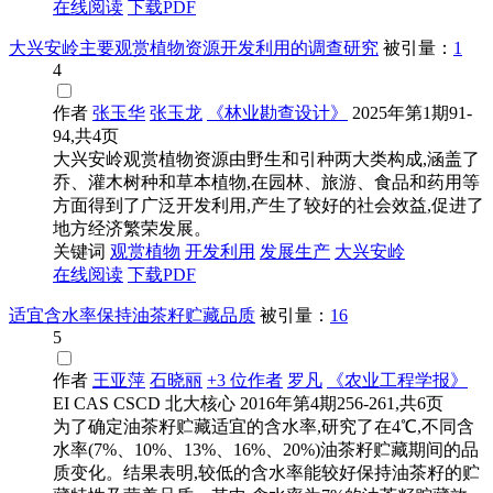
在线阅读
下载PDF
大兴安岭主要观赏植物资源开发利用的调查研究
被引量：
1
4
作者
张玉华
张玉龙
《林业勘查设计》
2025年第1期91-
94,共4页
大兴安岭观赏植物资源由野生和引种两大类构成,涵盖了
乔、灌木树种和草本植物,在园林、旅游、食品和药用等
方面得到了广泛开发利用,产生了较好的社会效益,促进了
地方经济繁荣发展。
关键词
观赏植物
开发利用
发展生产
大兴安岭
在线阅读
下载PDF
适宜含水率保持油茶籽贮藏品质
被引量：
16
5
作者
王亚萍
石晓丽
+3 位作者
罗凡
《农业工程学报》
EI
CAS
CSCD
北大核心
2016年第4期256-261,共6页
为了确定油茶籽贮藏适宜的含水率,研究了在4℃,不同含
水率(7%、10%、13%、16%、20%)油茶籽贮藏期间的品
质变化。结果表明,较低的含水率能较好保持油茶籽的贮