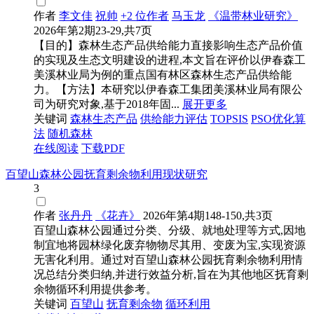
作者
李文佳
祝帅
+2 位作者
马玉龙
《温带林业研究》
2026年第2期23-29,共7页
【目的】森林生态产品供给能力直接影响生态产品价值
的实现及生态文明建设的进程,本文旨在评价以伊春森工
美溪林业局为例的重点国有林区森林生态产品供给能
力。【方法】本研究以伊春森工集团美溪林业局有限公
司为研究对象,基于2018年固...
展开更多
关键词
森林生态产品
供给能力评估
TOPSIS
PSO优化算
法
随机森林
在线阅读
下载PDF
百望山森林公园抚育剩余物利用现状研究
3
作者
张丹丹
《花卉》
2026年第4期148-150,共3页
百望山森林公园通过分类、分级、就地处理等方式,因地
制宜地将园林绿化废弃物物尽其用、变废为宝,实现资源
无害化利用。通过对百望山森林公园抚育剩余物利用情
况总结分类归纳,并进行效益分析,旨在为其他地区抚育剩
余物循环利用提供参考。
关键词
百望山
抚育剩余物
循环利用