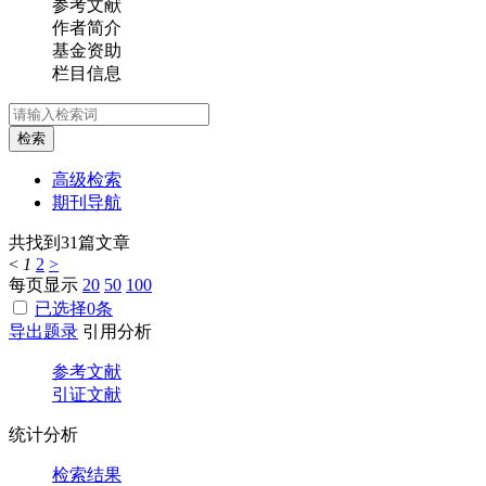
参考文献
作者简介
基金资助
栏目信息
检索
高级检索
期刊导航
共找到
31
篇文章
<
1
2
>
每页显示
20
50
100
已选择
0
条
导出题录
引用分析
参考文献
引证文献
统计分析
检索结果