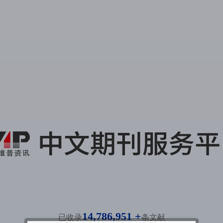
14,786,951 +
已收录
条文献