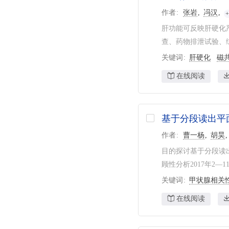
作者
张岩
冯汉
肝功能可反映肝硬化
查、药物排泄试验、综
关键词
肝硬化
磁
在线阅读
基于分段读出平
作者
曹一杨
胡昊
目的探讨基于分段读出
顾性分析2017年2—1
关键词
甲状腺相关
在线阅读