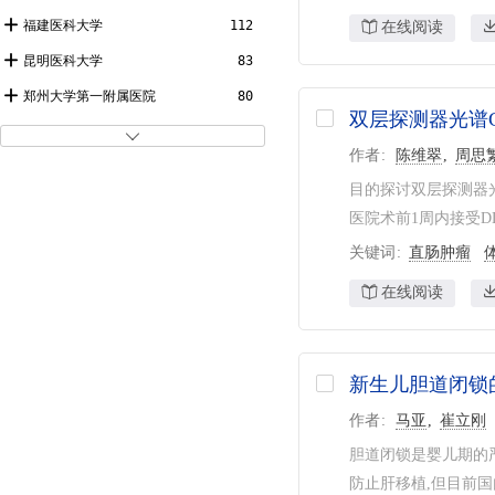
梁燕
33
福建医科大学
112
在线阅读
周俊林
31
昆明医科大学
83
杨立
31
郑州大学第一附属医院
80
双层探测器光谱
蔡祖龙
31
复旦大学
73

作者
陈维翠
周思
赵绍宏
29
宁夏医科大学
72
目的探讨双层探测器光谱
郭启勇
29
兰州大学第二医院
61
医院术前1周内接受DL
程敬亮
29
北京大学第三医院
60
关键词
直肠肿瘤
李俊来
28
沈阳军区总医院
57
在线阅读
韩丹
27
中国医科大学附属第一医院
57
王茂强
27
重庆医科大学附属第一医院
57
北京大学
55
新生儿胆道闭锁
空军总医院
54
作者
马亚
崔立刚
第二军医大学
54
胆道闭锁是婴儿期的严
防止肝移植,但目前国内
四川大学华西医院
52