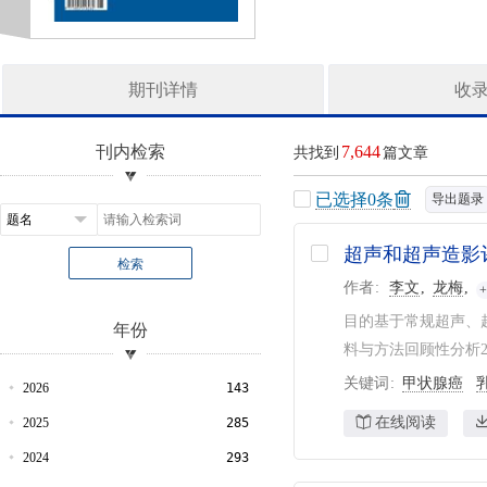
期刊详情
收
刊内检索
7,644
共找到
篇文章
已选择
0
条
导出题录
超声和超声造影
检索
作者
李文
龙梅
目的基于常规超声、超
年份
料与方法回顾性分析2
关键词
甲状腺癌
2026
143
在线阅读
2025
285
2024
293