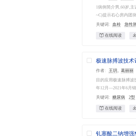
1病例简介男,60岁
~C)提示右心房内团
关键词
血栓
急性
在线阅读
极速脉搏波技术
作者
王玥
葛丽丽
目的应用极速脉搏波技
年12月—2021年6
关键词
糖尿病
2型
在线阅读
钆塞酸二钠增强