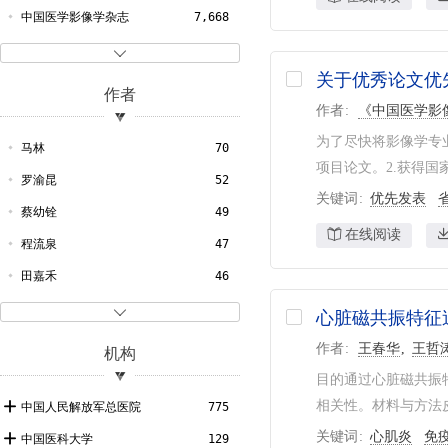
1995
110
动脉
605
中国医学影像学杂志
7,668
1994
77
CT
546

1993
19
关于优秀论文优
细胞
503
作者
显像
451
作者
《中国医学影
为了尽快将影像学专
X线
427
马林
70
项目论文。2.获得国
超声检查
415
罗渝昆
52
关键词
优先发表
MRI
383
蔡幼铨
49
在线阅读
超声诊断
346
程流泉
47
腺肿瘤
344
田嘉禾
46
乳腺
319
叶慧义
43

心脏磁共振特征
病例
304
高元桂
41
作者
王春华
王哲
机构
影像学
298
唐杰
39
目的通过心脏磁共振
陈巨坤
39
相关性。材料与方法皮
中国人民解放军总医院
775
刘爱连
36
关键词
心肌炎
免
中国医科大学
129