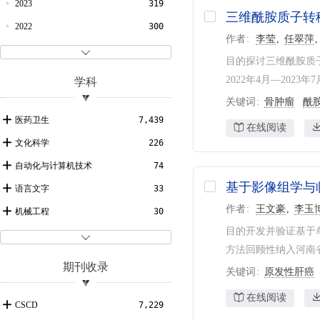
2023
319
三维酰胺质子转
2022
300
作者
李莹
任翠萍
2021
316

目的探讨三维酰胺质子
2020
273
2022年4月—202
学科
2019
260
关键词
骨肿瘤
酰
2018
228
医药卫生
7,439
在线阅读
2017
258
文化科学
226
2016
276
自动化与计算机技术
74
基于影像组学与
2015
272
语言文字
33
作者
王文豪
李玉
2014
286
机械工程
30
目的开发并验证基于
2013
302
经济管理
27

方法回顾性纳入河南省中
2012
304
社会学
25
期刊收录
关键词
原发性肝癌
2011
285
理学
4
在线阅读
2010
178
生物学
3
CSCD
7,229