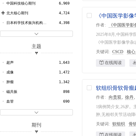
2009
197
电子电信
2
中国科技核心期刊
6,969
2008
215
文学
2
北大核心期刊
4,724
《中国医学影像
2007
209
化学工程
1
日本科学技术振兴机构数据库
4,398
作者
《中国医学影
2006
197
自然科学总论
1

2025年8月,中国科学院文
2005
227
农业科学
1
《中国医学影像学杂志》
主题
2004
275
哲学宗教
1
关键词
CSCD
核心
2003
290
超声
1,643
在线阅读
2002
304
成像
1,472
2001
256
肿瘤
1,342
软组织骨软骨瘤
2000
217
磁共振
898
作者
向贵双
徐丹
1999
131
血管
690
1病例简介女,26岁。
1998
144
磁共振成像
686

肿,无相邻关节活动障
1997
123
影像
664
关键词
软组织
骨
期刊
1996
99
造影
636
在线阅读