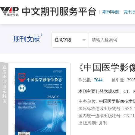
期刊导航
期刊
+
期刊文献
《中国医学影
查
看
全
作品数
7644
被引量
390
部
目
录
本刊主要刊登党规X线、CT
封
面
主办单位
中国医学影像技术
国际标准连续出版物号
国内统一连续出版物号
11
出版周期
月刊