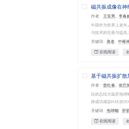
磁共振成像在神
作者
王笑男
李春
中国作为世界上老年
与技术的完善与提高,
关键词
衰老
中枢
在线阅读
基于磁共振扩散
作者
曾红春
依巴
目的总结大鼠肝泡球蚴
择成功感染HAE的SD
关键词
泡球蚴
肝
在线阅读