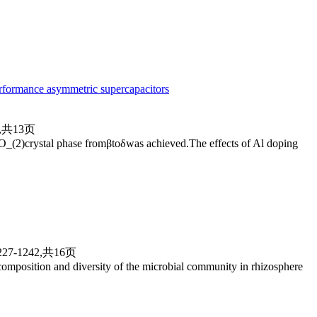
erformance asymmetric supercapacitors
3,共13页
O_(2)crystal phase fromβtoδwas achieved.The effects of Al doping
27-1242,共16页
composition and diversity of the microbial community in rhizosphere