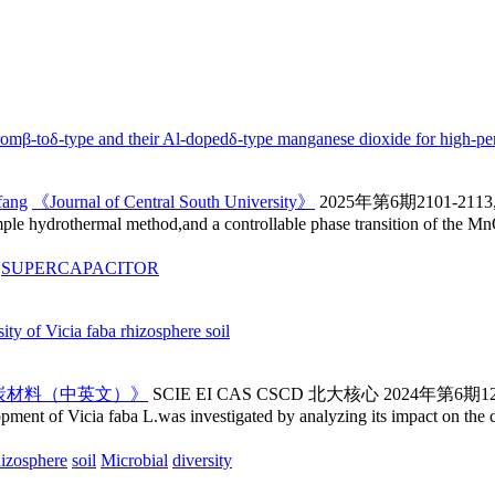
fromβ-toδ-type and their Al-dopedδ-type manganese dioxide for high-p
fang
《Journal of Central South University》
2025年第6期2101-211
e hydrothermal method,and a controllable phase transition of the Mn
SUPERCAPACITOR
ity of Vicia faba rhizosphere soil
炭材料（中英文）》
SCIE
EI
CAS
CSCD
北大核心
2024年第6期12
pment of Vicia faba L.was investigated by analyzing its impact on the 
izosphere
soil
Microbial
diversity