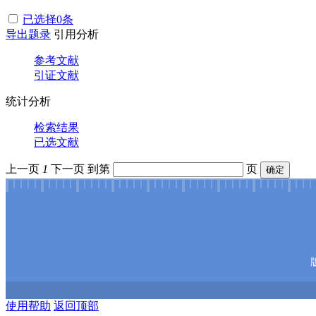
已选择
0
条
导出题录
引用分析
参考文献
引证文献
统计分析
检索结果
已选文献
上一页
1
下一页
到第
页
确定
使用帮助
返回顶部