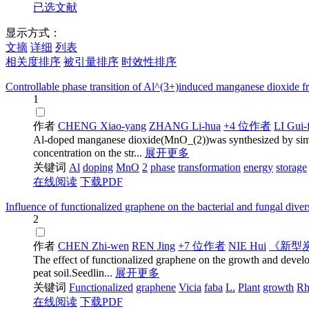
已选文献
显示方式：
文摘
详细
列表
相关度排序
被引量排序
时效性排序
Controllable phase transition of Al^(3+)induced manganese dioxide 
1
作者
CHENG Xiao-yang
ZHANG Li-hua
+4 位作者
LI Gui-
Al-doped manganese dioxide(MnO_(2))was synthesized by simpl
concentration on the str...
展开更多
关键词
Al
doping
MnO
2
phase
transformation
energy
storage
在线阅读
下载PDF
Influence of functionalized graphene on the bacterial and fungal divers
2
作者
CHEN Zhi-wen
REN Jing
+7 位作者
NIE Hui
《新型
The effect of functionalized graphene on the growth and develo
peat soil.Seedlin...
展开更多
关键词
Functionalized
graphene
Vicia
faba
L.
Plant
growth
Rh
在线阅读
下载PDF