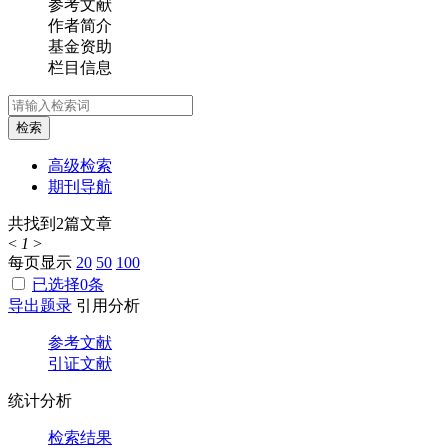
参考文献
作者简介
基金资助
栏目信息
检索
高级检索
期刊导航
共找到
2
篇文章
<
1
>
每页显示
20
50
100
已选择
0
条
导出题录
引用分析
参考文献
引证文献
统计分析
检索结果