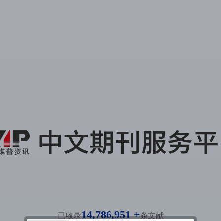
14,786,951 +
已收录
条文献