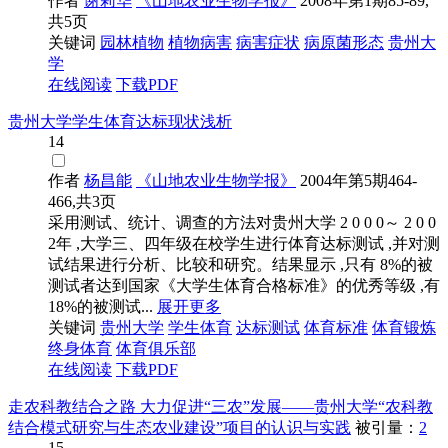
作者
谢莉华
《山地农业生物学报》
2008年第1期85-89,
共5页
关键词
园林植物
植物病害
病害症状
病原菌形态
贵州大
学
在线阅读
下载PDF
贵州大学学生体育达标现状浅析
14
作者
杨昌能
《山地农业生物学报》
2004年第5期464-
466,共3页
采用测试、统计、调查的方法对贵州大学 2 0 0 0～ 2 0 0
2年 ,大学三、四年级在校学生进行体育达标测试 ,并对测
试结果进行分析、比较和研究。结果显示 ,只有 8%的被
测试者达到国家《大学生体育合格标准》的优秀等级 ,有
18%的被测试...
展开更多
关键词
贵州大学
学生体育
达标测试
体育标准
体育锻炼
终身体育
体育俱乐部
在线阅读
下载PDF
走农科教结合之路 大力促进“三农”发展——贵州大学“农科教
结合模式研究与生态农业建设”项目的认识与实践
被引量：
2
15