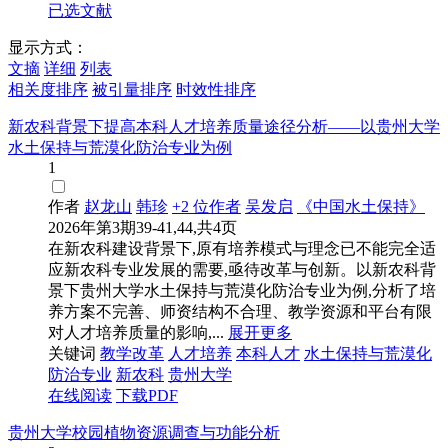
已选文献
显示方式：
文摘
详细
列表
相关度排序
被引量排序
时效性排序
新农科背景下提高本科人才培养质量途径分析——以贵州大学
水土保持与荒漠化防治专业为例
1
作者
赵龙山
韩珍
+2 位作者
吴发启
《中国水土保持》
2026年第3期39-41,44,共4页
在新农科建设背景下,原有培养模式与理念已不能完全适
应新农科专业发展的需要,亟待改革与创新。以新农科背
景下贵州大学水土保持与荒漠化防治专业为例,分析了培
养方案不完善、师资结构不合理、教学资源和平台有限
对人才培养质量的影响,...
展开更多
关键词
教学改革
人才培养
本科人才
水土保持与荒漠化
防治专业
新农科
贵州大学
在线阅读
下载PDF
贵州大学校园植物资源调查与功能分析