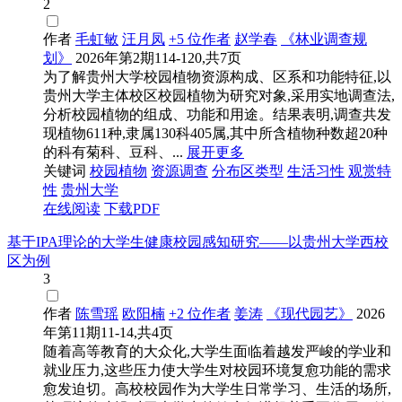
2
作者
毛虹敏
汪月凤
+5 位作者
赵学春
《林业调查规
划》
2026年第2期114-120,共7页
为了解贵州大学校园植物资源构成、区系和功能特征,以
贵州大学主体校区校园植物为研究对象,采用实地调查法,
分析校园植物的组成、功能和用途。结果表明,调查共发
现植物611种,隶属130科405属,其中所含植物种数超20种
的科有菊科、豆科、...
展开更多
关键词
校园植物
资源调查
分布区类型
生活习性
观赏特
性
贵州大学
在线阅读
下载PDF
基于IPA理论的大学生健康校园感知研究——以贵州大学西校
区为例
3
作者
陈雪瑶
欧阳楠
+2 位作者
姜涛
《现代园艺》
2026
年第11期11-14,共4页
随着高等教育的大众化,大学生面临着越发严峻的学业和
就业压力,这些压力使大学生对校园环境复愈功能的需求
愈发迫切。高校校园作为大学生日常学习、生活的场所,