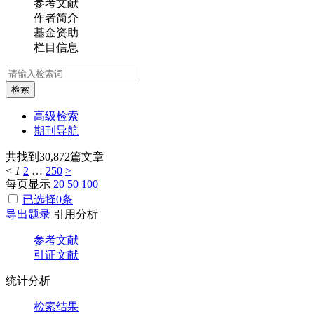
参考文献
作者简介
基金资助
栏目信息
检索
高级检索
期刊导航
共找到
30,872
篇文章
<
1
2
…
250
>
每页显示
20
50
100
已选择
0
条
导出题录
引用分析
参考文献
引证文献
统计分析
检索结果