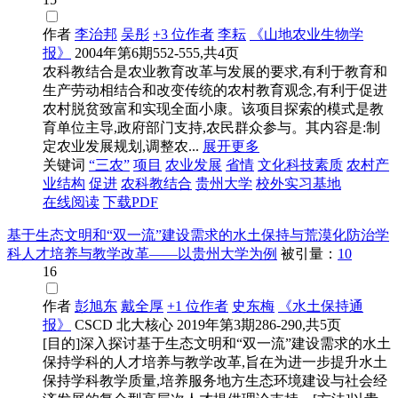
作者
李治邦
吴彤
+3 位作者
李耘
《山地农业生物学
报》
2004年第6期552-555,共4页
农科教结合是农业教育改革与发展的要求,有利于教育和
生产劳动相结合和改变传统的农村教育观念,有利于促进
农村脱贫致富和实现全面小康。该项目探索的模式是教
育单位主导,政府部门支持,农民群众参与。其内容是:制
定农业发展规划,调整农...
展开更多
关键词
“三农”
项目
农业发展
省情
文化科技素质
农村产
业结构
促进
农科教结合
贵州大学
校外实习基地
在线阅读
下载PDF
基于生态文明和“双一流”建设需求的水土保持与荒漠化防治学
科人才培养与教学改革——以贵州大学为例
被引量：
10
16
作者
彭旭东
戴全厚
+1 位作者
史东梅
《水土保持通
报》
CSCD
北大核心
2019年第3期286-290,共5页
[目的]深入探讨基于生态文明和“双一流”建设需求的水土
保持学科的人才培养与教学改革,旨在为进一步提升水土
保持学科教学质量,培养服务地方生态环境建设与社会经