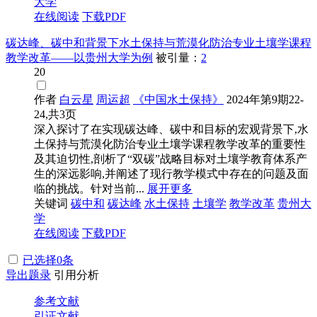
大学
在线阅读
下载PDF
碳达峰、碳中和背景下水土保持与荒漠化防治专业土壤学课程
教学改革——以贵州大学为例
被引量：
2
20
作者
白云星
周运超
《中国水土保持》
2024年第9期22-
24,共3页
深入探讨了在实现碳达峰、碳中和目标的宏观背景下,水
土保持与荒漠化防治专业土壤学课程教学改革的重要性
及其迫切性,剖析了“双碳”战略目标对土壤学教育体系产
生的深远影响,并阐述了现行教学模式中存在的问题及面
临的挑战。针对当前...
展开更多
关键词
碳中和
碳达峰
水土保持
土壤学
教学改革
贵州大
学
在线阅读
下载PDF
已选择
0
条
导出题录
引用分析
参考文献
引证文献