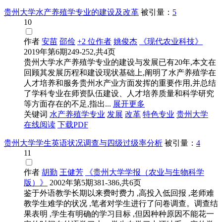
贵州大学水产养殖学专业的建设及改革
被引量：
5
10
作者
安苗
邵俭
+2 位作者
姚俊杰
《现代农业科技》
2019年第6期249-252,共4页
贵州大学水产养殖学专业的建设与发展已有20年,本文在
回顾其发展历程和建设现状基础上,阐明了水产养殖学在
人才培养和服务贵州水产业方面发挥的重要作用,并总结
了学科专业在师资队伍建设、人才培养质量和科学研究
等方面存在的不足,指出...
展开更多
关键词
水产养殖学专业
发展
改革
特色专业
贵州大学
在线阅读
下载PDF
贵州大学学生英语状况调查与四级过级率分析
被引量：
4
11
作者
胡勤
王健芳
《贵州大学学报（农业与生物科学
版）》
2002年第5期381-386,共6页
鉴于外语教学长期以来费时费力 ,高投入低回报 ,老师难
教学生难学的状况 ,笔者对学生进行了问卷调查。调查结
果表明 ,学生有明确的学习目标 ,但因种种原因不能花一