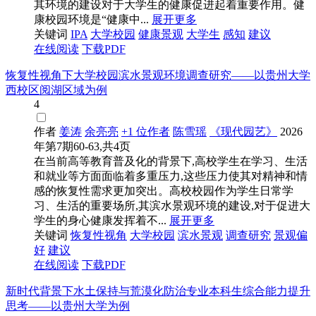
其环境的建设对于大学生的健康促进起着重要作用。健
康校园环境是“健康中...
展开更多
关键词
IPA
大学校园
健康景观
大学生
感知
建议
在线阅读
下载PDF
恢复性视角下大学校园滨水景观环境调查研究——以贵州大学
西校区阅湖区域为例
4
作者
姜涛
余亮亮
+1 位作者
陈雪瑶
《现代园艺》
2026
年第7期60-63,共4页
在当前高等教育普及化的背景下,高校学生在学习、生活
和就业等方面面临着多重压力,这些压力使其对精神和情
感的恢复性需求更加突出。高校校园作为学生日常学
习、生活的重要场所,其滨水景观环境的建设,对于促进大
学生的身心健康发挥着不...
展开更多
关键词
恢复性视角
大学校园
滨水景观
调查研究
景观偏
好
建议
在线阅读
下载PDF
新时代背景下水土保持与荒漠化防治专业本科生综合能力提升
思考——以贵州大学为例