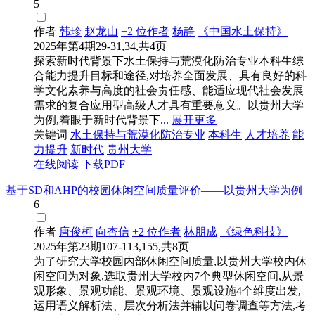
5
作者
韩珍
赵龙山
+2 位作者
杨静
《中国水土保持》
2025年第4期29-31,34,共4页
探索新时代背景下水土保持与荒漠化防治专业本科生综
合能力提升目标和途径,对培养全面发展、具有良好的科
学文化素养与高度的社会责任感、能适应现代社会发展
需求的复合应用型高级人才具有重要意义。以贵州大学
为例,着眼于新时代背景下...
展开更多
关键词
水土保持与荒漠化防治专业
本科生
人才培养
能
力提升
新时代
贵州大学
在线阅读
下载PDF
基于SD和AHP的校园休闲空间质量评价——以贵州大学为例
6
作者
唐俊柯
向杏信
+2 位作者
林朋成
《绿色科技》
2025年第23期107-113,155,共8页
为了研究大学校园内部休闲空间质量,以贵州大学校内休
闲空间为对象,选取贵州大学校内7个典型休闲空间,从景
观形象、景观功能、景观环境、景观设施4个维度出发,
运用语义解析法、层次分析法并辅以问卷调查等方法,考