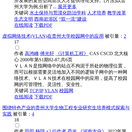
济发展的复合型高层次人才提供理论支持。[方法]以贵
州大学为例,分析了...
展开更多
关键词
水土保持与荒漠化防治学科
人才培养
教学改革
生态文明
西南岩溶区
“双一流”建设
在线阅读
下载PDF
虚拟网络技术(VLAN)在贵州大学校园网中的应用
被引量：
2
17
作者
高鸿峰
傅光轩
《计算机工程》
CAS
CSCD
北大核
心
2000年第S1期82-87,共6页
ＶＬＡＮ是指网络中的站点不拘泥于所处的物理位置，
而可以根据需要灵活地加入不同的逻辑子网中的一种网
络技术。ＶＬＡＮ技术在校园网中的应用，提高了校园
网的可管理性、灵活性、安全性。
关键词
TCP/IP
VLAN
校园网
在线阅读
下载PDF
围绕特色产业的贵州大学生物工程专业研究生培养模式探索与
实践
被引量：
4
18
作者
田田
杨鵾
+2 位作者
乔光
《河南农业》
2022年第