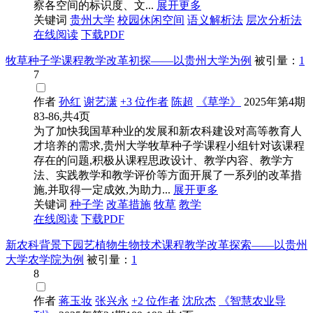
察各空间的标识度、文...
展开更多
关键词
贵州大学
校园休闲空间
语义解析法
层次分析法
在线阅读
下载PDF
牧草种子学课程教学改革初探——以贵州大学为例
被引量：
1
7
作者
孙红
谢艺潇
+3 位作者
陈超
《草学》
2025年第4期
83-86,共4页
为了加快我国草种业的发展和新农科建设对高等教育人
才培养的需求,贵州大学牧草种子学课程小组针对该课程
存在的问题,积极从课程思政设计、教学内容、教学方
法、实践教学和教学评价等方面开展了一系列的改革措
施,并取得一定成效,为助力...
展开更多
关键词
种子学
改革措施
牧草
教学
在线阅读
下载PDF
新农科背景下园艺植物生物技术课程教学改革探索——以贵州
大学农学院为例
被引量：
1
8
作者
蒋玉妆
张兴永
+2 位作者
沈欣杰
《智慧农业导