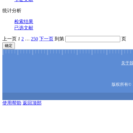
统计分析
检索结果
已选文献
上一页
1
2
…
250
下一页
到第
页
确定
关于
版权所有© 2
使用帮助
返回顶部