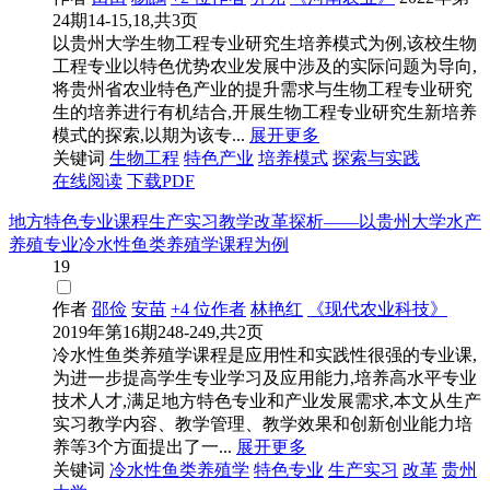
24期14-15,18,共3页
以贵州大学生物工程专业研究生培养模式为例,该校生物
工程专业以特色优势农业发展中涉及的实际问题为导向,
将贵州省农业特色产业的提升需求与生物工程专业研究
生的培养进行有机结合,开展生物工程专业研究生新培养
模式的探索,以期为该专...
展开更多
关键词
生物工程
特色产业
培养模式
探索与实践
在线阅读
下载PDF
地方特色专业课程生产实习教学改革探析——以贵州大学水产
养殖专业冷水性鱼类养殖学课程为例
19
作者
邵俭
安苗
+4 位作者
林艳红
《现代农业科技》
2019年第16期248-249,共2页
冷水性鱼类养殖学课程是应用性和实践性很强的专业课,
为进一步提高学生专业学习及应用能力,培养高水平专业
技术人才,满足地方特色专业和产业发展需求,本文从生产
实习教学内容、教学管理、教学效果和创新创业能力培
养等3个方面提出了一...
展开更多
关键词
冷水性鱼类养殖学
特色专业
生产实习
改革
贵州