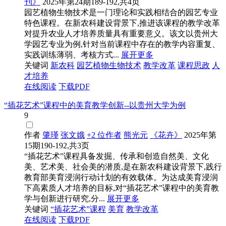
刊》
2025年第24期189-192,共4页
园艺植物生物技术是一门理论和实践相结合的园艺专业
特色课程。在新农科建设背景下,推进该课程的教学改革
对提升农业人才培养质量具有重要意义。该文以贵州大
学园艺专业为例,针对当前课程中存在的教学内容重复、
实践训练薄弱、考核方式...
展开更多
关键词
新农科
园艺植物生物技术
教学改革
课程思政
人
才培养
在线阅读
下载PDF
“插花艺术”课程中的美育教学创新--以贵州大学为例
9
作者
肇瑾
张文娥
+2 位作者
熊光元
《花卉》
2025年第
15期190-192,共3页
“插花艺术”课程具备发掘、传承和创造自然美、文化
美、艺术美、社会美的潜质,是在新农科建设背景下,践行
教育部美育浸润行动计划的有效载体。为达成美育浸润
下高素质人才培养的目标,对“插花艺术”课程中的美育教
学与创新进行研究,分...
展开更多
关键词
“插花艺术”课程
美育
教学改革
在线阅读
下载PDF