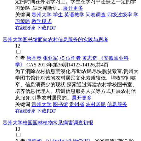
定的时间在外语学习上。学生在学习中还缺乏一定的学
习策略 ,缺乏精听训...
展开更多
关键词
贵州大学
学生
英语教学
问卷调查
四级过级率
学
习策略
教学模式
在线阅读
下载PDF
贵州大学图书馆面向农村信息服务的实践与思考
12
作者
唐圣琴
张亚军
+5 位作者
黄志奇
《安徽农业科
学》
CAS
2013年第36期14123-14126,共4页
为了消除农村信息荒漠化,帮助农民尽快脱贫致富,贵州大
学图书馆针对该省农村居民文化素质较低、增收空间狭
窄、信息消费少的现状,探索通过筹建农村学校图书室、
培养信息代理人、培训信息服务人员等方式开展农村信
息服务,引导农村居民的...
展开更多
关键词
贵州大学
图书馆
贵州省
农村居民
信息服务
在线阅读
下载PDF
贵州大学校园园林植物常见病害调查初报
13