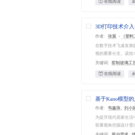
在线阅读
3D打印技术介
作者
张翼
《塑料
在数字技术飞速发展
视的重要分支。该技术
关键词
窑制玻璃工
在线阅读
基于Kano模型
作者
韦鑫珠
刘小
为提升现代居家生活
双重视角挖掘设计需求
关键词
用户需求