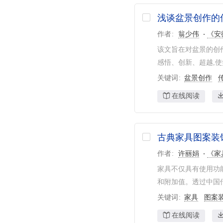
浅谈盆景创作的
作者
翁少伟
《安
该文旨在对盆景的创
感悟、创新、超越,使
关键词
盆景创作
在线阅读
古典家具图案装
作者
许丽娟
《家
家具不仅具有使用功
和附加值。透过中国传
关键词
家具
图案
在线阅读