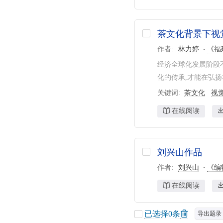
茶文化背景下视
作者
林力婷
《福
经济全球化发展阶段
化的传承,才能在弘扬
关键词
茶文化
视
在线阅读
刘兴山作品
作者
刘兴山
《编
在线阅读
已选择
0
条
导出题录