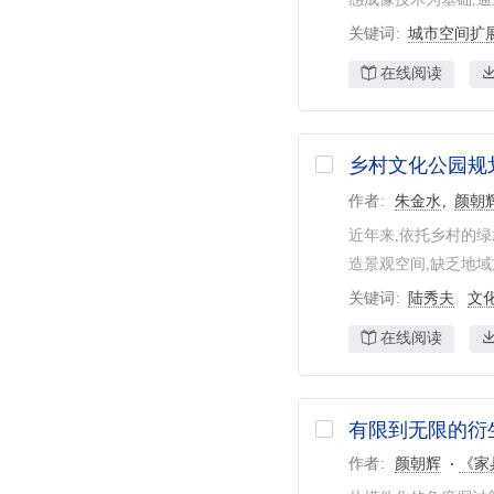
关键词
城市空间扩
在线阅读
乡村文化公园规
作者
朱金水
颜朝
近年来,依托乡村的
造景观空间,缺乏地域
关键词
陆秀夫
文
在线阅读
有限到无限的衍
作者
颜朝辉
《家