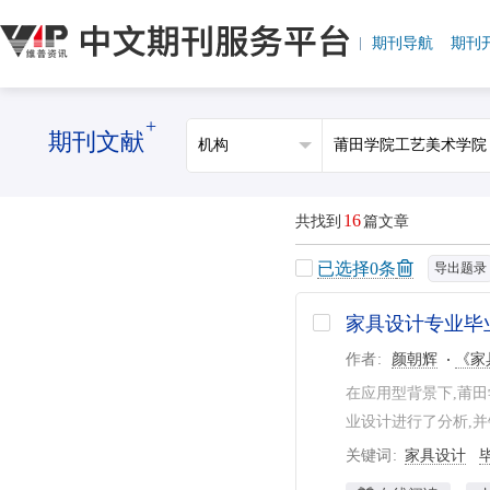
期刊导航
期刊
+
期刊文献
16
共找到
篇文章
已选择
0
条
导出题录
家具设计专业毕
作者
颜朝辉
《家
在应用型背景下,莆
业设计进行了分析,并
关键词
家具设计