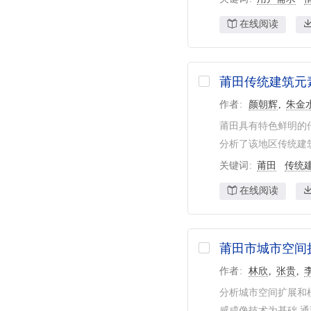
在线阅读
莆田传统建筑元
作者
颜朝辉
朱金
莆田具有特色鲜明的
分析了该地区传统建筑
关键词
莆田
传统
在线阅读
莆田市城市空间
作者
林欣
张贵
分析城市空间扩展和
感成像技术为基础,通