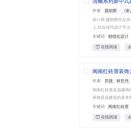
清幽系列新中式
作者
颜朝辉
《家
设计师:颜朝辉作品
上,结合现代设计手法
关键词
精细化设计
在线阅读
闽南红砖厝装饰
作者
郑捷
林世伟
闽南红砖厝是福建闽
座都是该建筑的基本制
关键词
闽南红砖厝
在线阅读