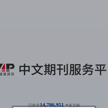
14,786,951 +
已收录
条文献