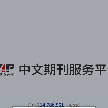
14,786,951 +
已收录
条文献