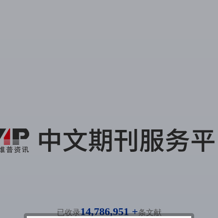
14,786,951 +
已收录
条文献