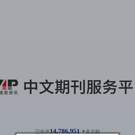
14,786,951 +
已收录
条文献