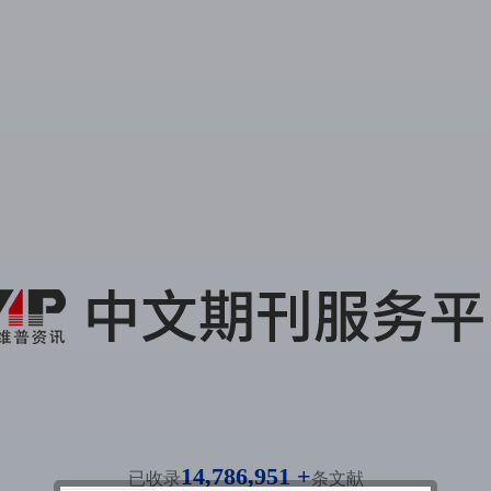
14,786,951 +
已收录
条文献