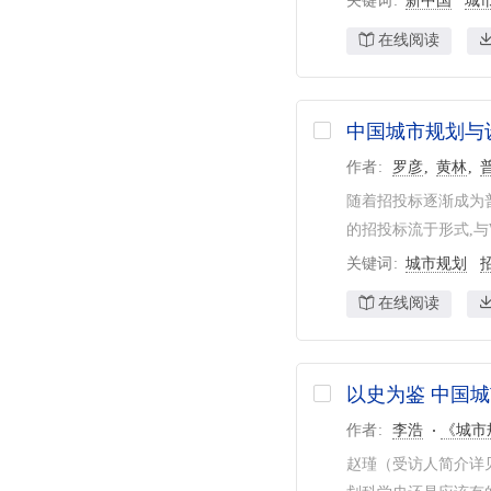
关键词
新中国
城
在线阅读
中国城市规划与
作者
罗彦
黄林
随着招投标逐渐成为
的招投标流于形式,与
关键词
城市规划
在线阅读
以史为鉴 中国
作者
李浩
《城市
赵瑾（受访人简介详见