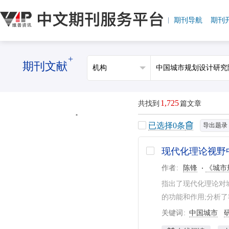
期刊导航
期刊
+
期刊文献
1,725
共找到
篇文章
已选择
0
条
导出题录
现代化理论视野
作者
陈锋
《城市
指出了现代化理论对
的功能和作用;分析了
关键词
中国城市