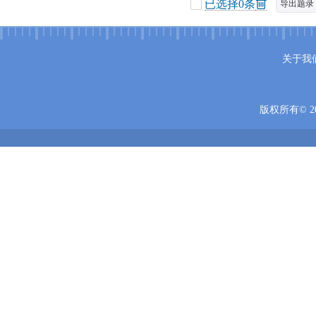
已选择
0
条
导出题录
关于我
版权所有© 20