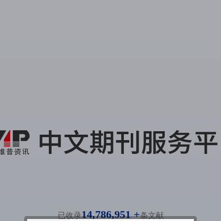
14,786,951 +
已收录
条文献