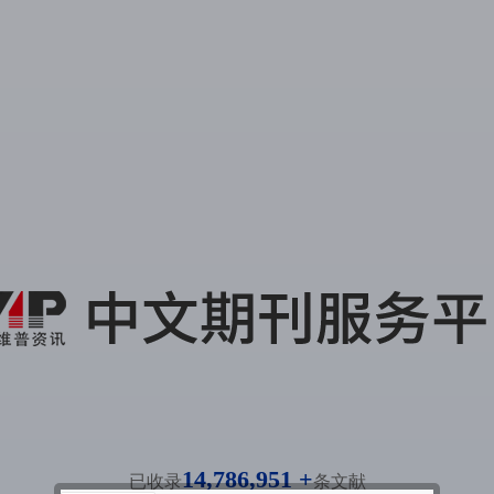
14,786,951 +
已收录
条文献