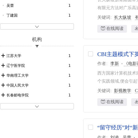
育儿
1
北京农学院学报
1
吴蕾
1
有限元方法对广乐高速
船舶力学
1
丁建国
1
关键词
长大纵坡
李苏红
1

在线阅读
黎仕娟
1
机构
张媛
1
CBI主题模式
胡为民
1
江苏大学
1
作者
李新
《电影
蒋薇
1
辽宁医学院
1
西方国家计算机技术应
蔡秋月
1
华南理工大学
1
个实践领域,便会引
陈智毅
1
中国人民大学
1
关键词
影视教学
C
胡世弟
1
长春邮电学院
1
在线阅读
李新
1
川北医学院
1

李军
1
南方医科大学第三附属医院
1
“留守经历”对“
作者
刘凌
吴蕾