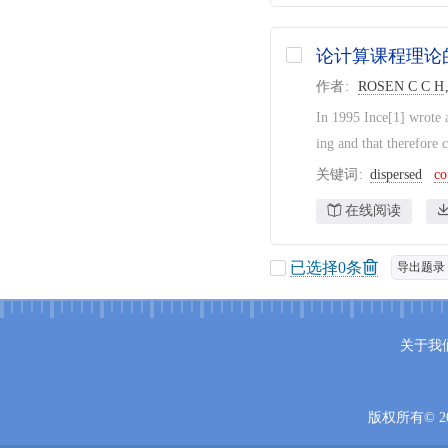
论计算课程理论的
作者
ROSEN C C H
In 1995 Ince[1] wrote a
ing and that therefore c
关键词
dispersed
co
在线阅读
已选择
0
条
导出题录
关于我
版权所有© 20