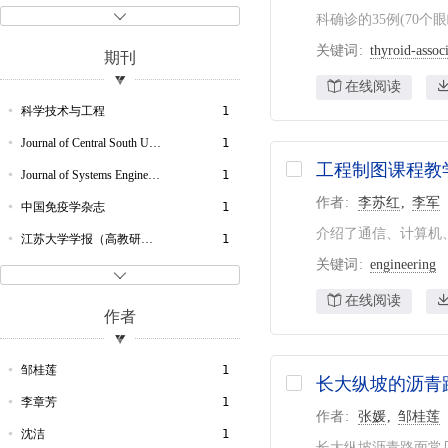
EBSCO学术数据库
2
LO
1

科确诊的35例(70个
工程索引
2
MANOEUVRABILITY
1
关键词
thyroid-assoc
期刊
科学文摘数据库
2
COA
1
在线阅读
中国人文社科核心期刊
2
NG-
1
科学技术与工程
1
SEAS
1
Journal of Central South University of Technology
1
工程制图课程教
DISCIPLINE
1
Journal of Systems Engineering and Electronics
1
作者
李苏红
李军
DISCUSSION
1
中国免疫学杂志
1
介绍了通信、计算机
PASSAGE
1
江苏大学学报（高教研究版）
1
关键词
engineering
ANTAGONISM
1
学习与探索
1

EXOPHTHALMOS
1
在线阅读
南方医科大学学报
1
作者
GAMES
1
Defence Technology（防务技术）
1
INTAKE
1
中山大学学报（自然科学版）
1
邹桂莲
1
长大纵坡的沥青
应力
1
电影评介
1
李章芳
1
作者
张媛
邹桂莲
影视教学
1
浙江工业大学学报
1
沈洁
1
长大纵坡沥青路面常