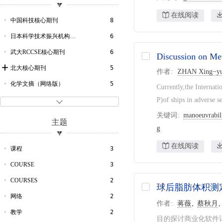
社会学
1
在线阅读
自然科学总论
1
中国科技核心期刊
8
兵器科学与技术
1
日本科学技术振兴机构数据库
6
武大RCCSE核心期刊
6
Discussion on Me
北大核心期刊
5
作者
ZHAN Xing−y
化学文摘（网络版）
5
Currently,the Interna
哥白尼索引
5
P)of ships in adverse s

关键词
manoeuvrabil
剑桥科学文摘
4
主题
g
CSA-ProQuest数据库
4
在线阅读
CSCD
4
课程
3
Scopus数据库
4
COURSE
3
Web of Science数据库
3
COURSES
2
球后脂肪体积测
文摘杂志
2
网络
2
作者
蒋薇
蔡秋月
农业与生物科学研究中心文摘
2
教学
2
目的探讨商业化软件计