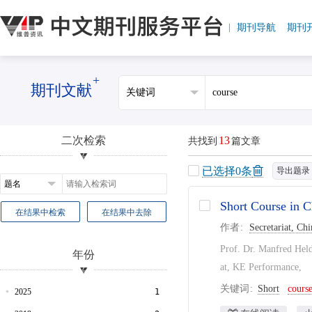
期刊导航
期刊
+
期刊文献
二次检索
13
共找到
篇文章
已选择
0
条
导出题录
Short Course in C
在结果中检索
在结果中去除
作者
Secretariat, Ch
Prof. Dr. Manfred Held
年份
at, KE Performance,
关键词
Short
cours
2025
1