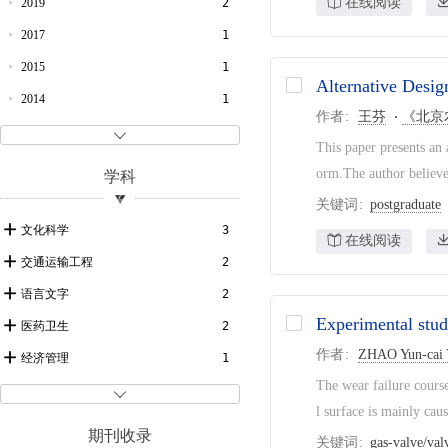
在线阅读
2019
2
2017
1
2015
1
Alternative Desig
2014
1
作者
王芬
《北京
2010
1

This paper presents an 
2008
1
orm.The author believes
学科
2007
1
关键词
postgraduate
2005
3
文化科学
3
在线阅读
2000
1
交通运输工程
2
语言文字
2
Experimental stud
医药卫生
2
作者
ZHAO Yun-cai 
经济管理
1
The wear failure course
自动化与计算机技术
1

l surface is mainly caus
一般工业技术
1
期刊收录
关键词
gas-valve/val