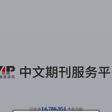
14,786,951 +
已收录
条文献