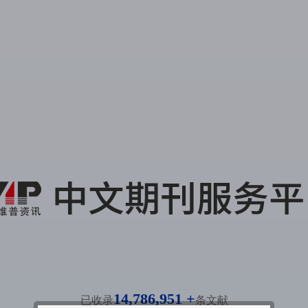
14,786,951 +
已收录
条文献