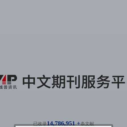
14,786,951 +
已收录
条文献