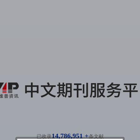
14,786,951 +
已收录
条文献