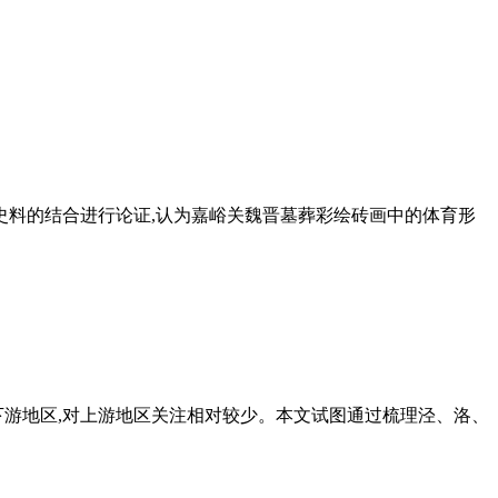
史料的结合进行论证,认为嘉峪关魏晋墓葬彩绘砖画中的体育形
下游地区,对上游地区关注相对较少。本文试图通过梳理泾、洛、