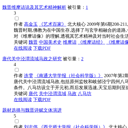
魏晋维摩诘说及其艺术精神解析
被引量：
1
3
作者
高金玉
《艺术百家》
北大核心
2009年第6期208-211
魏晋时期,佛教为在中国生存,选择了与玄学相融合的道
对《维摩诘像》的理解,透视其艺术精神及对当时社会生活的
关键词
魏晋
中国美术史
维摩诘
《维摩诘经》
《维摩诘
在线阅读
下载PDF
唐代关中泾渭流域马政之研究
被引量：
2
4
作者
连雯
《南通大学学报（社会科学版）》
2007年第2期
唐代关中泾渭流域马政,包括原州监牧和岐邠泾宁四州八
条件。八马坊设立于开元初,而后发展迅速,天宝后期到至德间
关键词
唐代
关中泾渭流域
马政
八马坊
在线阅读
下载PDF
题材选择与魏晋诗赋文体演进
5
作者
刘志伟
《西北师大学报（社会科学版）》
北大核心