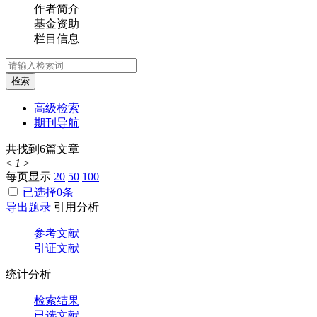
作者简介
基金资助
栏目信息
检索
高级检索
期刊导航
共找到
6
篇文章
<
1
>
每页显示
20
50
100
已选择
0
条
导出题录
引用分析
参考文献
引证文献
统计分析
检索结果
已选文献