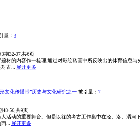
引量：
3
第3期32-37,共6页
育题材的内容作一梳理,通过对彩绘砖画中所反映出的体育信息与
古...
展开更多
形文化传播带”历史与文化研究之一
被引量：
7
期48-56,共9页
秦人活动的重要舞台。但是以往的考古工作集中在泾、洛、渭河
...
展开更多