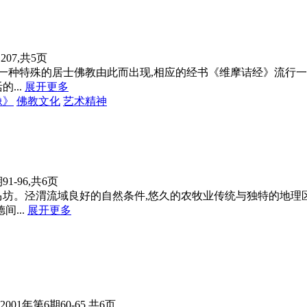
,207,共5页
路,一种特殊的居士佛教由此而出现,相应的经书《维摩诘经》流
...
展开更多
像》
佛教文化
艺术精神
91-96,共6页
马坊。泾渭流域良好的自然条件,悠久的农牧业传统与独特的地理
...
展开更多
2001年第6期60-65,共6页