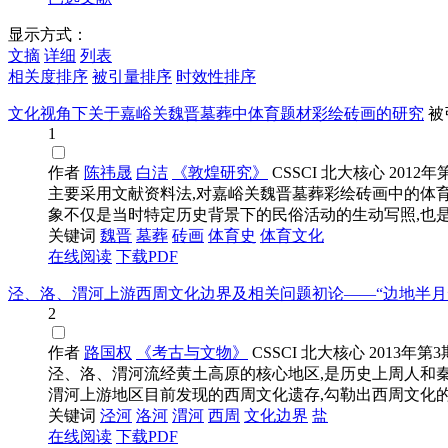
显示方式：
文摘
详细
列表
相关度排序
被引量排序
时效性排序
文化视角下关于嘉峪关魏晋墓葬中体育题材彩绘砖画的研究
被
1
作者
陈祎晟
白洁
《敦煌研究》
CSSCI
北大核心
2012年
主要采用文献资料法,对嘉峪关魏晋墓葬彩绘砖画中的体
象不仅是当时特定历史背景下的民俗活动的生动写照,也是对
关键词
魏晋
墓葬
砖画
体育史
体育文化
在线阅读
下载PDF
泾、洛、渭河上游西周文化边界及相关问题初论——“边地半月
2
作者
路国权
《考古与文物》
CSSCI
北大核心
2013年第3
泾、洛、渭河流经黄土高原的核心地区,是历史上周人和
渭河上游地区目前发现的西周文化遗存,勾勒出西周文化的西
关键词
泾河
洛河
渭河
西周
文化边界
盐
在线阅读
下载PDF