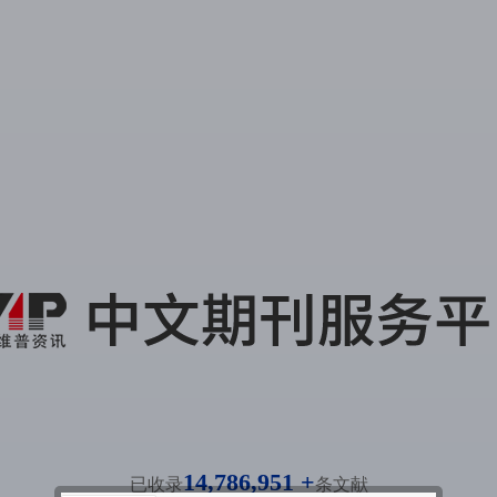
14,786,951 +
已收录
条文献