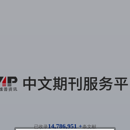
14,786,951 +
已收录
条文献