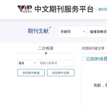
期刊
+
期刊文献
二次检索
0
共找到
篇文章
已选择
0
条
在结果中检索
在结果中去除
抱歉，