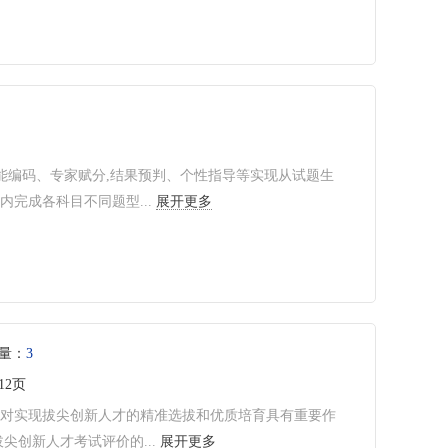
能编码、专家赋分,结果预判、个性指导等实现从试题生
完成各科目不同题型...
展开更多
量：
3
共12页
制对实现拔尖创新人才的精准选拔和优质培育具有重要作
创新人才考试评价的...
展开更多