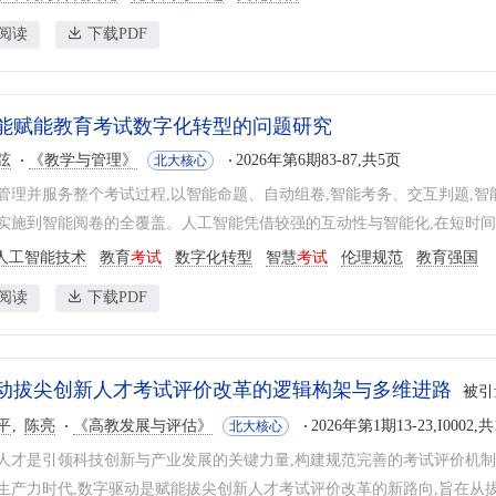
阅读
下载PDF
能赋能教育考试数字化转型的问题研究
弦
《教学与管理》
2026年第6期83-87,共5页
北大核心
管理并服务整个考试过程,以智能命题、自动组卷,智能考务、交互判题,智
实施到智能阅卷的全覆盖。人工智能凭借较强的互动性与智能化,在短时间内
人工智能技术
教育
考试
数字化转型
智慧
考试
伦理规范
教育强国
阅读
下载PDF
动拔尖创新人才考试评价改革的逻辑构架与多维进路
被引
平
陈亮
《高教发展与评估》
2026年第1期13-23,I0002,
北大核心
人才是引领科技创新与产业发展的关键力量,构建规范完善的考试评价机
生产力时代,数字驱动是赋能拔尖创新人才考试评价改革的新路向,旨在从拔尖