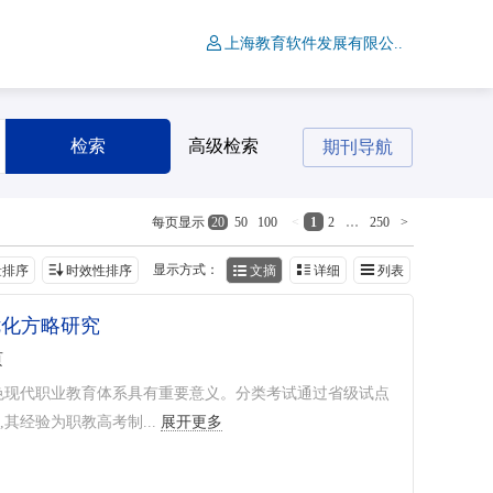
上海教育软件发展有限公..
检索
高级检索
期刊导航
<
1
2
…
250
>
每页显示
20
50
100
显示方式：
量排序
时效性排序
文摘
详细
列表
优化方略研究
页
色现代职业教育体系具有重要意义。分类考试通过省级试点
经验为职教高考制...
展开更多