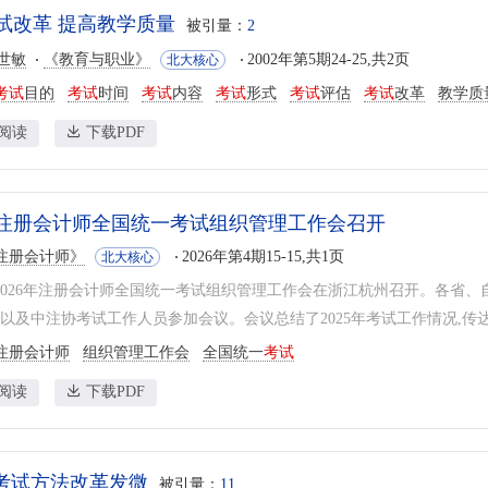
试改革 提高教学质量
被引量：
2
世敏
《教育与职业》
2002年第5期24-25,共2页
北大核心
考试
目的
考试
时间
考试
内容
考试
形式
考试
评估
考试
改革
教学质
阅读
下载PDF
6年注册会计师全国统一考试组织管理工作会召开
注册会计师》
2026年第4期15-15,共1页
北大核心
日,2026年注册会计师全国统一考试组织管理工作会在浙江杭州召开。各
,以及中注协考试工作人员参加会议。会议总结了2025年考试工作情况,传达了2
注册会计师
组织管理工作会
全国统一
考试
阅读
下载PDF
”考试方法改革发微
被引量：
11