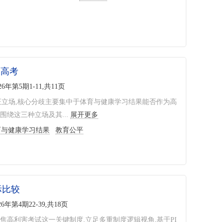
育高考
26年第5期1-11,共11页
证立场,核心分歧主要集中于体育与健康学习结果能否作为高
绕这三种立场及其...
展开更多
育与健康学习结果
教育公平
际比较
26年第4期22-39,共18页
高利害考试这一关键制度,立足多重制度逻辑视角,基于PI