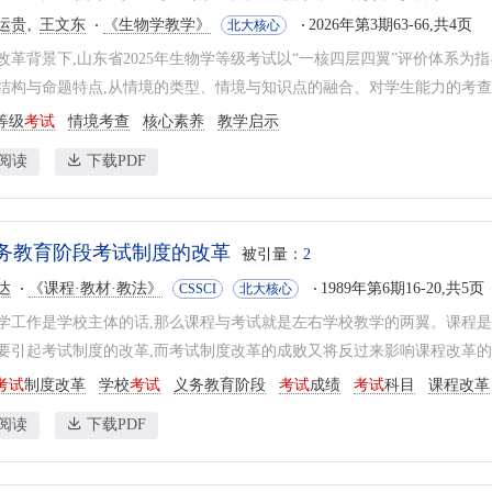
运贵
王文东
《生物学教学》
2026年第3期63-66,共4页
北大核心
改革背景下,山东省2025年生物学等级考试以“一核四层四翼”评价体系
结构与命题特点,从情境的类型、情境与知识点的融合、对学生能力的考查等方
等级
考试
情境考查
核心素养
教学启示
阅读
下载PDF
务教育阶段考试制度的改革
被引量：
2
达
《课程·教材·教法》
1989年第6期16-20,共5页
CSSCI
北大核心
学工作是学校主体的话,那么课程与考试就是左右学校教学的两翼。课程是
要引起考试制度的改革,而考试制度改革的成败又将反过来影响课程改革的进
考试
制度改革
学校
考试
义务教育阶段
考试
成绩
考试
科目
课程改革
阅读
下载PDF