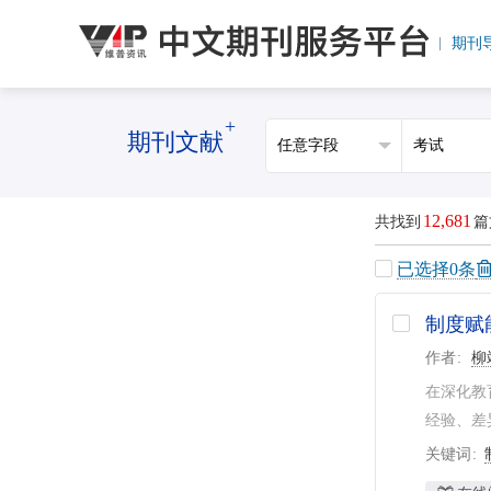
期刊
+
期刊文献
12,681
共找到
篇
已选择
0
条
制度赋
作者
柳
在深化教
经验、差
关键词