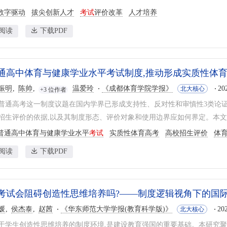
数字驱动
拔尖创新人才
考试
评价改革
人才培养
阅读
下载PDF
通高中体育与健康学业水平考试制度,推动形成实质性体
振明
陈帅
温爱玲
《成都体育学院学报》
20
北大核心
+3 位作者
普通高考这一制度议题在国内学界已形成支持性、反对性和审慎性3类论
招生评价的依据,以及其制度形态、评价对象和使用边界应如何界定。本文围
普通高中体育与健康学业水平
考试
实质性体育高考
高校招生评价
体
阅读
下载PDF
考试会阻碍创造性思维培养吗?——制度逻辑视角下的国
媛
侯杰泰
赵茜
《华东师范大学学报(教育科学版)》
20
北大核心
于学生创造性思维培养的制度环境,是建设教育强国的重要基础。本研究聚焦