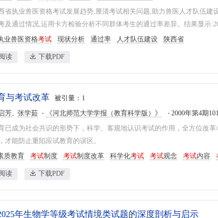
西省执业兽医资格考试发展趋势,厘清考试相关问题,助力兽医人才队伍建设,以
考及通过情况,运用卡方检验分析不同群体考生的通过率差异。结果显示:2010—
执业兽医资格
考试
现状分析
通过率
人才队伍建设
陕西省
阅读
下载PDF
育与考试改革
被引量：
1
启芳
张学茹
《河北师范大学学报（教育科学版）》
2000年第4期101
育已成为社会共识的形势下，科学、客观地认识考试的作用，全方位改革
，才能防止重陷应试教育的误区。
素质教育
考试
制度
考试
制度改革
科学化
考试
考试
观念
考试
内容
阅读
下载PDF
2025年生物学等级考试情境类试题的深度剖析与启示