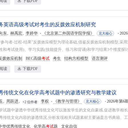
阅读
下载PDF
务英语高级考试对考生的反拨效应机制研究
向东
林禹宏
李婷华
《北京第二外国语学院学报》
202
北大核心
“参与者-过程-结果”反拨效应模型为理论基础,借鉴反拨效应机制模型,采
性和考试使用)、学习实践(技能提升、练习和背诵)和学习结果3个维度探讨了
反拨效应机制
BEC高级
考试
考生
结构方程模型
语言测评
阅读
下载PDF
秀传统文化在化学高考试题中的渗透研究与教学建议
玉
周跃进
李权
《教学与管理》
2026年第6期
北大核心
+2 位作者
学试题中渗透中华优秀传统文化可以激发学生的文化自豪感,促进教学相长与文
秀传统文化内容的渗透情况,分析发现相关试题素材主要涵盖古书典籍、工艺
中华优秀传统文化
化学高
考试
题
文化自信