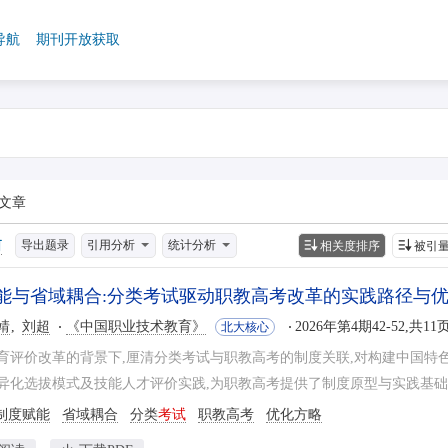
导航
期刊开放获取
文章
导出题录
引用分析
统计分析
相关度排序
被引
能与省域耦合:分类考试驱动职教高考改革的实践路径与
靖
刘超
《中国职业技术教育》
2026年第4期42-52,共11
北大核心
育评价改革的背景下,厘清分类考试与职教高考的制度关联,对构建中国特
异化选拔模式及技能人才评价实践,为职教高考提供了制度原型与实践基础,其
制度赋能
省域耦合
分类
考试
职教高考
优化方略