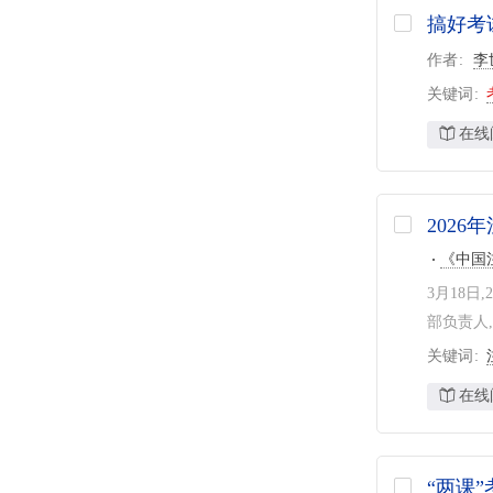
搞好考
作者
李
关键词
在线
202
《中国
3月18
部负责人
关键词
在线
“两课