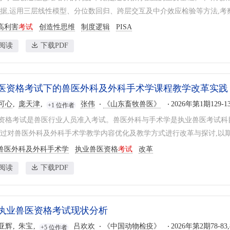
22数据,运用三层线性模型、分位数回归、跨层交互及中介效应检验等方法,考察
高利害
考试
创造性思维
制度逻辑
PISA
阅读
下载PDF
医资格考试下的兽医外科及外科手术学课程教学改革实践
可心
庞天津
张伟
《山东畜牧兽医》
2026年第1期129-1
+1 位作者
资格考试是兽医行业人员准入考试。兽医外科与手术学是执业兽医考试科
通过对兽医外科及外科手术学教学内容优化及教学方式进行改革与探讨,以期提
兽医外科及外科手术学
执业兽医资格
考试
改革
阅读
下载PDF
执业兽医资格考试现状分析
亚辉
朱宝
吕欢欢
《中国动物检疫》
2026年第2期78-83
+5 位作者