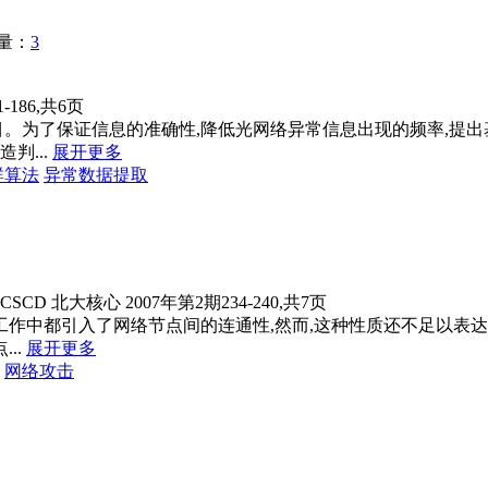
量：
3
-186,共6页
目。为了保证信息的准确性,降低光网络异常信息出现的频率,提
...
展开更多
群算法
异常数据提取
CSCD
北大核心
2007年第2期234-240,共7页
工作中都引入了网络节点间的连通性,然而,这种性质还不足以表
..
展开更多
网络
攻击