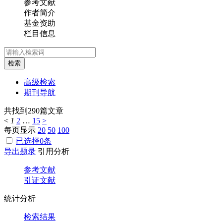
参考文献
作者简介
基金资助
栏目信息
检索
高级检索
期刊导航
共找到
290
篇文章
<
1
2
…
15
>
每页显示
20
50
100
已选择
0
条
导出题录
引用分析
参考文献
引证文献
统计分析
检索结果