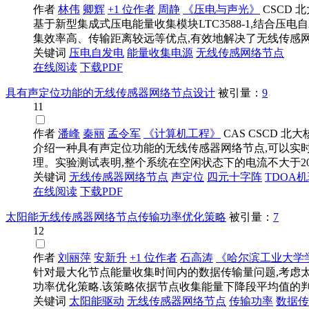
作者
林伟
卿辉
+1 位作者
周静
《压电与声光》
CSCD
北
基于新型集成式压电能量收集模块LTC3588-1,结合
集效率高、传输距离较远等优点,有效地解决了无线传感网络
关键词
压电自发电
能量收集电源
无线传感
网络节点
在线阅读
下载PDF
具有声定位功能的无线传感器网络节点设计
被引量：
9
11
作者
潘峰
秦丽
孟令军
《计算机工程》
CAS
CSCD
北大
介绍一种具有声定位功能的无线传感器网络节点,可以实
理。实验测试表明,整个系统在空闲状态下的电流不大于20μA,
关键词
无线传感器
网络节点
声定位
四元十字阵
TDOA
在线阅读
下载PDF
太阳能无线传感器网络节点传输功率优化策略
被引量：
7
12
作者
刘丽萍
安新升
+1 位作者
石高涛
《哈尔滨工业大学
针对最大化节点能量收集时间内的数据传输量问题,考虑太
功率优化策略.该策略依据节点收集能量下降段平均值的判断
关键词
太阳能驱动
无线传感器
网络节点
传输功率
数据传