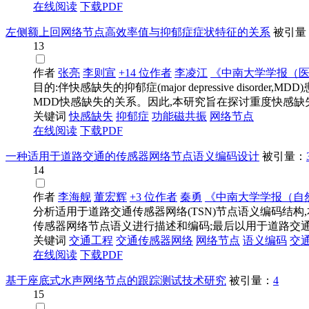
在线阅读
下载PDF
左侧额上回网络节点高效率值与抑郁症症状特征的关系
被引量
13
作者
张亮
李则宣
+14 位作者
李凌江
《中南大学学报（
目的:伴快感缺失的抑郁症(major depressive d
MDD快感缺失的关系。因此,本研究旨在探讨重度快感缺失抑
关键词
快感缺失
抑郁症
功能磁共振
网络节点
在线阅读
下载PDF
一种适用于道路交通的传感器网络节点语义编码设计
被引量：
14
作者
李海舰
董宏辉
+3 位作者
秦勇
《中南大学学报（自
分析适用于道路交通传感器网络(TSN)节点语义编码结
传感器网络节点语义进行描述和编码;最后以用于道路交通流
关键词
交通工程
交通传感器
网络
网络节点
语义编码
交
在线阅读
下载PDF
基于座底式水声网络节点的跟踪测试技术研究
被引量：
4
15