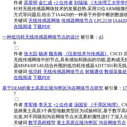
作者
高英明
金仁成
+2 位作者
刘瑞瑞
《大连理工大学学
针对无线传感器网络技术的发展趋势,采用32位ARM核微控
方式等问题后,给出了IA4420的一种基于外部中断的数据收/
关键词
无线传感器
网络
传感器
网络节点
LPC2138
IA4420
在线阅读
下载PDF
一种低功耗无线传感器网络节点的设计
被引量：
43
6
作者
张大踪
杨涛
魏东梅
《仪表技术与传感器》
CSCD
无线传感网络中的节点,具有感知和路由的功能,是构成无
器MSP430F149,结合外围的低功耗传感器ADT7301和无线
关键词
低功耗
无线传感器
网络节点
射频通信
数据采集处
在线阅读
下载PDF
基于DEM的黄土高原丘陵沟壑区沟谷网络节点研究
被引量：
17
7
作者
李军锋
李天文
+2 位作者
汤国安
《干旱区地理》
C
选择黄土高原3个典型地貌类型区为试验样区,基于数字高
出发,对不同级别沟谷网络节点水流累积属性进行了深入分析,
关键词
数字高程模型
黄土高原丘陵沟壑区
沟谷
网络节点