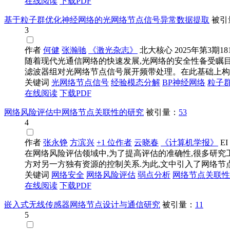
在线阅读
下载PDF
基于粒子群优化神经网络的光网络节点信号异常数据提取
被引
3
作者
何健
张瀚驰
《激光杂志》
北大核心
2025年第3期181
随着现代光通信网络的快速发展,光网络的安全性备受瞩
滤波器组对光网络节点信号展开频带处理。在此基础上构造判
关键词
光
网络节点
信号
经验模态分解
BP神经
网络
粒子
在线阅读
下载PDF
网络风险评估中网络节点关联性的研究
被引量：
53
4
作者
张永铮
方滨兴
+1 位作者
云晓春
《计算机学报》
EI
在网络风险评估领域中,为了提高评估的准确性,很多研究
方对另一方独有资源的控制关系.为此,文中引入了网络节点.
关键词
网络
安全
网络
风险评估
弱点分析
网络节点
关联性
在线阅读
下载PDF
嵌入式无线传感器网络节点设计与通信研究
被引量：
11
5