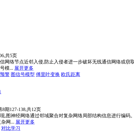
06,共5页
信网络节点近邻入侵,防止入侵者进一步破坏无线通信网络或窃
...
展开更多
预警
图信号模型
傅里叶变换
欧氏距离
1
第8期127-138,共12页
现,图神经网络通过邻域聚合对复杂网络局部结构信息进行编码。
网...
展开更多
对比学习