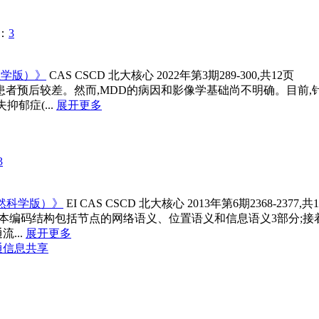
：
3
医学版）》
CAS
CSCD
北大核心
2022年第3期289-300,共12页
isorder,MDD)患者预后较差。然而,MDD的病因和影像学基础尚不
郁症(...
展开更多
3
然科学版）》
EI
CAS
CSCD
北大核心
2013年第6期2368-2377,共
构,本编码结构包括节点的网络语义、位置语义和信息语义3部分;
...
展开更多
通信息共享