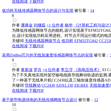
在线阅读
下载PDF
低功耗无线传感器网络节点的设计与实现
被引量：
14
8
作者
潘琢金
刘继磊
+1 位作者
杨华
《计算机工程与设计
为降低传感器网络节点的能耗,设计实现基于EFM32TG84
台,设计实现低功耗应用进程。对节点不同运行模式的电流进
关键词
无线传感器
网络节点
低功耗
EFM32TG842
CC252
在线阅读
下载PDF
采用ZigBee芯片的无线加速度传感器网络节点的实现
被引量：
9
作者
黄新波
罗兵
+4 位作者
李立浧
《高电压技术》
EI
C
为了不失真地实现对架空输电线路导线舞动轨迹的监测,
了一种基于无线单片机CC2430以及三轴加速度传感器ADXL3
关键词
导线舞动
CC2430
ADXL330
ZIGBEE
无线加速度
在线阅读
下载PDF
基于新型电源供电的无线传感网络节点设计
被引量：
12
10