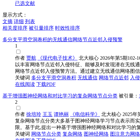
已选文献
显示方式：
文摘
详细
列表
相关度排序
被引量排序
时效性排序
多分支平滑空洞卷积的无线通信网络节点近邻入侵预警
1
作者
贾航
《现代电子技术》
北大核心
2026年第5期102-1
以丰富网络节点近邻入侵特征、能够及时发现潜在无线通
网络节点近邻入侵预警方法。通过建立无线通信网络图信号模
关键词
多分支平滑空洞卷积
无线通信
网络节点
近邻
入侵
在线阅读
下载PDF
基于增强图神经网络和对比学习的复杂网络节点分类
被引量：
2
作者
徐培玲
王玉
谭艳丽
《电信科学》
北大核心
2025年
复杂网络节点分类大多基于图神经网络学习节点表示而实
限。基于此,提出一种基于增强图神经网络和对比学习的复杂
关键词
网络节点
分类
复杂
网络
图神经
网络
图注意力
网络