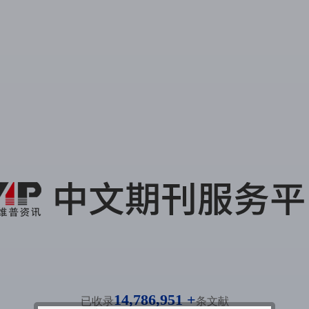
14,786,951 +
已收录
条文献