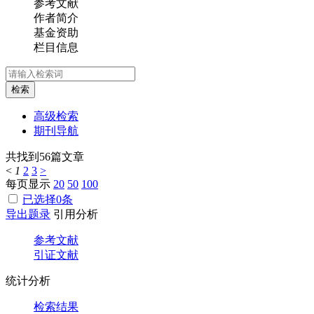
参考文献
作者简介
基金资助
栏目信息
检索
高级检索
期刊导航
共找到
56
篇文章
<
1
2
3
>
每页显示
20
50
100
已选择
0
条
导出题录
引用分析
参考文献
引证文献
统计分析
检索结果