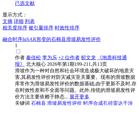
已选文献
显示方式：
文摘
详细
列表
相关度排序
被引量排序
时效性排序
融合时序InSAR形变的石棉县滑坡易发性评价
1
作者
秦佳松
李为乐
+2 位作者
郁文龙
《地质科技通
报》
北大核心
2026年第1期199-211,共13页
滑坡作为一种对自然和社会环境造成极大破坏的地质灾
害,其易发性评价对防灾减灾至关重要。现有的滑坡数据
库常作为滑坡易发性评价的数据基础,由于更新不及时,存
在时效性差和不全面等问题。此外,传统的滑坡易发性评
价方法主要依赖于静态...
展开更多
关键词
石棉县
滑坡易发性评价
时序合成孔径雷达干涉
测量(InSAR)
动态评价因子
最大熵模型
在线阅读
下载PDF
石棉县科技护航柑橘产业助推乡村振兴
2