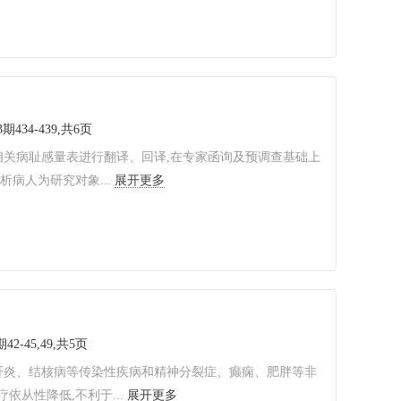
3期434-439,共6页
透析相关病耻感量表进行翻译、回译,在专家函询及预调查基础上
病人为研究对象...
展开更多
42-45,49,共5页
肝炎、结核病等传染性疾病和精神分裂症、癫痫、肥胖等非
从性降低,不利于...
展开更多