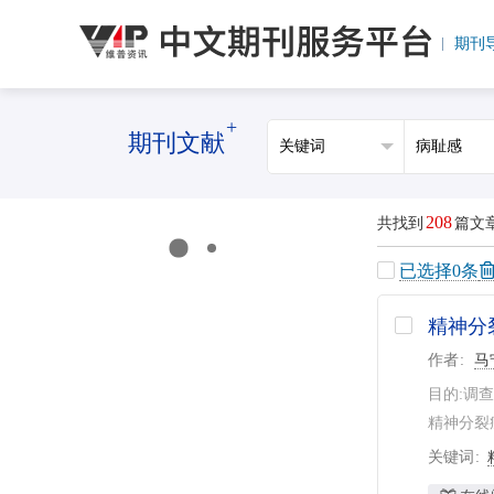
期刊
+
期刊文献
208
共找到
篇文
已选择
0
条
精神分
作者
马
目的:调
精神分裂
关键词