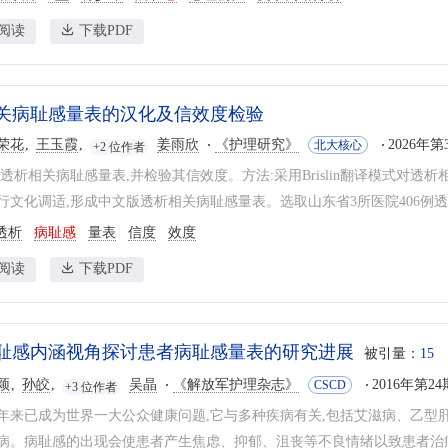
阅读
下载PDF
关病耻感量表的汉化及信效度检验
荣花
王玉霞
姜雨欣
《护理研究》
2026年第
北大核心
+2 位作者
化透析相关病耻感量表,并检验其信效度。方法:采用Brislin翻译模式对
行文化调适,形成中文版透析相关病耻感量表。选取山东省3所医院406例透析
透析
病耻感
量表
信度
效度
阅读
下载PDF
耻感内涵视角探讨患者病耻感量表的研究进展
被引量：
15
颖
孙皎
吴晶
《解放军护理杂志》
2016年第24期
CSCD
+3 位作者
年来已成为世界一大公众健康问题,它与多种疾病有关,包括艾滋病、乙型
病。病耻感的出现会使患者产生焦虑、抑郁、沮丧等不良情绪以致患者治疗依