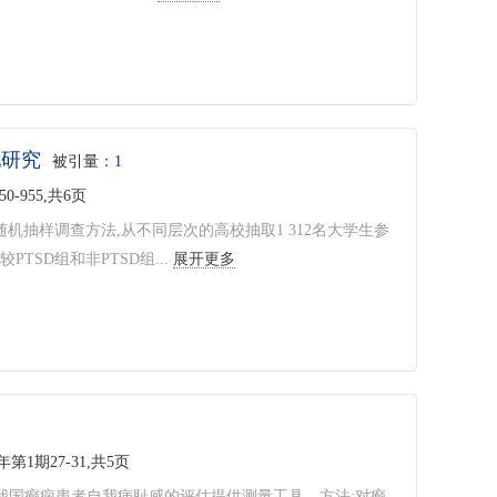
配研究
被引量：
1
50-955,共6页
随机抽样调查方法,从不同层次的高校抽取1 312名大学生参
SD组和非PTSD组...
展开更多
5年第1期27-31,共5页
为我国癫痫患者自我病耻感的评估提供测量工具。方法:对癫