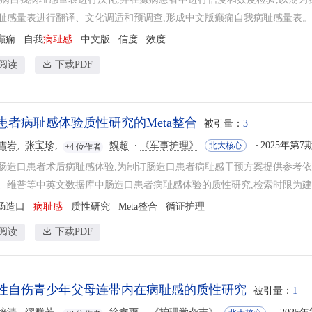
耻感量表进行翻译、文化调适和预调查,形成中文版癫痫自我病耻感量表。选取20
癫痫
自我
病耻感
中文版
信度
效度
阅读
下载PDF
患者病耻感体验质性研究的Meta整合
被引量：
3
雪岩
张宝珍
魏超
《军事护理》
2025年第7期
北大核心
+4 位作者
造口患者术后病耻感体验,为制订肠造口患者病耻感干预方案提供参考依据。方法检索P
、维普等中英文数据库中肠造口患者病耻感体验的质性研究,检索时限为建库至2
肠造口
病耻感
质性研究
Meta整合
循证护理
阅读
下载PDF
性自伤青少年父母连带内在病耻感的质性研究
被引量：
1