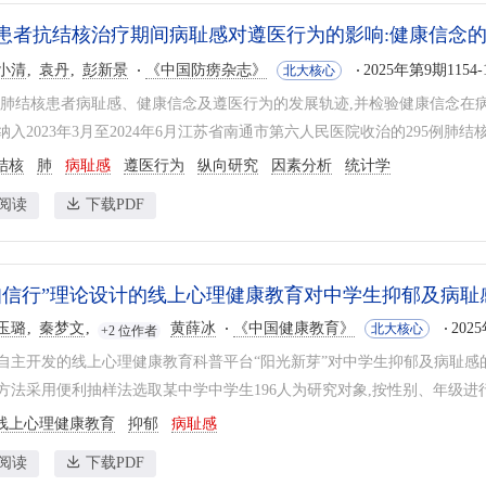
患者抗结核治疗期间病耻感对遵医行为的影响:健康信念
小清
袁丹
彭新景
《中国防痨杂志》
2025年第9期1154-
北大核心
讨肺结核患者病耻感、健康信念及遵医行为的发展轨迹,并检验健康信念在
入2023年3月至2024年6月江苏省南通市第六人民医院收治的295例肺结核
结核
肺
病耻感
遵医行为
纵向研究
因素分析
统计学
阅读
下载PDF
知信行”理论设计的线上心理健康教育对中学生抑郁及病耻
玉璐
秦梦文
黄薛冰
《中国健康教育》
202
北大核心
+2 位作者
自主开发的线上心理健康教育科普平台“阳光新芽”对中学生抑郁及病耻感
方法采用便利抽样法选取某中学中学生196人为研究对象,按性别、年级进行分
线上心理健康教育
抑郁
病耻感
阅读
下载PDF