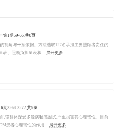
6年第1期59-66,共8页
的视角与干预依据。方法选取127名承担主要照顾者责任的
表、照顾负担量表和...
展开更多
6期2264-2272,共9页
然而,该群体深受多源病耻感困扰,严重损害其心理韧性。目前
M患者心理韧性的作用...
展开更多