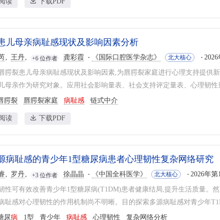
阅读
下载PDF
患儿母亲病耻感现状及影响因素分析
芮
王丹
龚彩霞
《国际口腔医学杂志》
202
北大核心
+6 位作者
唇腭裂患儿母亲病耻感现状及影响因素,为唇腭裂家庭进行心理支持提供新
儿母亲作为研究对象。应用社会影响量表、社会支持评定量表、心理韧性量
唇腭裂
唇腭裂家庭
病耻感
链式中介
阅读
下载PDF
源病耻感的青少年1型糖尿病患者心理韧性复杂网络研究
睿
罗丹
徐晶晶
《中国全科医学》
2026年第1
北大核心
+3 位作者
韧性可有效改善青少年1型糖尿病(T1DM)患者健康结局,提升生活质量。
病耻感对心理韧性的作用机制尚不明晰。目的探索多源病耻感对青少年T1D
糖尿
病
1型
青少年
病耻感
心理韧性
复杂网络分析