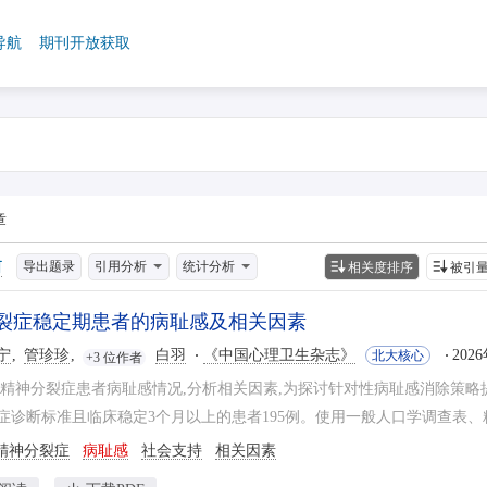
导航
期刊开放获取
章
导出题录
引用分析
统计分析
相关度排序
被引
裂症稳定期患者的病耻感及相关因素
宁
管珍珍
白羽
《中国心理卫生杂志》
202
北大核心
+3 位作者
查精神分裂症患者病耻感情况,分析相关因素,为探讨针对性病耻感消除策略提供参
症诊断标准且临床稳定3个月以上的患者195例。使用一般人口学调查表、精
精神分裂症
病耻感
社会支持
相关因素