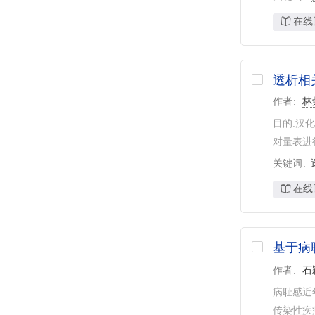
在线
透析相
作者
林
目的:汉
对量表进
关键词
在线
基于病
作者
石
病耻感近
传染性疾