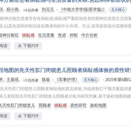
神分裂症患者病耻感与生活质量的关联:焦虑和抑郁症状
玥
宛小燕
刘元元
《中南大学学报(医学版)》
北大核心
+4 位作者
区精神分裂症患者常存在病耻感,病耻感严重影响患者的精神症状及生活质
联,以及焦虑和抑郁症状在两者间的中介作用。方法:采用多阶段分层整群随机
精神分裂症
病耻感
生活质量
焦虑
抑郁
中介分析
阅读
下载PDF
程地图的先天性肛门闭锁患儿照顾者病耻感体验的质性研
琴
王慕瑶
陈瑜
《军事护理》
2025年第6期52
北大核心
+3 位作者
解先天性肛门闭锁患儿照顾者病耻感的真实体验,为临床制订干预方案提供
等儿童医院先天性肛门闭锁患儿照顾者20名为研究对象,基于旅程地图构建访
先天性肛门闭锁患儿
照顾者
病耻感
质性研究
旅程地图
阅读
下载PDF