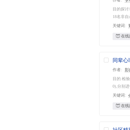
作者
李
目的探讨
18名非自
关键词
在线
同辈心
作者
彭
目的:检验
0),分别
关键词
在线