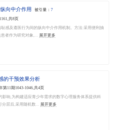
的纵向中介作用
被引量：
7
1161,共8页
病耻感及遵医行为间的纵向中介作用机制。方法:采用便利抽
患者作为研究对象,...
展开更多
感的干预效果分析
5年第11期1043-1046,共4页
的影响,为构建适应青少年需求的数字心理服务体系提供科
层后,采用随机数...
展开更多