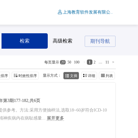
上海教育软件发展有限公..
检索
高级检索
期刊导航
<
1
2
…
11
>
每页显示
20
50
100
显示方式：
量排序
时效性排序
文摘
详细
列表
6年第3期177-182,共6页
考。方法:采用方便抽样法,选取18~60岁符合ICD-10
神疾病内在病耻感量...
展开更多