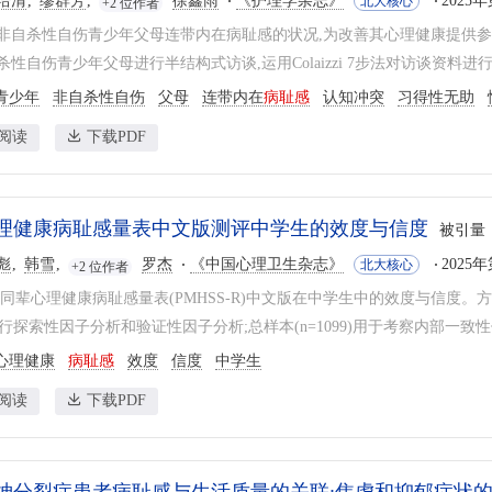
培清
缪群芳
徐鑫雨
《护理学杂志》
2025年
北大核心
+2 位作者
非自杀性自伤青少年父母连带内在病耻感的状况,为改善其心理健康提供参考。
杀性自伤青少年父母进行半结构式访谈,运用Colaizzi 7步法对访谈资料进行
青少年
非自杀性自伤
父母
连带内在
病耻感
认知冲突
习得性无助
阅读
下载PDF
理健康病耻感量表中文版测评中学生的效度与信度
被引量
彪
韩雪
罗杰
《中国心理卫生杂志》
2025年
北大核心
+2 位作者
同辈心理健康病耻感量表(PMHSS-R)中文版在中学生中的效度与信度。方法:选取
进行探索性因子分析和验证性因子分析;总样本(n=1099)用于考察内部一致性信
心理健康
病耻感
效度
信度
中学生
阅读
下载PDF