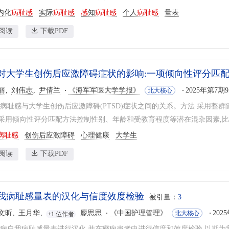
内化
病耻感
实际
病耻感
感
知
病耻感
个人
病耻感
量表
阅读
下载PDF
对大学生创伤后应激障碍症状的影响:一项倾向性评分匹
丽
刘伟志
尹倩兰
《海军军医大学学报》
2025年第7期9
北大核心
估病耻感与大学生创伤后应激障碍(PTSD)症状之间的关系。方法 采用整群
采用倾向性评分匹配方法控制性别、年龄和受教育程度等潜在混杂因素,比较PT
病耻感
创伤后应激障碍
心理健康
大学生
阅读
下载PDF
我病耻感量表的汉化与信度效度检验
被引量：
3
文昕
王月华
廖思思
《中国护理管理》
202
北大核心
+1 位作者
癫痫自我病耻感量表进行汉化,并在癫痫患者中进行信度和效度检验,以期