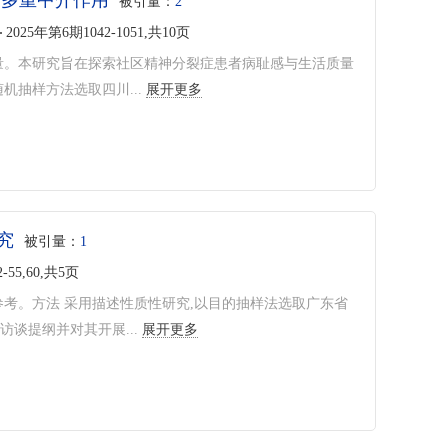
的多重中介作用
被引量：
2
2025年第6期1042-1051,共10页
量。本研究旨在探索社区精神分裂症患者病耻感与生活质量
抽样方法选取四川...
展开更多
究
被引量：
1
-55,60,共5页
参考。方法 采用描述性质性研究,以目的抽样法选取广东省
谈提纲并对其开展...
展开更多