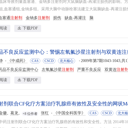
临床等效剂量血塞通、金纳多注射剂对大鼠脑缺血-再灌注损伤的影响。方法
组,血塞通组,金纳多组。采用大脑中动脉栓塞法建立大鼠脑缺血-再灌注损伤模型
血塞通
注射剂
金纳多
注射剂
损伤
缺血-再灌注
脑
阅读
下载PDF
品不良反应监测中心：警惕左氧氟沙星注射剂与双黄连注
静
《中成药》
2009年第7期1043-1043,共
CAS
CSCD
北大核心
药品不良反应监测中心
左氧氟沙星
注射剂
严重不良反应
双黄连
注射
阅读
下载PDF
射剂联合CF化疗方案治疗乳腺癌有效性及安全性的网状Me
金徽
葛龙
张红
《中国全科医学》
CAS
CSCD
北大核
+8 位作者
中药注射剂联合CF化疗方案治疗乳腺癌的有效性和安全性。方法 2014年1