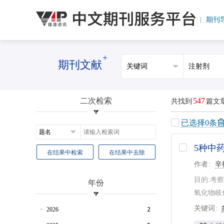
期刊
+
期刊文献
二次检索
547
共找到
篇文
已选择
0
条
5种中
在结果中检索
在结果中去除
作者
辛
目的:考
年份
氧化物岐
关键词
2026
2