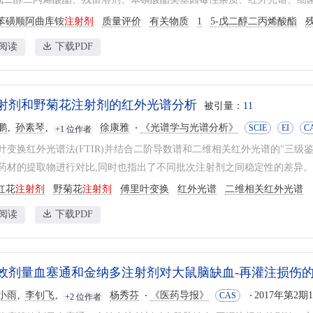
苯磺顺阿曲库铵
注射剂
质量评价
有关物质
1
5-戊二醇二丙烯酸酯
阅读
下载PDF
射剂和野菊花注射剂的红外光谱分析
被引量：
11
鹏
孙素琴
徐康雅
《光谱学与光谱分析》
SCIE
EI
C
+1 位作者
叶变换红外光谱法(FTIR)并结合二阶导数谱和二维相关红外光谱的"三级
药材的提取物进行对比,同时也指出了不同批次注射剂之间稳定性的差异。而
红花
注射剂
野菊花
注射剂
傅里叶变换
红外光谱
二维相关红外光谱
阅读
下载PDF
效剂量血塞通和金纳多注射剂对大鼠脑缺血-再灌注损伤
小雨
李钊飞
杨秀芬
《医药导报》
2017年第2期1
CAS
+2 位作者