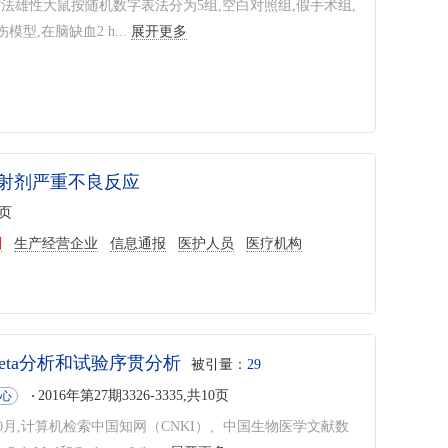
雄性大鼠按随机数字表法分为5组,空白对照组,假手术组,
,在脑缺血2 h...
展开更多
射剂严重不良反应
1页
剂
生产经营企业
信息通报
医护人员
医疗机构
ta分析和试验序贯分析
被引量：
29
2016年第27期3326-3335,共10页
心
0月,计算机检索中国知网（CNKI）、中国生物医学文献数