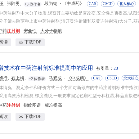
瑾
张陆勇
段为钢
《中成药》
CAS
CSCD
北大核心
+3 位作者
中药注射剂中大分子物质,观察其主要功效是否改变,安全性是否提高,试
分子筛去除两种上市中药注射剂(清开灵注射液和双黄连注射液)大分子,获得
中药
注射剂
安全性
大分子物质
阅读
下载PDF
谱技术在中药注射剂标准提高中的应用
被引量：
20
黎行
石上梅
马双成
《中成药》
CAS
CSCD
北大核心
+2 位作者
体情况、测定条件和评价方式三个方面对新颁布的中药注射剂标准中指纹
采用高效液相检测,梯度洗脱,一般要求固定色谱柱型号和柱温,样品直接进样或
中药
注射剂
指纹图谱
标准提高
阅读
下载PDF