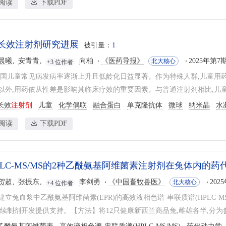
阅读
下载PDF
长效注射剂研究进展
被引量：
1
晨曦
安青青
向柏
《医药导报》
2025年第7期
北大核心
+3 位作者
我国儿童常见病发病率逐渐上升且低龄化日益显著。作为特殊人群,儿童用
以外,用药依从性差是影响其临床疗效的重要因素。与普通注射剂相比,儿童用
长效
注射剂
儿童
化学偶联
融合蛋白
单克隆抗体
微球
纳米晶
水
阅读
下载PDF
PLC-MS/MS的2种乙酰氨基阿维菌素注射剂在兔体内的
贺超
张振东
李剑勇
《中国畜牧兽医》
202
北大核心
+4 位作者
立兔血浆中乙酰氨基阿维菌素(EPR)的高效液相色谱-串联质谱(HPLC-M
后续制剂开发提供支持。【方法】将12只健康新西兰商品兔,雌雄各半,分为参比