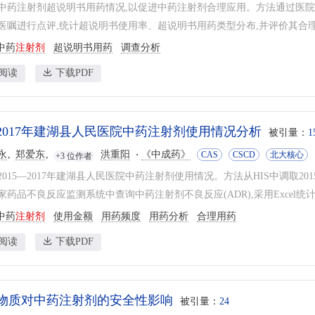
中药注射剂超说明书用药情况,以促进中药注射剂合理应用。方法通过医院信
医嘱进行点评,统计超说明书使用率、超说明书用药类型分布,并评价其合理性
中药
注射剂
超说明书用药
调查分析
阅读
下载PDF
5—2017年建湖县人民医院中药注射剂使用情况分析
被引量：
1
永
郑爱东
洪重阳
《中成药》
CAS
CSCD
北大核心
+3 位作者
2015—2017年建湖县人民医院中药注射剂使用情况。方法从HIS中调取20
药品不良反应监测系统中查询中药注射剂不良反应(ADR),采用Excel统计用药
中药
注射剂
使用金额
用药频度
用药分析
合理用药
阅读
下载PDF
物质对中药注射剂的安全性影响
被引量：
24