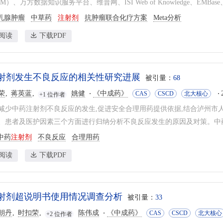
）、万方数据知识服务平台、维普网、ISI Web of Knowledge、EMBase、Pub M
乳腺肿瘤
中草药
注射剂
抗肿瘤联合化疗方案
Meta分析
阅读
下载PDF
射剂发生不良反应的相关性研究进展
被引量：
68
荣
蒋英蓝
姚健
《中成药》
CAS
CSCD
北大核心
+1 位作者
减少中药注射剂不良反应的发生,促进安全合理用药提供依据,结合泸州市
、患者及医护因素三个方面进行归纳分析不良反应发生的原因及对策。中药
中药
注射剂
不良反应
合理用药
阅读
下载PDF
射剂超说明书使用情况调查分析
被引量：
33
朝丹
时扣荣
陈伟成
《中成药》
CAS
CSCD
北大核心
+2 位作者