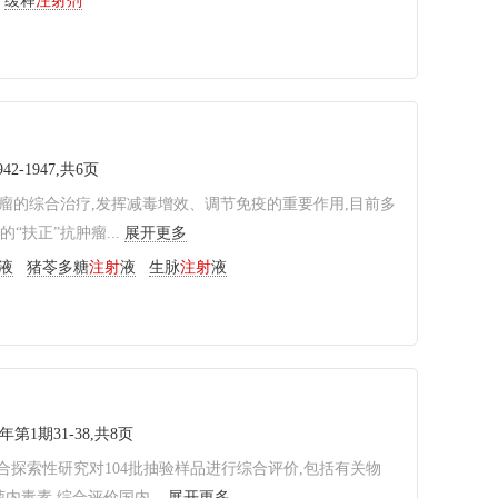
缓释
注射剂
42-1947,共6页
瘤的综合治疗,发挥减毒增效、调节免疫的重要作用,目前多
扶正”抗肿瘤...
展开更多
液
猪苓多糖
注射
液
生脉
注射
液
5年第1期31-38,共8页
探索性研究对104批抽验样品进行综合评价,包括有关物
毒素,综合评价国内...
展开更多