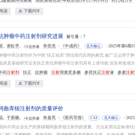
乙酰氨基阿维菌素
高效液相色谱-串联质谱(HPLC-MS/MS)
药代动力学
阅读
下载PDF
抗肿瘤中药注射剂研究进展
被引量：
7
宸
谢虹亭
朱世杰
《中成药》
2025年第6期19
北大核心
+3 位作者
肿瘤中药注射剂作为中医“扶正祛邪”理论现代应用的典范,被广泛运用于肿
临床及基础研究证实扶正类抗肿瘤中药注射剂具有上述功效,但其有效成分的“
中药
注射剂
扶正
抗肿瘤
注射
用黄芪多糖
参芪扶正
注射
液
参麦
注射
阅读
下载PDF
阿曲库铵注射剂的质量评价
晶
于新颖
朱嘉亮
《医药导报》
202
CAS
北大核心
+6 位作者
国内不同企业生产的苯磺顺阿曲库铵注射剂的质量。方法采用法定标准结合
5-戊二醇二丙烯酸酯、残留溶剂、苯磺酸酯类基因毒性杂质、红外光谱、细菌内