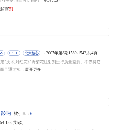
残留溶
剂
2007年第8期1539-1542,共4页
AS
CSCD
北大核心
鉴定"技术,对红花和野菊花注射剂进行质量监测。不仅将它
且通过实...
展开更多
的影响
被引量：
6
54-158,共5页