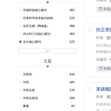
关键词
2011
28
政治法律
2
2010
36
在线
矿业工程
1
中国科技核心期刊
381
2009
30
金属学及工艺
1
日本科学技术振兴机构数据库
333
2008
33
文化科学
1
化学文摘（网络版）
306
扶正类
2007
31
生物学
1
武大RCCSE核心期刊
263
作者
安
2006
26
北大核心期刊
225
扶正类抗
2005
12
CSCD
208

种肿瘤的
2004
17
哥白尼索引
130
关键词
主题
2003
17
Web of Science数据库
87
在线
2002
11
医学文摘
75
注射剂
416
2001
10
Scopus数据库
75
中药
185
2000
9
苯磺顺
农业与生物科学研究中心文摘
71
中药注射
170
1999
10
作者
房
剑桥科学文摘
44
中药注射剂
169
1998
2
目的评价
CSA-ProQuest数据库
44
菌素
43
质、1,