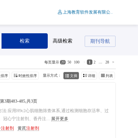
上海教育软件发展有限公..
检索
高级检索
期刊导航
<
1
2
…
28
>
每页显示
20
50
100
显示方式：
量排序
时效性排序
文摘
详细
列表
年第3期483-485,共3页
方法:应用H9c2心肌细胞筛查体系,通过检测细胞存活率、过
、冠心宁注射剂、香丹注...
展开更多
丹
注射剂
黄芪
注射剂