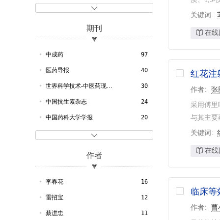
1997
5
乌利希期刊指南
44
药物
43

关键词
1996
5
用药
40
期刊
在线
1995
3
注射液
38
1994
1
过敏
29
中成药
97
1992
5
注射
28
医药导报
40
红花注
1991
1
伊维菌素
28
世界科学技术-中医药现代化
30
作者
张
1990
3
动物
26
中国抗生素杂志
24
采用傅里
1989
1
安全性
26
中国药科大学学报
20
与其主要
1985
4
制剂
25
关键词
中兽医学杂志
16

1984
6
药品
25
世界中医药
16
在线
作者
1983
2
寄生
24
中华中医药学刊
15
1981
4
合理用药
24
青海畜牧兽医杂志
15
李春花
16
临床等
黄连
23
中国兽药杂志
13
雷招宝
12
作者
曹
寄生虫
23
畜牧兽医科技信息
11
蔡进忠
11