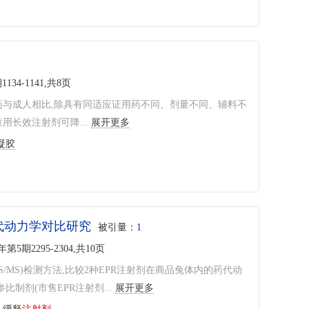
1134-1141,共8页
药与成人相比,除具有同适应证用药不同、剂量不同、辅料不
长效注射剂可降...
展开更多
凝胶
药代动力学对比研究
被引量：
1
5年第5期2295-2304,共10页
S/MS)检测方法,比较2种EPR注射剂在商品兔体内的药代动
制剂(市售EPR注射剂...
展开更多