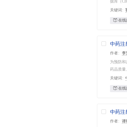
据库（CBM
汪明
4
北京大学
8
关键词
吴嘉瑞
3
清华大学
7
在线
谢雁鸣
3
中国中医科学院
7
湖南农业大学
6
第二军医大学
6
中药注
新华通讯社
6
作者
李
中国食品药品检定研究院
6
为预防和
药品质量
广州中医药大学
5
关键词
华中科技大学
5
北京中医药大学东直门医院
4
在线
武汉大学
4
中药注
作者
谭