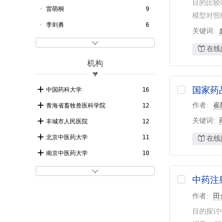
目的比较
兽药
21
养殖技术顾问
10
雷萌桐
9
模型对照
中兽医医药杂志
9
李剑勇
6
关键词
中国兽医杂志
8
翟静波
6

在线
中国全科医学
8
张俊华
6
机构
北方牧业
7
刘春香
6
中国临床药理学与治疗学
6
郑文科
6
国家药
中国药科大学
16
护理学杂志
6
孙建
6
作者
崔
青海省畜牧兽医科学院
12
动物医学进展
6
彭国平
5
关键词
丰城市人民医院
12
解放军护理杂志
5
李存玉
5
北京中医药大学
11
在线
王辉
5
南京中医药大学
10
孙志良
4
天津中医药大学
9

中药注
郭慧琳
4
中国农业大学
9
作者
田
李红阳
4
中国农业科学院兰州畜牧与兽药研究所
9
目的探讨
段为钢
4
上海中医药大学
8