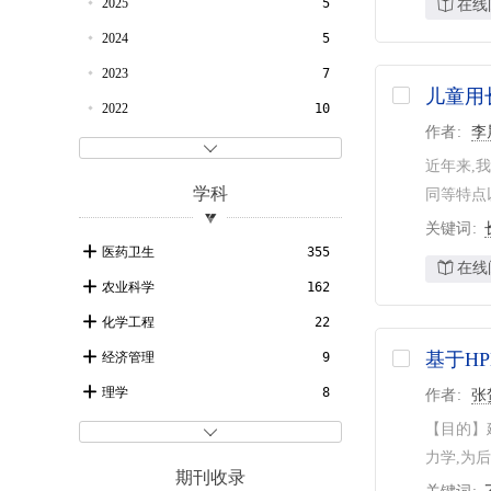
2025
5
在线
2024
5
2023
7
儿童用
2022
10
作者
李
2021
8

近年来,
2020
11
学科
同等特点
2019
20
关键词
2018
19
医药卫生
355
在线
2017
16
农业科学
162
2016
25
化学工程
22
2015
18
基于H
经济管理
9
2014
32
理学
8
作者
张
2013
29
轻工技术与工程
4
【目的】建

力学,为
2012
28
一般工业技术
2
期刊收录