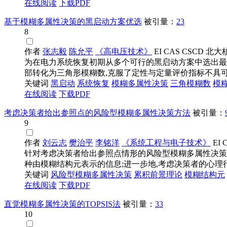
在线阅读
下载PDF
基于模糊多属性决策的黑启动方案优选
被引量：
23
8
作者
张志毅
陈允平
《高电压技术》
EI
CAS
CSCD
北大
为在电力系统恢复初期从多个可行的黑启动方案中选出最
部转化为三角形模糊数,克服了定性与定量评价指标不具可比
关键词
黑启动
系统恢复
模糊多属性决策
三角
模糊
数
模
在线阅读
下载PDF
考虑决策者给出参照点的风险型模糊多属性决策方法
被引量：
9
作者
刘云志
樊治平
李铭洋
《系统工程与电子技术》
EI
针对考虑决策者给出参照点情形的风险型模糊多属性决策
种由模糊结构元表示的信息;进一步地,考虑决策者的心理行为
关键词
风险型
模糊多属性决策
累积前景理论
模糊
结构元
在线阅读
下载PDF
直觉模糊多属性决策的TOPSIS法
被引量：
33
10