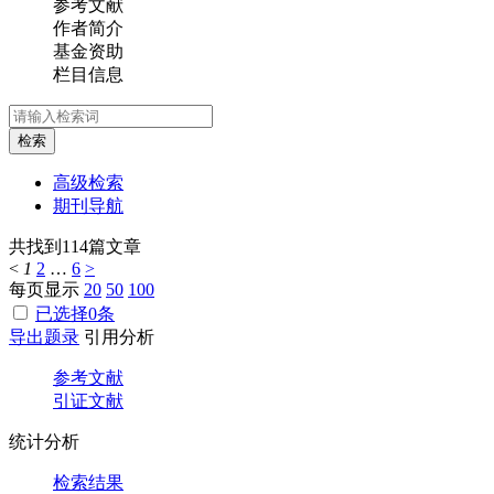
参考文献
作者简介
基金资助
栏目信息
检索
高级检索
期刊导航
共找到
114
篇文章
<
1
2
…
6
>
每页显示
20
50
100
已选择
0
条
导出题录
引用分析
参考文献
引证文献
统计分析
检索结果