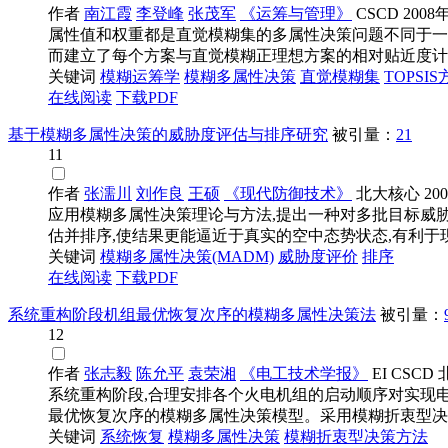
作者
南江霞
李登峰
张茂军
《运筹与管理》
CSCD
2008
属性值和权重都是直觉模糊集的多属性决策问题不同于一
而建立了每个方案与直觉模糊正理想方案的相对贴近度计算方
关键词
模糊
运筹学
模糊多属性决策
直觉
模糊
集
TOPSI
在线阅读
下载PDF
基于模糊多属性决策的威胁度评估与排序研究
被引量：
21
11
作者
张濡川
刘作良
王硕
《现代防御技术》
北大核心
20
应用模糊多属性决策理论与方法,提出一种对多批目标威
估并排序,使结果更能逼近于真实的空中态势状态,有利于现代
关键词
模糊多属性决策
(MADM)
威胁度评价
排序
在线阅读
下载PDF
系统重构阶段机组最优恢复次序的模糊多属性决策法
被引量：
12
作者
张志毅
陈允平
袁荣湘
《电工技术学报》
EI
CSCD
系统重构阶段,合理安排各个火电机组的启动顺序对实现
最优恢复次序的模糊多属性决策模型。采用模糊折衷型决策方
关键词
系统恢复
模糊多属性决策
模糊
折衷型
决策
方法