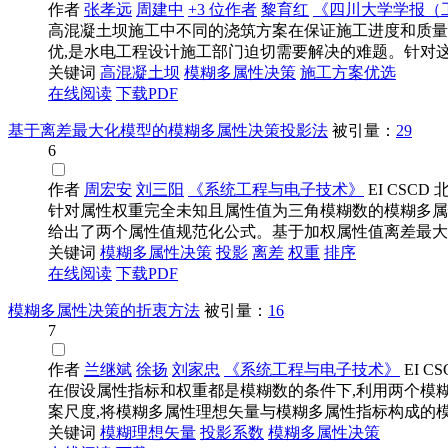
作者
张孝远
周建中
+3 位作者
黎育红
《四川大学学报（
高混凝土坝施工中不同的浇筑方案在保证施工进度和质量
优,是水电工程设计施工部门迫切需要解决的难题。针对这一
关键词
高混凝土坝
模糊多属性决策
施工方案优选
在线阅读
下载PDF
基于离差最大化模型的模糊多属性决策投影法
被引量：
29
6
作者
周宏安
刘三阳
《系统工程与电子技术》
EI
CSCD
针对属性权重完全未知且属性值为三角模糊数的模糊多属
给出了两个属性值规范化公式。基于加权属性值离差最大化建
关键词
模糊多属性决策
投影
离差
权重
排序
在线阅读
下载PDF
模糊多属性决策的折衷方法
被引量：
16
7
作者
兰继斌
徐扬
刘家忠
《系统工程与电子技术》
EI
CS
在假设属性指标和权重都是模糊数的条件下,利用两个模
案尺度,将模糊多属性理想矢量与模糊多属性指标构成的模糊
关键词
模糊
理想矢量
投影系数
模糊多属性决策