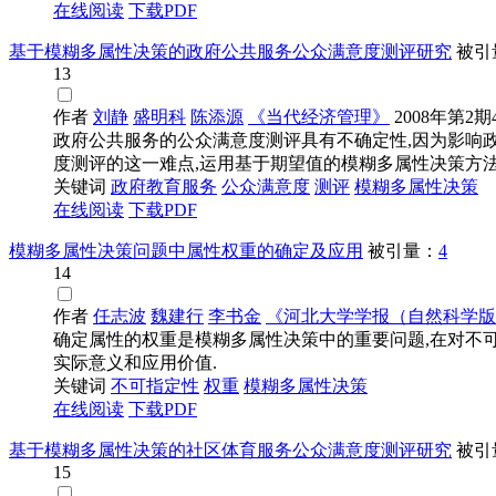
在线阅读
下载PDF
基于模糊多属性决策的政府公共服务公众满意度测评研究
被引
13
作者
刘静
盛明科
陈添源
《当代经济管理》
2008年第2期4
政府公共服务的公众满意度测评具有不确定性,因为影响
度测评的这一难点,运用基于期望值的模糊多属性决策方法,采
关键词
政府教育服务
公众满意度
测评
模糊多属性决策
在线阅读
下载PDF
模糊多属性决策问题中属性权重的确定及应用
被引量：
4
14
作者
任志波
魏建行
李书金
《河北大学学报（自然科学版
确定属性的权重是模糊多属性决策中的重要问题,在对不
实际意义和应用价值.
关键词
不可指定性
权重
模糊多属性决策
在线阅读
下载PDF
基于模糊多属性决策的社区体育服务公众满意度测评研究
被引
15