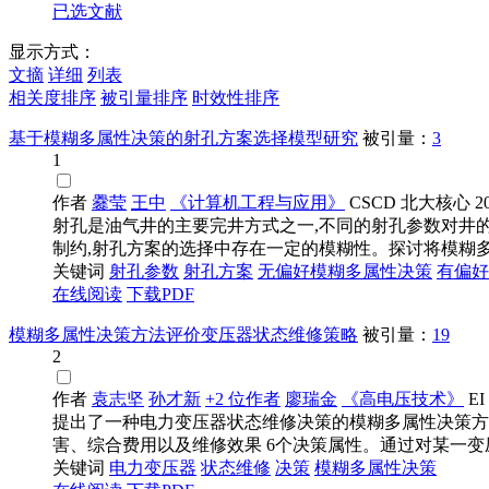
已选文献
显示方式：
文摘
详细
列表
相关度排序
被引量排序
时效性排序
基于模糊多属性决策的射孔方案选择模型研究
被引量：
3
1
作者
爨莹
王中
《计算机工程与应用》
CSCD
北大核心
2
射孔是油气井的主要完井方式之一,不同的射孔参数对井
制约,射孔方案的选择中存在一定的模糊性。探讨将模糊多属
关键词
射孔参数
射孔方案
无偏好
模糊多属性决策
有偏好
在线阅读
下载PDF
模糊多属性决策方法评价变压器状态维修策略
被引量：
19
2
作者
袁志坚
孙才新
+2 位作者
廖瑞金
《高电压技术》
EI
提出了一种电力变压器状态维修决策的模糊多属性决策方
害、综合费用以及维修效果 6个决策属性。通过对某一变压器
关键词
电力变压器
状态维修
决策
模糊多属性决策