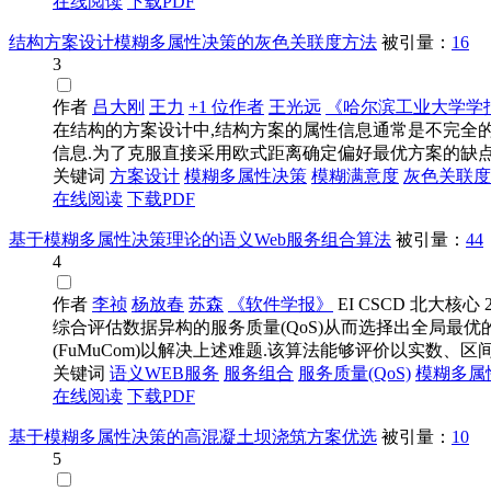
在线阅读
下载PDF
结构方案设计模糊多属性决策的灰色关联度方法
被引量：
16
3
作者
吕大刚
王力
+1 位作者
王光远
《哈尔滨工业大学学
在结构的方案设计中,结构方案的属性信息通常是不完全的
信息.为了克服直接采用欧式距离确定偏好最优方案的缺点,.
关键词
方案设计
模糊多属性决策
模糊
满意度
灰色关联度
在线阅读
下载PDF
基于模糊多属性决策理论的语义Web服务组合算法
被引量：
44
4
作者
李祯
杨放春
苏森
《软件学报》
EI
CSCD
北大核心
综合评估数据异构的服务质量(QoS)从而选择出全局最
(FuMuCom)以解决上述难题.该算法能够评价以实数、区间
关键词
语义WEB服务
服务组合
服务质量(QoS)
模糊多属
在线阅读
下载PDF
基于模糊多属性决策的高混凝土坝浇筑方案优选
被引量：
10
5