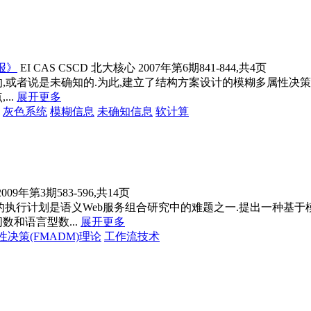
报》
EI
CAS
CSCD
北大核心
2007年第6期841-844,共4页
,或者说是未确知的.为此,建立了结构方案设计的模糊多属性决
..
展开更多
灰色系统
模糊
信息
未确知信息
软计算
2009年第3期583-596,共14页
优的执行计划是语义Web服务组合研究中的难题之一.提出一种基
数和语言型数...
展开更多
性决策
(FMADM)理论
工作流技术