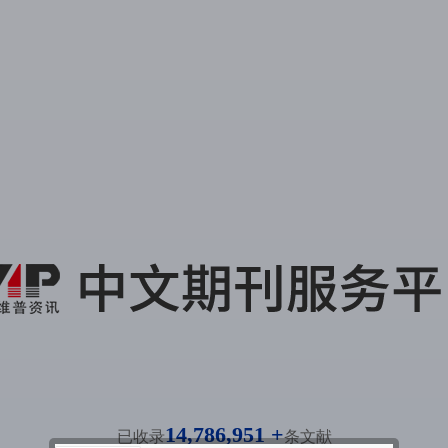
14,786,951 +
已收录
条文献