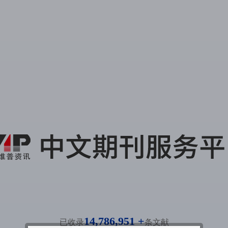
14,786,951 +
已收录
条文献