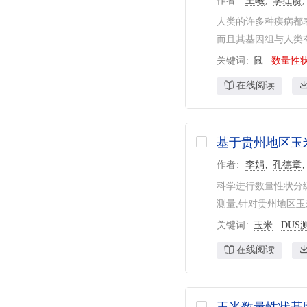
作者
王曦
李红霞
王春明
12
河南农业大学
31
人类的许多种疾病都
朱军
12
云南农业大学
31
而且其基因组与人类有
洪德林
12
湖南农业大学
29
关键词
鼠
数量性
山西农业大学
29
在线阅读
江苏省农业科学院
29
西南大学
29
基于贵州地区玉
福建农林大学
28
作者
李娟
孔德章
中国农业大学
27
科学进行数量性状分级
浙江省农业科学院
27
测量,针对贵州地区玉
东北农业大学
27
关键词
玉米
DUS
云南省农业科学院
26
在线阅读