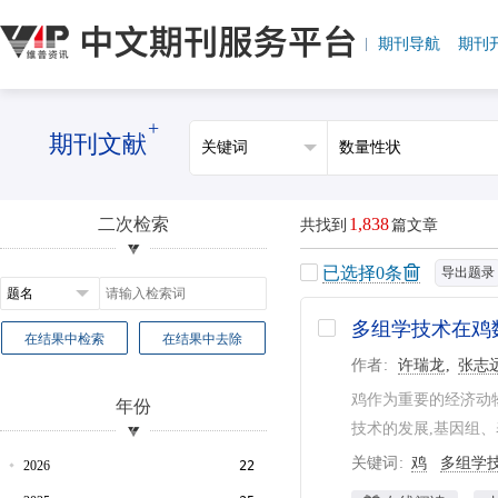
期刊导航
期刊
+
期刊文献
二次检索
1,838
共找到
篇文章
已选择
0
条
导出题录
多组学技术在鸡
在结果中检索
在结果中去除
作者
许瑞龙
张志
鸡作为重要的经济动
年份
技术的发展,基因组、
关键词
鸡
多组学
2026
22