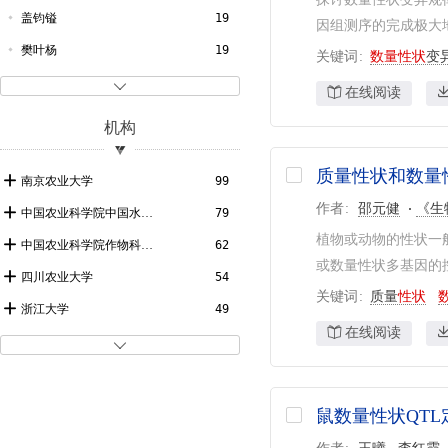
1979
3
QTL分析
92
中国家禽
21
盖钧镒
19
因组测序的完成极大地
1978
2
江苏农业学报
21
樊叶杨
19
关键词
数量性状
变
1963
1
核农学报
21
钱前
18

在线阅读
种业导刊
19
江玲
18
机构
浙江农业学报
19
徐建龙
18
质量性状和数量
南京农业大学学报
18
郭龙彪
16
南京农业大学
99
四川农业大学学报
17
作者
邵元健
《生
程式华
16
中国农业科学院中国水稻研究所
79
广东农业科学
16
植物或动物的性状一
章元明
16
中国农业科学院作物科学研究所
62
或数量性状多基因的控
麦类作物学报
16
曾大力
16
四川农业大学
54
关键词
质量
性状
徐正进
16
浙江大学
49
在线阅读
吴为人
15
华中农业大学
49

曹立勇
14
沈阳农业大学
45
朱立煌
14
扬州大学
39
鼠数量性状QT
姜树坤
14
西北农林科技大学
36