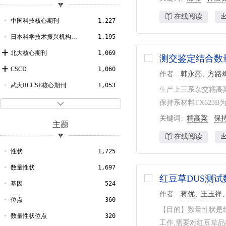
2011
72
理学
3
在线阅读
2010
77
经济管理
2
中国科技核心期刊
1,227
2009
79
天文地球
1
日本科学技术振兴机构数据库
1,195
2008
65
化学工程
1
北大核心期刊
1,069
测交鉴定结合数
2007
89
建筑科学
1
CSCD
1,060
作者
韩永亮
方路
2006
79
历史地理
1
武大RCCSE核心期刊
1,053
生产上三系杂交糯高
2005
64
自然科学总论
1
农业与生物科学研究中心文摘
964
保持系材料TX623B为

2004
57
哲学宗教
1
化学文摘（网络版）
888
关键词
糯高粱
保
主题
2003
52
哥白尼索引
523
在线阅读
2002
41
CSA-ProQuest数据库
378
性状
1,725
2001
53
Web of Science数据库
377
数量性状
1,697
红豆草DUS测
2000
47
Scopus数据库
368
基因
524
作者
蒋优
王玉祥
1999
38
剑桥科学文摘
349
位点
360
【目的】数量性状是红豆草D
1998
41
文摘杂志
289
数量性状位点
320
工作,需要对红豆草品种