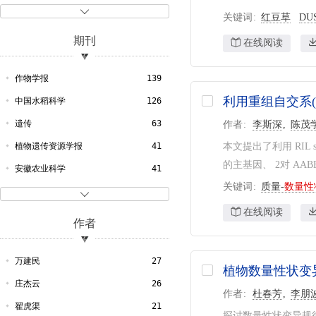
1997
50
水稻
313

关键词
红豆草
DU
1996
33
性状基因
292
期刊
在线阅读
1995
29
数量性状基因
291
1994
34
QTL
220
作物学报
139
1993
28
数量性状基因座
213
利用重组自交系
中国水稻科学
126
1992
33
QTL定位
165
遗传
63
作者
李斯深
陈茂
1991
28
育种
161
植物遗传资源学报
41
本文提出了利用 RIL
1990
32
的主基因、 2对 AABB
玉米
126
安徽农业科学
41
1989
28
关键词
质量-
数量性
主要数量性状
123
华北农学报
39

1988
2
自交
111
在线阅读
种子
34
作者
1987
1
自交系
111
西南农业学报
34
1985
2
数量性状座位
98
西北农业学报
27
万建民
27
植物数量性状变
1981
3
小麦
95
湖北农业科学
23
庄杰云
26
作者
杜春芳
李朋
1980
1
分子标记
92
江苏农业科学
22
翟虎渠
21
探讨数量性状变异规