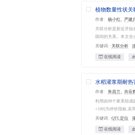
植物数量性状关
作者
杨小红
严建
关联分析是新近开始
因间的关系。本文在介
关键词
关联分析
在线阅读
水稻灌浆期耐热
作者
朱昌兰
肖应
利用由98个家系组成的N
×100]为评价指标,
关键词
QTL定位
在线阅读