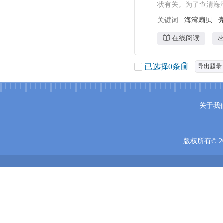
状有关。为了查清海湾
关键词
海湾扇贝
在线阅读
已选择
0
条
导出题录
关于我
版权所有© 20