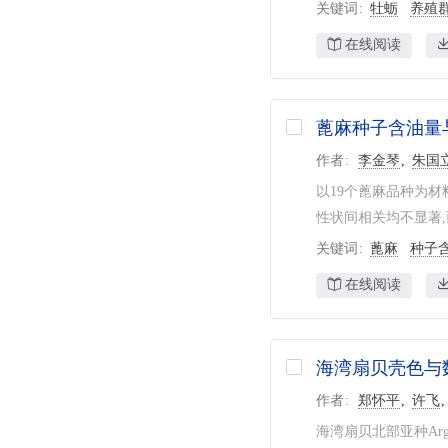
关键词
牡蛎
养殖
在线阅读
蓖麻种子含油量
作者
李金琴
朱国
以19个蓖麻品种为
性状间相关均不显著,
关键词
蓖麻
种子
在线阅读
海湾扇贝壳色与
作者
郑怀平
许飞
海湾扇贝北部亚种Argo