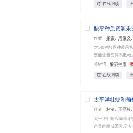
在线阅读
酸枣种质资源果
作者
杨雷
周俊义
对149种酸枣种质果
定酸含量变异系数幅度最
关键词
酸枣种质
在线阅读
太平洋牡蛎和葡
作者
林清
王亚骏
太平洋牡蛎和葡萄牙
产量的组成因素,分别