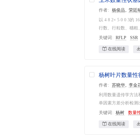
玉米数量性状基
作者
杨俊品
荣廷
以 4 8 2× 5 0
行数、行粒数、穗粗、轴
关键词
RFLP
SSR
在线阅读
杨树叶片数量性
作者
苏晓华
李金
利用数量遗传学方法
单因素方差分析检测出
关键词
杨树
数量
在线阅读