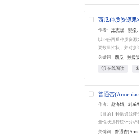
西瓜种质资源果
作者
王志强
郭松
以29份西瓜种质资
要数量性状，并对参试
关键词
西瓜
种质
在线阅读
普通杏(Armeni
作者
赵海娟
刘威
【目的】种质资源评价
量性状进行统计分析
关键词
普通杏(Armen