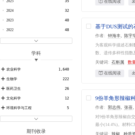
2025
35
在线阅读
2024
32
2023
40
基于DUS测试
2022
48
作者
钟海丰
陈宇
2021
39

为客观科学描述石斛数
2020
41
学科
数、遗传多样性指数及
2019
37
关键词
石斛属
数
2018
41
农业科学
1,640
在线阅读
2017
45
生物学
222
2016
49
医药卫生
26
2015
46
9份羊角形辣椒
文化科学
12
2014
65
作者
郭志伟
张蓓
环境科学与工程
5
2013
59
对9份羊角形辣椒自交
自动化与计算机技术
3

最小(14.4%)。材
2012
75
轻工技术与工程
3
期刊收录
关键词
辣椒
种质