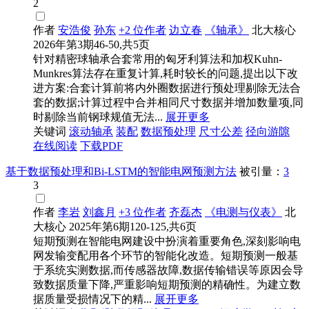
2
作者
安浩俊
孙东
+2 位作者
边立春
《轴承》
北大核心
2026年第3期46-50,共5页
针对精密球轴承合套常用的匈牙利算法和加权Kuhn-
Munkres算法存在重复计算,耗时较长的问题,提出以下改
进方案:合套计算前将内外圈数据进行预处理剔除无法合
套的数据;计算过程中合并相同尺寸数据并增加数量项,同
时剔除当前钢球规值无法...
展开更多
关键词
滚动轴承
装配
数据预处理
尺寸公差
径向游隙
在线阅读
下载PDF
基于数据预处理和Bi-LSTM的智能电网预测方法
被引量：
3
3
作者
李岩
刘鑫月
+3 位作者
齐磊杰
《电测与仪表》
北
大核心
2025年第6期120-125,共6页
短期预测在智能电网建设中扮演着重要角色,深刻影响电
网发输变配用各个环节的智能化改造。短期预测一般基
于系统实测数据,而传感器故障,数据传输错误等原因会导
致数据质量下降,严重影响短期预测的精确性。为建立数
据质量受损情况下的精...
展开更多