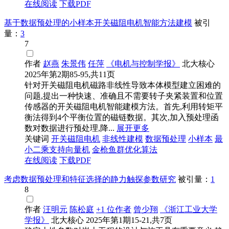
在线阅读
下载PDF
基于数据预处理的小样本开关磁阻电机智能方法建模
被引
量：
3
7
作者
赵燕
朱景伟
任萍
《电机与控制学报》
北大核心
2025年第2期85-95,共11页
针对开关磁阻电机磁路非线性导致本体模型建立困难的
问题,提出一种快速、准确且不需要转子夹紧装置和位置
传感器的开关磁阻电机智能建模方法。首先,利用转矩平
衡法得到4个平衡位置的磁链数据。其次,加入预处理函
数对数据进行预处理,降...
展开更多
关键词
开关磁阻电机
非线性建模
数据预处理
小样本
最
小二乘支持向量机
金枪鱼群优化算法
在线阅读
下载PDF
考虑数据预处理和特征选择的静力触探参数研究
被引量：
1
8
作者
汪明元
陈松庭
+1 位作者
曾少翔
《浙江工业大学
学报》
北大核心
2025年第1期15-21,共7页