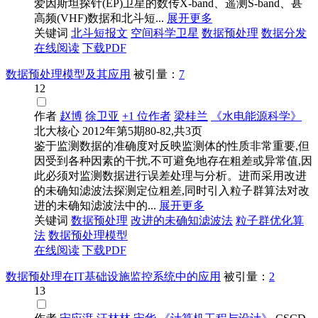
爱因斯坦探针(EP)卫星的数传X-band、遥测S-band、甚
高频(VHF)数据和北斗短...
展开更多
关键词
北斗短报文
空间科学卫星
数据预处理
数据
分发
在线阅读
下载PDF
数据预处理模型及其应用
被引量：
7
12
作者
赵博
徐卫亚
+1 位作者
梁桂兰
《水电能源科学》
北大核心
2012年第5期80-82,共3页
鉴于监测数据的准确度对反映监测体的性质非常重要,但
因受到各种因素的干扰,不可避免地存在粗差或异常值,因
此必须对监测数据进行误差处理与分析。进而采用改进
的未确知滤波法探测定位粗差,同时引入粒子群算法对改
进的未确知滤波法中的...
展开更多
关键词
数据预处理
改进的未确知滤波法
粒子群优化算
法
数据预处理
模型
在线阅读
下载PDF
数据预处理在IT基础设施监控系统中的应用
被引量：
2
13