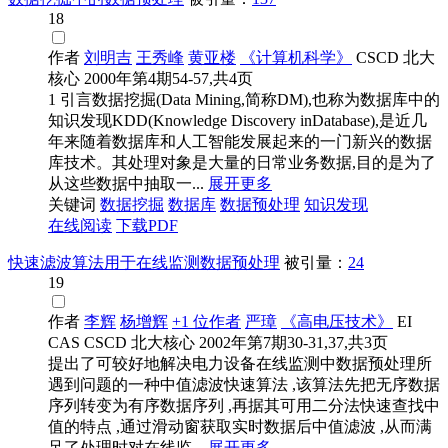
18
作者
刘明吉
王秀峰
黄亚楼
《计算机科学》
CSCD
北大
核心
2000年第4期54-57,共4页
1 引言数据挖掘(Data Mining,简称DM),也称为数据库中的
知识发现KDD(Knowledge Discovery inDatabase),是近几
年来随着数据库和人工智能发展起来的一门新兴的数据
库技术。其处理对象是大量的日常业务数据,目的是为了
从这些数据中抽取一...
展开更多
关键词
数据
挖掘
数据
库
数据预处理
知识发现
在线阅读
下载PDF
快速滤波算法用于在线监测数据预处理
被引量：
24
19
作者
李辉
杨增辉
+1 位作者
严璋
《高电压技术》
EI
CAS
CSCD
北大核心
2002年第7期30-31,37,共3页
提出了可较好地解决电力设备在线监测中数据预处理所
遇到问题的一种中值滤波快速算法 ,该算法先把无序数据
序列转变为有序数据序列 ,再据其可用二分法快速查找中
值的特点 ,通过滑动窗获取实时数据后中值滤波 ,从而满
足了处理时对在线监...
展开更多