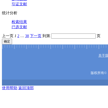
引证文献
统计分析
检索结果
已选文献
上一页
1
2
…
38
下一页
到第
页
确定
关于
版权所有© 2
使用帮助
返回顶部