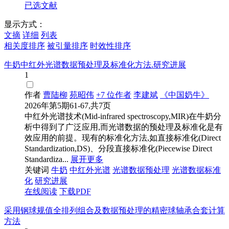
已选文献
显示方式：
文摘
详细
列表
相关度排序
被引量排序
时效性排序
牛奶中红外光谱数据预处理及标准化方法.研究进展
1
作者
曹陆柳
苑昭伟
+7 位作者
李建斌
《中国奶牛》
2026年第5期61-67,共7页
中红外光谱技术(Mid-infrared spectroscopy,MIR)在牛奶分
析中得到了广泛应用,而光谱数据的预处理及标准化是有
效应用的前提。现有的标准化方法,如直接标准化(Direct
Standardization,DS)、分段直接标准化(Piecewise Direct
Standardiza...
展开更多
关键词
牛奶
中红外光谱
光谱
数据预处理
光谱
数据
标准
化
研究进展
在线阅读
下载PDF
采用钢球规值全排列组合及数据预处理的精密球轴承合套计算
方法