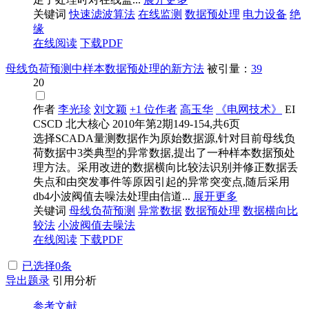
关键词
快速滤波算法
在线监测
数据预处理
电力设备
绝
缘
在线阅读
下载PDF
母线负荷预测中样本数据预处理的新方法
被引量：
39
20
作者
李光珍
刘文颖
+1 位作者
高玉华
《电网技术》
EI
CSCD
北大核心
2010年第2期149-154,共6页
选择SCADA量测数据作为原始数据源,针对目前母线负
荷数据中3类典型的异常数据,提出了一种样本数据预处
理方法。采用改进的数据横向比较法识别并修正数据丢
失点和由突发事件等原因引起的异常突变点,随后采用
db4小波阀值去噪法处理由信道...
展开更多
关键词
母线负荷预测
异常
数据
数据预处理
数据
横向比
较法
小波阀值去噪法
在线阅读
下载PDF
已选择
0
条
导出题录
引用分析
参考文献