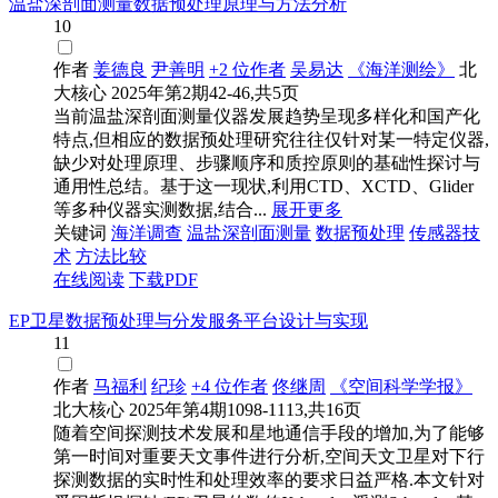
温盐深剖面测量数据预处理原理与方法分析
10
作者
姜德良
尹善明
+2 位作者
吴易达
《海洋测绘》
北
大核心
2025年第2期42-46,共5页
当前温盐深剖面测量仪器发展趋势呈现多样化和国产化
特点,但相应的数据预处理研究往往仅针对某一特定仪器,
缺少对处理原理、步骤顺序和质控原则的基础性探讨与
通用性总结。基于这一现状,利用CTD、XCTD、Glider
等多种仪器实测数据,结合...
展开更多
关键词
海洋调查
温盐深剖面测量
数据预处理
传感器技
术
方法比较
在线阅读
下载PDF
EP卫星数据预处理与分发服务平台设计与实现
11
作者
马福利
纪珍
+4 位作者
佟继周
《空间科学学报》
北大核心
2025年第4期1098-1113,共16页
随着空间探测技术发展和星地通信手段的增加,为了能够
第一时间对重要天文事件进行分析,空间天文卫星对下行
探测数据的实时性和处理效率的要求日益严格.本文针对