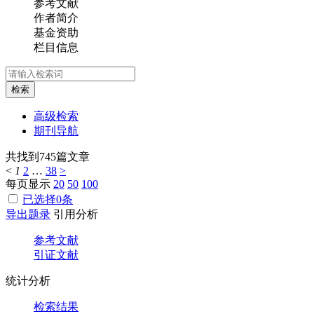
参考文献
作者简介
基金资助
栏目信息
检索
高级检索
期刊导航
共找到
745
篇文章
<
1
2
…
38
>
每页显示
20
50
100
已选择
0
条
导出题录
引用分析
参考文献
引证文献
统计分析
检索结果