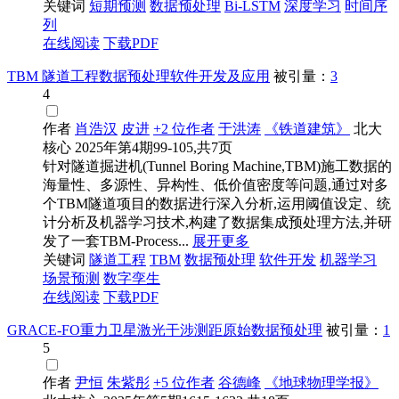
关键词
短期预测
数据预处理
Bi-LSTM
深度学习
时间序
列
在线阅读
下载PDF
TBM 隧道工程数据预处理软件开发及应用
被引量：
3
4
作者
肖浩汉
皮进
+2 位作者
于洪涛
《铁道建筑》
北大
核心
2025年第4期99-105,共7页
针对隧道掘进机(Tunnel Boring Machine,TBM)施工数据的
海量性、多源性、异构性、低价值密度等问题,通过对多
个TBM隧道项目的数据进行深入分析,运用阈值设定、统
计分析及机器学习技术,构建了数据集成预处理方法,并研
发了一套TBM‑Process...
展开更多
关键词
隧道工程
TBM
数据预处理
软件开发
机器学习
场景预测
数字孪生
在线阅读
下载PDF
GRACE-FO重力卫星激光干涉测距原始数据预处理
被引量：
1
5
作者
尹恒
朱紫彤
+5 位作者
谷德峰
《地球物理学报》