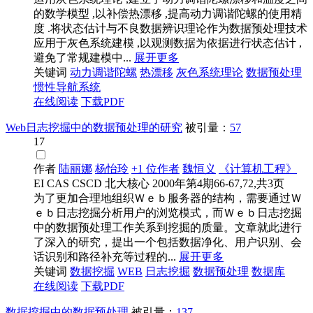
的数学模型 ,以补偿热漂移 ,提高动力调谐陀螺的使用精
度 .将状态估计与不良数据辨识理论作为数据预处理技术
应用于灰色系统建模 ,以观测数据为依据进行状态估计 ,
避免了常规建模中...
展开更多
关键词
动力调谐陀螺
热漂移
灰色系统理论
数据预处理
惯性导航系统
在线阅读
下载PDF
Web日志挖掘中的数据预处理的研究
被引量：
57
17
作者
陆丽娜
杨怡玲
+1 位作者
魏恒义
《计算机工程》
EI
CAS
CSCD
北大核心
2000年第4期66-67,72,共3页
为了更加合理地组织Ｗｅｂ服务器的结构，需要通过Ｗ
ｅｂ日志挖掘分析用户的浏览模式，而Ｗｅｂ日志挖掘
中的数据预处理工作关系到挖掘的质量。文章就此进行
了深入的研究，提出一个包括数据净化、用户识别、会
话识别和路径补充等过程的...
展开更多
关键词
数据
挖掘
WEB
日志挖掘
数据预处理
数据
库
在线阅读
下载PDF
数据挖掘中的数据预处理
被引量：
137