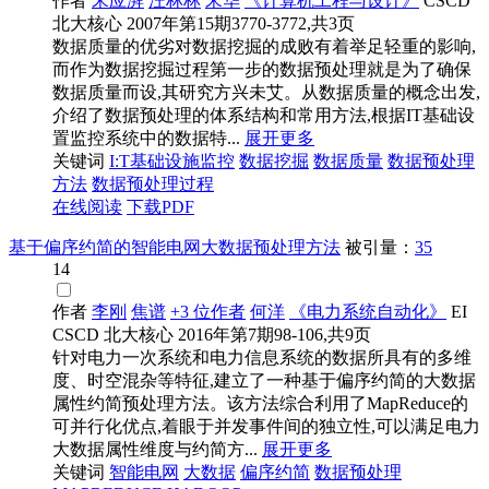
作者
宋应湃
汪林林
宋华
《计算机工程与设计》
CSCD
北大核心
2007年第15期3770-3772,共3页
数据质量的优劣对数据挖掘的成败有着举足轻重的影响,
而作为数据挖掘过程第一步的数据预处理就是为了确保
数据质量而设,其研究方兴未艾。从数据质量的概念出发,
介绍了数据预处理的体系结构和常用方法,根据IT基础设
置监控系统中的数据特...
展开更多
关键词
I:T基础设施监控
数据
挖掘
数据
质量
数据预处理
方法
数据预处理
过程
在线阅读
下载PDF
基于偏序约简的智能电网大数据预处理方法
被引量：
35
14
作者
李刚
焦谱
+3 位作者
何洋
《电力系统自动化》
EI
CSCD
北大核心
2016年第7期98-106,共9页
针对电力一次系统和电力信息系统的数据所具有的多维
度、时空混杂等特征,建立了一种基于偏序约简的大数据
属性约简预处理方法。该方法综合利用了MapReduce的
可并行化优点,着眼于并发事件间的独立性,可以满足电力
大数据属性维度与约简方...
展开更多
关键词
智能电网
大
数据
偏序约简
数据预处理