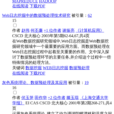
MAPREDUCE
HADOOP
在线阅读
下载PDF
Web日志挖掘中的数据预处理技术研究
被引量：
62
15
作者
赵伟
何丕廉
+1 位作者
谢振亮
《计算机应用》
CSCD
北大核心
2003年第5期62-64,67,共4页
在Web数据挖掘研究领域中,Web日志挖掘是Web数据挖
掘研究领域中一个最重要的应用方面。而数据预处理在
Web日志挖掘过程中起着至关重要的作用。文中深入探
讨了数据预处理环节的主要任务,并介绍这个过程中一些
特殊情况的处理方法。
关键词
数据
挖掘
WEB日志挖掘
数据预处理
在线阅读
下载PDF
灰色系统理论、数据预处理及其应用
被引量：
19
16
作者
伏玉笋
田作华
+2 位作者
滕玉琨
《上海交通大学
学报》
EI
CAS
CSCD
北大核心
2001年第2期268-271,共4
页
运用灰色系统理论 ,建立了动力调谐陀螺漂移和温度之间