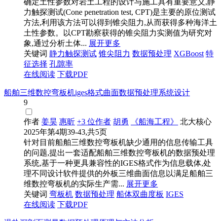
确定土性参数对岩土工程的设计与施工具有重要意义,静
力触探测试(Cone penetration test, CPT)是主要的原位测试
方法,利用该方法可以得到锥尖阻力,从而获得多种海洋土
土性参数。以CPT勘察获得的锥尖阻力实测值为研究对
象,通过分析土体...
展开更多
关键词
静力触探测试
锥尖阻力
数据预处理
XGBoost
特
征选择
孔隙率
在线阅读
下载PDF
船舶三维数控弯板机iges格式曲面数据预处理系统设计
9
作者
姜昊
惠昕
+3 位作者
胡勇
《船海工程》
北大核心
2025年第4期39-43,共5页
针对目前船舶三维数控弯板机缺少通用的信息传输工具
的问题,提出一套适配船舶三维数控弯板机的数据预处理
系统,基于一种更具兼容性的IGES格式作为信息载体,处
理不同设计软件提供的外板三维曲面信息以满足船舶三
维数控弯板机的实际生产需...
展开更多
关键词
弯板机
数据预处理
船体双曲度板
IGES
在线阅读
下载PDF