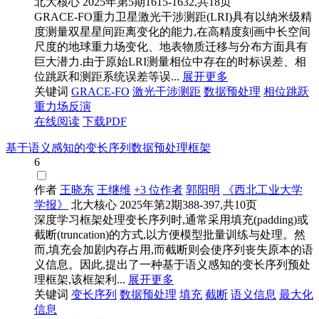
北大核心
2025年第5期1615-1632,共18页
GRACE-FO重力卫星激光干涉测距(LRI)具有以纳米级精
度测量双星星间距离变化的能力,在高精度刻画中长空间
尺度的地球重力场变化、地表物质迁移与分布方面具有
巨大潜力.由于原始LRI测量相位中存在的时标误差、相
位跳跃和测距系统误差等误...
展开更多
关键词
GRACE-FO
激光干涉测距
数据预处理
相位跳跃
重力场反演
在线阅读
下载PDF
基于语义感知的变长序列数据预处理框架
6
作者
王晓东
王继维
+3 位作者
郭阳明
《西北工业大学
学报》
北大核心
2025年第2期388-397,共10页
深度学习框架处理变长序列时,通常采用填充(padding)或
截断(truncation)的方式,以方便模型批量训练与处理。然
而,填充会加剧内存占用,而截断则会使序列丧失原本的语
义信息。因此,提出了一种基于语义感知的变长序列预处
理框架,该框架利...
展开更多
关键词
变长序列
数据预处理
填充
截断
语义信息
最大化
信息