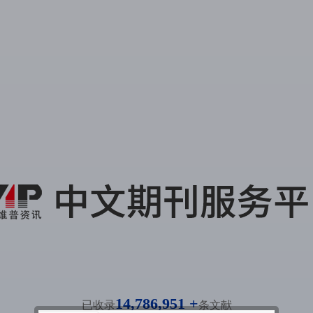
14,786,951 +
已收录
条文献