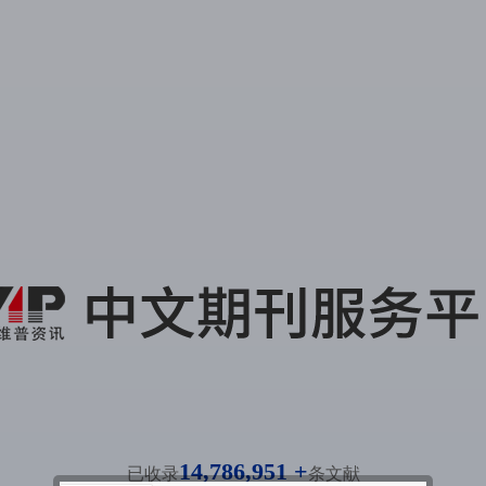
14,786,951 +
已收录
条文献