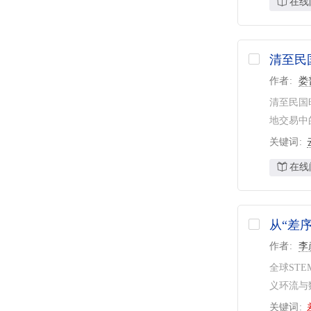
在线
清至民
作者
娄
清至民国
地交易中
关键词
在线
从“差
作者
李
全球ST
义环流与
关键词