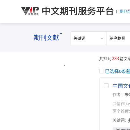
期刊
+
期刊文献
283
共找到
篇文
已选择
0
条
中国文
作者
朱
共情作为
两个维度
关键词