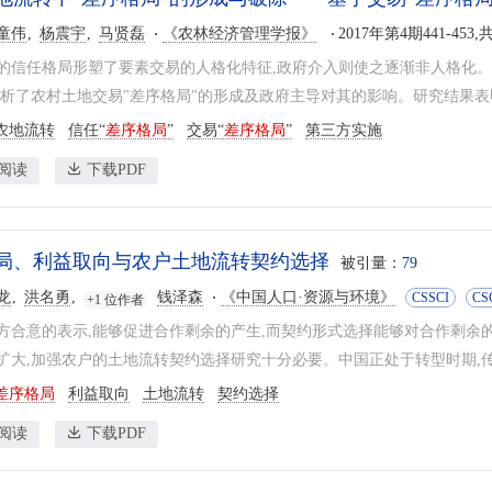
童伟
杨震宇
马贤磊
《农林经济管理学报》
2017年第4期441-453,
的信任格局形塑了要素交易的人格化特征,政府介入则使之逐渐非人格化。
分析了农村土地交易"差序格局"的形成及政府主导对其的影响。研究结果表明:信
农地流转
信任“
差序格局
”
交易“
差序格局
”
第三方实施
阅读
下载PDF
局、利益取向与农户土地流转契约选择
被引量：
79
龙
洪名勇
钱泽森
《中国人口·资源与环境》
CSSCI
CS
+1 位作者
方合意的表示,能够促进合作剩余的产生,而契约形式选择能够对合作剩余
扩大,加强农户的土地流转契约选择研究十分必要。中国正处于转型时期,传统
差序格局
利益取向
土地流转
契约选择
阅读
下载PDF