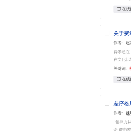
在线
关于费
作者
赵
费孝通在
在文化比
关键词
在线
差序格
作者
魏
“领导力
论,借由