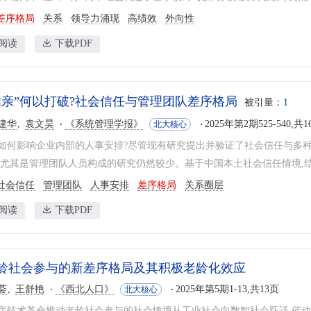
差序格局
关系
领导力涌现
高绩效
外向性
阅读
下载PDF
唯亲”何以打破?社会信任与管理团队差序格局
被引量：
1
建华
袁文昊
《系统管理学报》
2025年第2期525-540,共1
北大核心
如何影响企业内部的人事安排?尽管现有研究提出并验证了社会信任与多种
,尤其是管理团队人员构成的研究仍然较少。基于中国本土社会信任情境,结合
社会信任
管理团队
人事安排
差序格局
关系圈层
阅读
下载PDF
龄社会参与的新差序格局及其积极老龄化效应
荟
王舒艳
《西北人口》
2025年第5期1-13,共13页
北大核心
字技术革命推动老龄社会参与的社会情境从工业社会向数智社会跃迁,催动