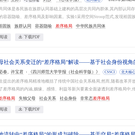
+2 位作者
共同体是各民族在族群认同基础上建构的高层次共同内群体,其内部认同
的容器隐喻、差序格局及影响因素。实验1采用空间Stroop范式,发现裕固族
裕固族
族群认同
容器隐喻
差序格局
中华民族共同体
阅读
下载PDF
母社会关系变迁的“差序格局”解读——基于社会身份视角
必春
许宝君
《四川师范大学学报（社会科学版）》
CSSCI
北大核
生提出的差序格局精准地概括了传统中国社会关系格局,然而,随着改革开放
了差序格局的内涵,姻缘、感情、利益等新兴要素全面渗透到差序格局中,传统
差序格局
失独父母
社会关系
社会身份
非常态
差序格局
阅读
下载PDF
地流转中“差序格局”的形成与破除——基于交易“差序格