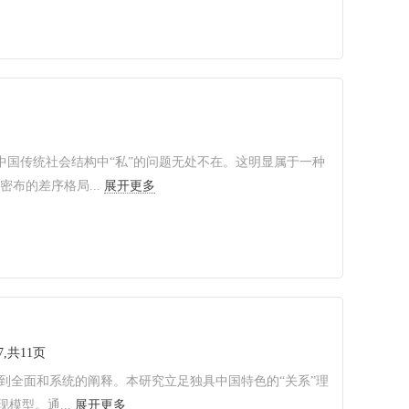
中国传统社会结构中“私”的问题无处不在。这明显属于一种
布的差序格局...
展开更多
7,共11页
到全面和系统的阐释。本研究立足独具中国特色的“关系”理
模型。通...
展开更多