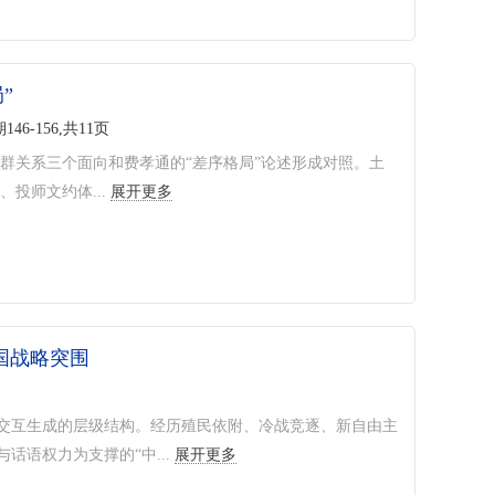
”
146-156,共11页
群关系三个面向和费孝通的“差序格局”论述形成对照。土
投师文约体...
展开更多
中国战略突围
略交互生成的层级结构。经历殖民依附、冷战竞逐、新自由主
话语权力为支撑的“中...
展开更多