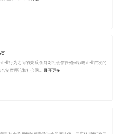
6页
企业行为之间的关系,但针对社会信任如何影响企业层次的
制度理论和社会网...
展开更多
老龄社会参与向数智老龄社会参与延伸、差序格局向“新差