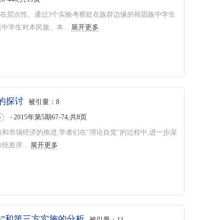
存在层次性。通过3个实验考察处在族群边缘的裕固族中学生
中学生对本民族、本...
展开更多
的探讨
被引量：
8
2015年第5期67-74,共8页
心
和市场经济的推进,学者们在"理论自觉"的过程中,进一步深
差序...
展开更多
局”和第三方实施的分析
被引量：
11