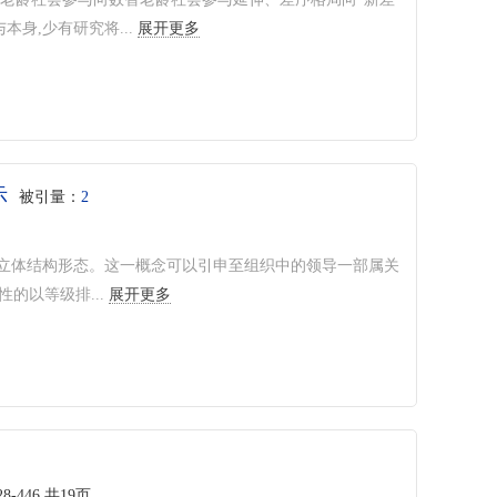
身,少有研究将...
展开更多
示
被引量：
2
,是立体结构形态。这一概念可以引申至组织中的领导一部属关
的以等级排...
展开更多
8-446,共19页