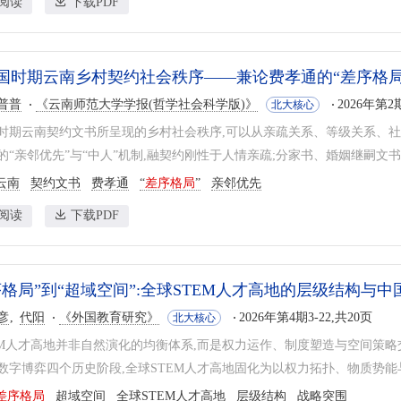
阅读
下载PDF
国时期云南乡村契约社会秩序——兼论费孝通的“差序格局
普普
《云南师范大学学报(哲学社会科学版)》
2026年第2期
北大核心
时期云南契约文书所呈现的乡村社会秩序,可以从亲疏关系、等级关系、社
的“亲邻优先”与“中人”机制,融契约刚性于人情亲疏;分家书、婚姻继嗣文书、
云南
契约文书
费孝通
“
差序格局
”
亲邻优先
阅读
下载PDF
序格局”到“超域空间”:全球STEM人才高地的层级结构与
彦
代阳
《外国教育研究》
2026年第4期3-22,共20页
北大核心
EM人才高地并非自然演化的均衡体系,而是权力运作、制度塑造与空间策
数字博弈四个历史阶段,全球STEM人才高地固化为以权力拓扑、物质势能与
差序格局
超域空间
全球STEM人才高地
层级结构
战略突围