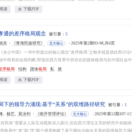
阅读
下载PDF
孝通的差序格局观念
被引量：
5
旭东
《青海民族研究》
2025年第2期93-98,共6页
北大核心
《乡土中国》一书中所提出的核心观念“差序格局”之根本就是借此而讨论
较中而有的自我判断,即指在西方世界中所存在的团体格局与在中国社会中密
差序格局
结构
团体
格局
私
推
阅读
下载PDF
局下的领导力涌现:基于“关系”的双维路径研究
被引量：
1
峰
杨艺
莫泳钧
《南开管理评论》
2025年第12期107-11
北大核心
从何而来”需要从人际互动视角深入探讨,但在西方理论主导的研究中未能得
差序格局中“差”和“序”两个维度构建了基于横向与纵向关系的双维领导力涌现