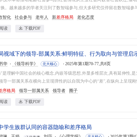
转换。越来越多的学者关注到了数智端参与,但大多研究仅停留在数智端参与本
数智化
社会参与
老年人
新
差序格局
老化态度
阅读
下载PDF
局视域下的领导-部属关系:鲜明特征、行为取向与管理启
书华
《领导科学》
2025年第1期70-77,共8页
北大核心
局”是理解中国社会的核心概念,内嵌等级思想,外显多维层次,具有延伸性
领导一部属关系在横向上呈现弹性的以自我为中心的“差”,在纵向上呈现刚性
差序格局
领导一部属关系
领导者
圈子
阅读
下载PDF
中学生族群认同的容器隐喻和差序格局
碧琳
王婷
刘莎
《心理学报》
2025年第3期42
北大核心