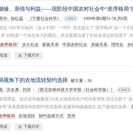
姻缘、亲情与利益——现阶段中国农村社会中“差序格局”的
善华
侯红蕊
《宁夏社会科学》
1999年第6期51-58,共8页
CSSCI
授在 1947年出版的《乡土中国》一书中 ,首次提出了“差序格局”这一十
格局”仍然是一个有生命力的概念。本文着重论述了在社会变迁的背景下 ,中国
差序格局
”
乡土社会
家族关系
中国农村社会
亲缘关系
理性化
乡
阅读
下载PDF
局视角下的农地流转契约选择
被引量：
16
龙
洪名勇
刘洪
《西北农林科技大学学报（社会科学版）》
CSSCI
省湄潭县、金沙县和施秉县543名土地流转农户的问卷调查,实证分析了"
序格局"关系显著影响到契约形式选择,血缘和地缘越接近,农户越倾向选择...
差序格局
农地流转
契约选择方式
贵州
阅读
下载PDF