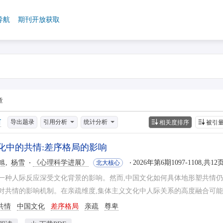
导航
期刊开放获取
章
导出题录
引用分析
统计分析
相关度排序
被引
化中的共情:差序格局的影响
旭
杨雪
《心理科学进展》
2026年第6期1097-1108,共12
北大核心
一种人际反应深受文化背景的影响。然而,中国文化如何具体地形塑共情仍
对共情的影响机制。在亲疏维度,集体主义文化中人际关系的高度融合可能会
共情
中国文化
差序格局
亲疏
尊卑