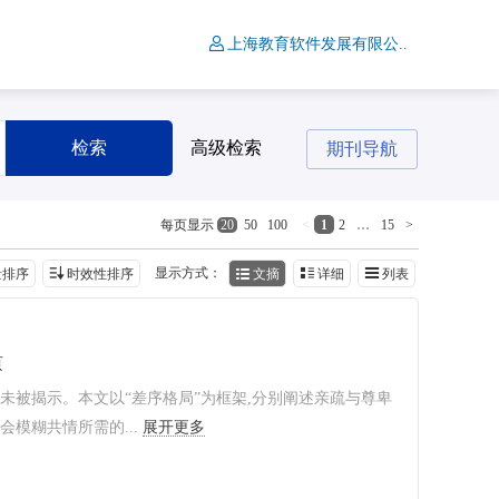
上海教育软件发展有限公..
检索
高级检索
期刊导航
<
1
2
…
15
>
每页显示
20
50
100
显示方式：
量排序
时效性排序
文摘
详细
列表
页
未被揭示。本文以“差序格局”为框架,分别阐述亲疏与尊卑
模糊共情所需的...
展开更多