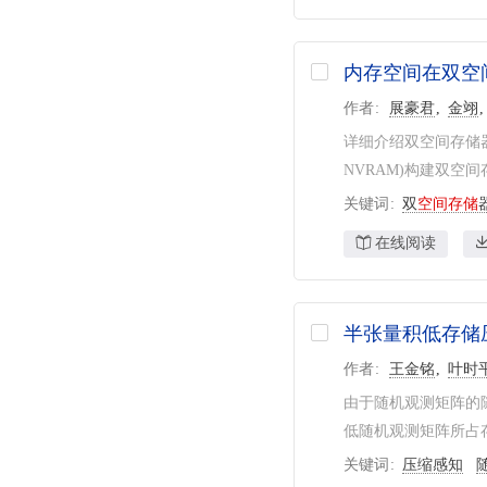
内存空间在双空
作者
展豪君
金翊
详细介绍双空间存储器理论
NVRAM)构建双空间
关键词
双
空间
存储
在线阅读
半张量积低存储
作者
王金铭
叶时
由于随机观测矩阵的
低随机观测矩阵所占存储
关键词
压缩感知