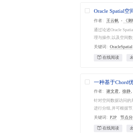
Oracle Spa
作者
王云帆
《测
通过论述Oracle S
理与操作,以及空间
关键词
OracleSpatial
在线阅读
一种基于Chor
作者
谢文君
徐静
针对空间数据访问的局
进行分组,并可根据节
关键词
P2P
节点分
在线阅读