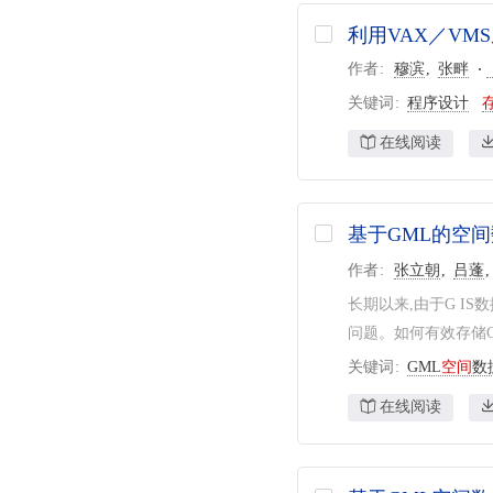
利用VAX／V
作者
穆滨
张畔
关键词
程序设计
在线阅读
基于GML的空
作者
张立朝
吕蓬
长期以来,由于G 
问题。如何有效存储G
关键词
GML
空间
数
在线阅读