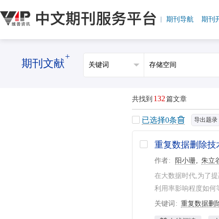
期刊导航
期刊
+
期刊文献
132
共找到
篇文章
已选择
0
条
导出题录
重复数据删除技
作者
阳小珊
朱立
在大数据时代,为了
利用率影响程度如何等
关键词
重复数据删