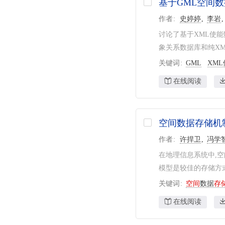
基于GML空间
作者
史婷婷
李岩
讨论了基于XML使能
象关系数据库和纯XM
关键词
GML
XM
在线阅读
空间数据存储机
作者
许捍卫
冯学
在地理信息系统中,
模型是较佳的存储方式
关键词
空间
数据
存
在线阅读