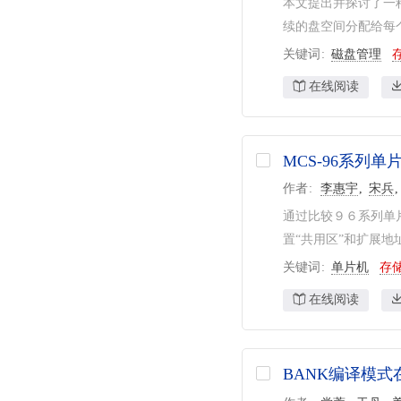
本文提出并探讨了一
续的盘空间分配给每个
关键词
磁盘管理
在线阅读
MCS-96系列
作者
李惠宇
宋兵
通过比较９６系列单
置“共用区”和扩展地
关键词
单片机
存
在线阅读
BANK编译模