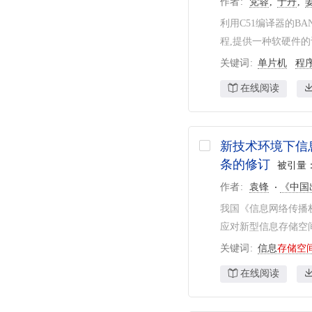
作者
党蓉
于丹
利用C51编译器的BA
程,提供一种软硬件的
关键词
单片机
程
在线阅读
新技术环境下信
条的修订
被引量
作者
袁锋
《中国
我国《信息网络传播
应对新型信息存储空间
关键词
信息
存储空
在线阅读