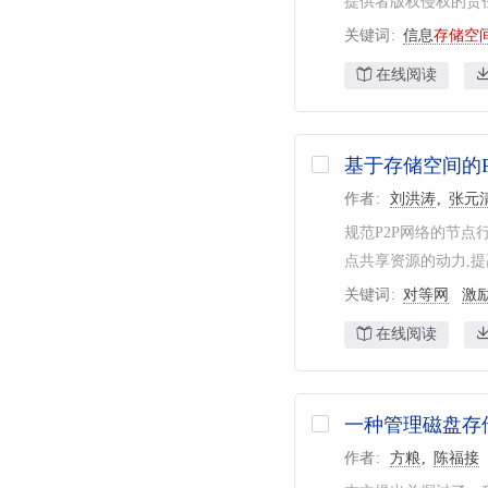
提供者版权侵权的责
关键词
信息
存储空
在线阅读
基于存储空间的P
作者
刘洪涛
张元
规范P2P网络的节点
点共享资源的动力,提
关键词
对等网
激
在线阅读
一种管理磁盘存
作者
方粮
陈福接