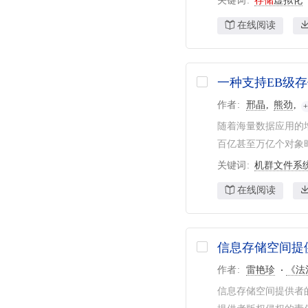
关键词
存储
虚拟化
在线阅读
一种支持EB级
作者
邢晶
熊劲
随着海量数据应用的
百亿甚至万亿个对象时
关键词
机群文件系
在线阅读
信息存储空间提
作者
雷艳珍
《法
信息存储空间提供者