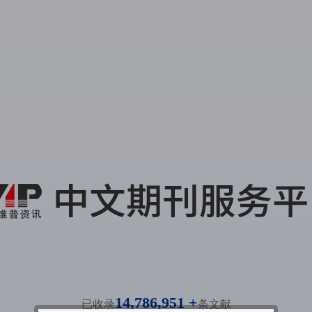
14,786,951 +
已收录
条文献