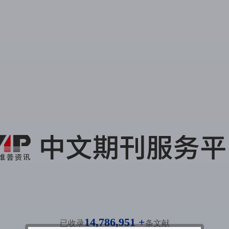
14,786,951 +
已收录
条文献