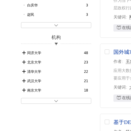
作为当下
1983
8
市政
34
求实
14
白庆华
3
层政权行
1982
1
中国档案
12
赵民
3
关键词
1981
2
北京社会科学
12
陆军
3

在线
1980
1
北京档案
12
石楠
3
机构
1979
2
中国职业技术教育
11
叶南客
3
1977
1
城市研究
10
国外城
邵任薇
3
同济大学
48
行政管理改革
10
金磊
3
作者
王
北京大学
23
湖北社会科学
10
应用大数
冯健
2
清华大学
22
要应用于
理论与改革
10
吴光东
2
武汉大学
21
关键词
姜爱林
2
南京大学
18
在线
寇晓东
2
中国人民大学
18

徐惠蓉
2
中山大学
15
文超祥
2
中国科学院
12
基于D
阎小培
2
中国社会科学院
12