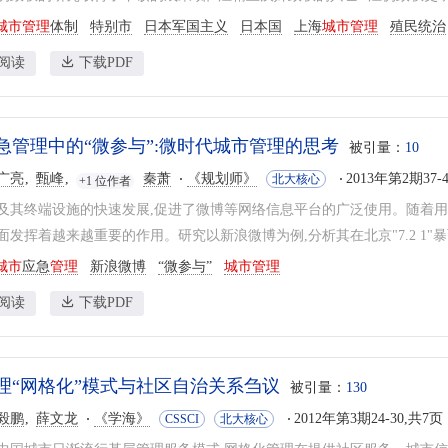
城市管理
体制
特别市
日本军国主义
日本国
上海
城市管理
殖民统治
阅读
下载PDF
急管理中的“微参与”:微时代城市管理的思考
被引量：
10
广亮
甄峰
秦萧
《规划师》
2013年第2期37-
北大核心
+1 位作者
及其终端设施的快速发展,促进了微博等网络信息平台的广泛使用。随着用
发挥着越来越重要的作用。研究以新浪微博为例,分析其在北京"7.2 1"暴雨
城市
应急
管理
新浪微博
“微参与”
城市管理
阅读
下载PDF
理“网格化”模式与社区自治关系刍议
被引量：
130
毅鹏
薛文龙
《学海》
2012年第3期24-30,共7页
CSSCI
北大核心