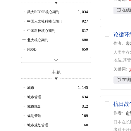
2011
43
交通运输工程
43
在线
2010
40
天文地球
40
武大RCCSE核心期刊
1,034
2009
49
自动化与计算机技术
35
中国人文社科核心期刊
927
2008
57
历史地理
17
中国科技核心期刊
817
论循环
2007
63
水利工程
11
北大核心期刊
688
作者
裴
2006
68
电子电信
6
NSSD
659
人类生存
2005
47
哲学宗教
6
日本科学技术振兴机构数据库
508
地位,其

2004
92
电气工程
3
CSSCI
374
关键词
主题
2003
97
文学
2
CSCD
139
在线
2002
55
艺术
2
社科基金资助期刊
110
城市
1,145
2001
34
医药卫生
2
CSA-ProQuest数据库
107
城市管理
634
抗日战
2000
45
机械工程
1
剑桥科学文摘
93
城市规划
312
作者
俞
1999
56
轻工技术与工程
1
哥白尼索引
78
规划管理
169
日本在长
1998
40
一般工业技术
1
化学文摘（网络版）
67
城市规划管理
160
者对于汪