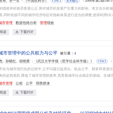
东奇
李一军
《中国软科学》
2006年第2期146-1
CSSCI
北大核心
的绩效评价能否客观公正,将对城市的发展产生重大的影响。本文在分析城
系,同时依据不同的城市经济特征对指标体系进行适当的调整,使得利用DEA
城市管理
数据包络分析
管理
绩效
阅读
下载PDF
城市管理中的公共权力与公平
被引量：
4
杰
孙晓红
胡艳蕾
《武汉大学学报（哲学社会科学版）》
CSSCI
市化与城市现代化的过程中,公平问题日益突出。机会公平、财富和资源分
来的必然差距,降低了城市管理的效率,危害着城市社会稳定的基础。在城市管
城市管理
公权
公平
弱势群体
阅读
下载PDF