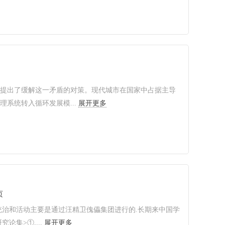
济提出了缓解这一矛盾的对策。现代城市在国家中占据主导
系统转入循环发展模...
展开更多
页
统治和活动主要是通过汪精卫傀儡集团进行的.长期来中国学
集>①,...
展开更多