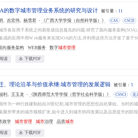
OA的数字城市管理业务系统的研究与设计
被引量：
11
明
吉宏伟
杨雪君
《广西大学学报（自然科学版）》
CAS
CSCD
城市各应用子系统之间易形成信息孤岛的问题,研究了面向服务架构(SOA)、
集成的应用中用W eb服务来实现SOA的方法;并利用这些方法开发了基于SO
面向服务架构
WEB服务
数字
城市管理
阅读
下载PDF
迁、理论沿革与价值承继:城市管理的发展逻辑
被引量：
5
佃利
王玉龙
《陕西师范大学学报（哲学社会科学版）》
CSSCI
北
国作为一种行政建制始自20世纪初,城市管理的思想也自此肇始。当时的
集聚所带来的城市规模扩张,如今进入到城市协同发展以及品质提升的阶段。
市政学
城市管理
城市
治理
品质
城市
阅读
下载PDF