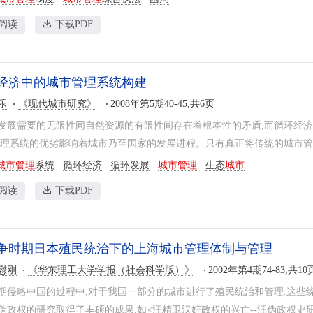
阅读
下载PDF
经济中的城市管理系统构建
乐
《现代城市研究》
2008年第5期40-45,共6页
发展需要的无限性同自然资源的有限性间存在着根本性的矛盾,而循环经
管理系统的优劣影响着城市乃至国家的发展进程。只有真正将传统的城市管理
城市管理
系统
循环经济
循环发展
城市管理
生态
城市
阅读
下载PDF
争时期日本殖民统治下的上海城市管理体制与管理
慰刚
《华东理工大学学报（社会科学版）》
2002年第4期74-83,共10
期侵略中国的过程中,对于我国一部分的城市进行了殖民统治和管理.这些
伪政权的研究取得了丰硕的成果.如<汪精卫汉奸政权的兴亡--汪伪政权史研究论