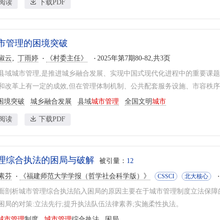
阅读
下载PDF
市管理的困境突破
淑云
丁雨婷
《村委主任》
2025年第7期80-82,共3页
县域城市管理,是推进城乡融合发展、实现中国式现代化进程中的重要课题
和改革上有一定的成效,但在管理体制机制、公共配套服务设施、市容秩序管
困境突破
城乡融合发展
县域
城市管理
全国文明
城市
阅读
下载PDF
理综合执法的困局与破解
被引量：
12
素芬
《福建师范大学学报（哲学社会科学版）》
CSSCI
北大核心
面剖析城市管理综合执法陷入困局的原因主要在于城市管理制度立法保障
困局的对策:立法先行;提升执法队伍法律素养;实施柔性执法。
城市管理
制度
城市管理
综合执法
困局