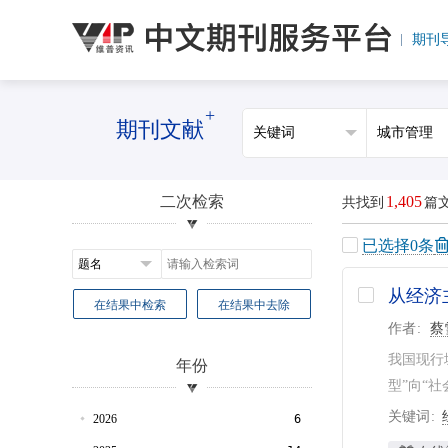
期刊
+
期刊文献
二次检索
1,405
共找到
篇
已选择
0
条
从经济
在结果中检索
在结果中去除
作者
蔡
我国现行
年份
型”向“
关键词
2026
6