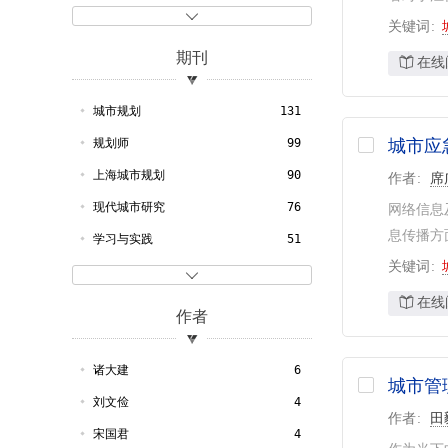
1997
27
语言文字
1
城市建设
154

关键词
1996
28
自然科学总论
1
政府
80
期刊
在线
1995
18
理学
1
行政
61
1994
16
生物学
1
执法
55
城市规划
131
1993
5
园林
53
规划师
99
城市应
1992
6
建设管理
52
上海城市规划
90
作者
席
1991
6
城市发展
48
现代城市研究
76
网络信息
1990
10
息传播方面
城市化
43
学习与实践
51
1989
8
关键词
城市交通
41
领导科学
35

1988
12
城市建设管理
40
在线
人民论坛
33
作者
1987
7
绿化
39
经济前沿
21
1986
7
交通管理
39
测绘通报
19
诸大建
6
城市管
1985
11
城市环境
37
现代园艺
18
刘文俭
4
作者
田
1984
5
城市交通管理
35
社会
16
宋国君
4