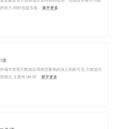
信息化建设等方面表现出其特有的优势。但因其本身作为基
力,同时也蕴含着...
展开更多
共5页
外城市管理大数据应用典型案例的深入剖析可见:大数据主
,主要有3种,即...
展开更多