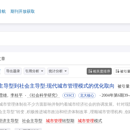
导航
期刊开放获取
文章
导出题录
引用分析
统计分析
相关度排序
被引
主导型到社会主导型:现代城市管理模式的优化取向
被引量
雪雄
李桂平
《社会科学研究》
2004年第6期39-
CSSCI
北大核心
城市管理体制在不少方面影响并制约着城市经济社会的协调发展。针对现阶
社会主导型”转变 ,积极推进城市政治和经济体制改革 ,理顺城市管理机构 
经济主导型
社会主导型
城市管理
转型期
城市管理
模式