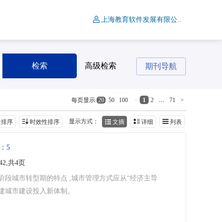
上海教育软件发展有限公..
检索
高级检索
期刊导航
<
1
2
…
71
>
每页显示
20
50
100
显示方式：
量排序
时效性排序
文摘
详细
列表
：
5
42,共4页
段城市转型期的特点 ,城市管理方式应从“经济主导
,创建城市建设投入新体制。