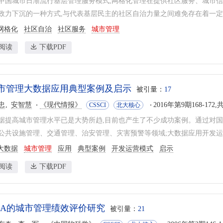
中国城市日渐流行基层管理服务模式,网格化管理在提供社区服务、城市
政力下沉的一种方式,与代表基层民主的社区自治力量之间难免存在着一定的张
网格化
社区自治
社区服务
城市管理
阅读
下载PDF
市管理大数据应用典型案例及启示
被引量：
17
忠
安智慧
《现代情报》
2016年第9期168-172,
CSSCI
北大核心
据提高城市管理水平已是大势所趋,目前也产生了不少成功案例。通过对国
公共设施管理、交通管理、治安管理、灾害预警等领域;大数据应用开发运营模式
大数据
城市管理
应用
典型案例
开发运营模式
启示
阅读
下载PDF
EA的城市管理绩效评价研究
被引量：
21