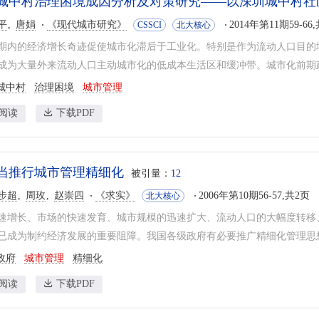
城中村治理困境成因分析及对策研究——以深圳城中村社
平
唐娟
《现代城市研究》
2014年第11期59-66
CSSCI
北大核心
期内的经济增长奇迹促使城市化滞后于工业化。特别是作为流动人口目的地
成为大量外来流动人口主动城市化的低成本生活区和缓冲带。城市化前期政
城中村
治理困境
城市管理
阅读
下载PDF
当推行城市管理精细化
被引量：
12
步超
周玫
赵崇四
《求实》
2006年第10期56-57,共2页
北大核心
速增长、市场的快速发育、城市规模的迅速扩大、流动人口的大幅度转移
已成为制约经济发展的重要阻障。我国各级政府有必要推广精细化管理思想,
政府
城市管理
精细化
阅读
下载PDF