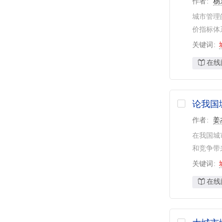
作者
杨
陶松龄
2
东南大学
12
城市管理
蒋仲安
2
中国城市规划设计研究院
11
价指标体
冯晓英
2
华中科技大学
11
关键词
重庆大学
10
在线
河海大学
9
中华人民共和国住房和城乡建设部
9
论我国
厦门大学
9
作者
姜
上海交通大学
8
在我国城
深圳大学
8
和竞争带
浙江大学
8
关键词
江苏省社会科学院
7
在线