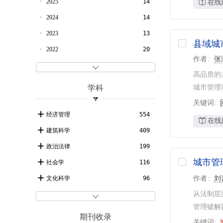
2025
14
在线
2024
14
2023
13
县域城
2022
20
作者
张
2021
21

高品质的
2020
25
学科
城市管理
2019
47
关键词
2018
42
经济管理
554
在线
2017
42
建筑科学
409
2016
43
政治法律
199
2015
36
城市管
社会学
116
2014
39
文化科学
96
作者
刘
2013
34
从法制层
环境科学与工程
72

管理破解
2012
42
农业科学
49
期刊收录
关键词