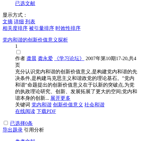
已选文献
显示方式：
文摘
详细
列表
相关度排序
被引量排序
时效性排序
党内和谐的创新价值意义探析
1
作者
龚晨
龚永爱
《学习论坛》
2007年第10期17-20,共4
页
充分认识党内和谐的创新价值意义,是构建党内和谐的先
决条件,是构建马克思主义和谐政党的理论基石。"党内
和谐"命题提出的创新价值意义在于以新的突破点,为党
的执政理论研究、创新、发展拓展了更大的空间;党内和
谐本身的创新...
展开更多
关键词
党内和谐
创新价值意义
社会和谐
在线阅读
下载PDF
已选择
0
条
导出题录
引用分析