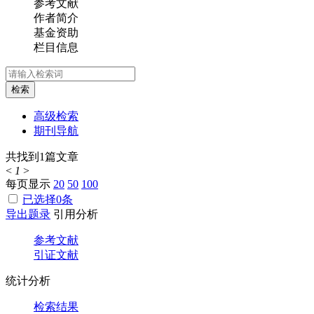
参考文献
作者简介
基金资助
栏目信息
检索
高级检索
期刊导航
共找到
1
篇文章
<
1
>
每页显示
20
50
100
已选择
0
条
导出题录
引用分析
参考文献
引证文献
统计分析
检索结果