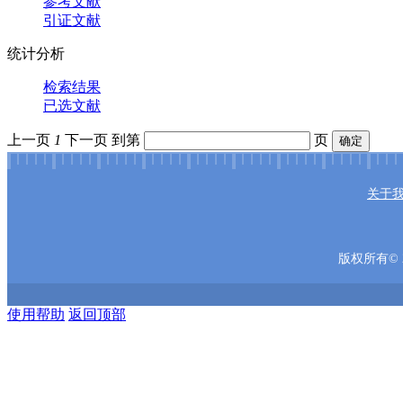
参考文献
引证文献
统计分析
检索结果
已选文献
上一页
1
下一页
到第
页
确定
关于
版权所有© 2
使用帮助
返回顶部