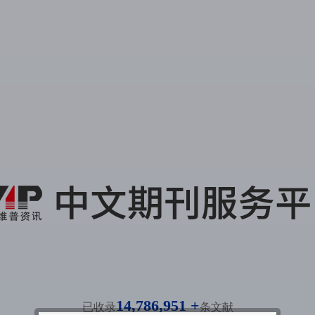
14,786,951 +
已收录
条文献