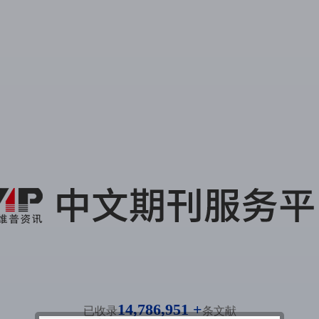
14,786,951 +
已收录
条文献