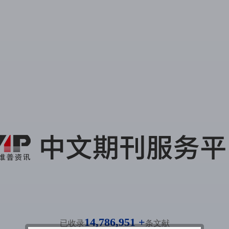
14,786,951 +
已收录
条文献