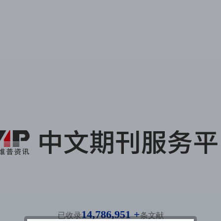
14,786,951 +
已收录
条文献