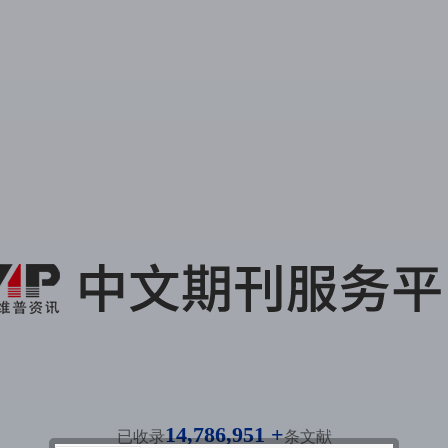
14,786,951 +
已收录
条文献