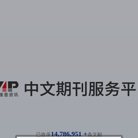
14,786,951 +
已收录
条文献